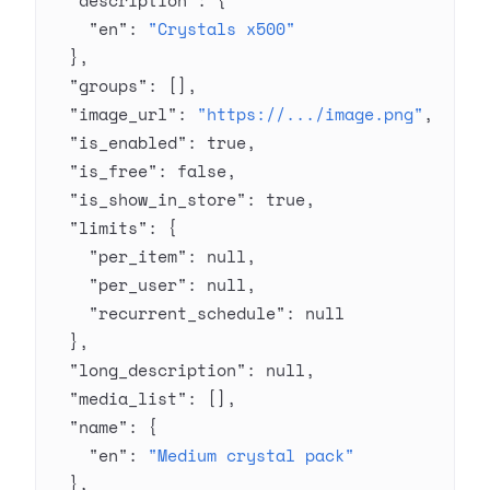
  "description"
: {
    "en"
: 
"Crystals x500"
  },
  "groups"
: [],
  "image_url"
: 
"https://.../image.png"
,
  "is_enabled"
: 
true
,
  "is_free"
: 
false
,
  "is_show_in_store"
: 
true
,
  "limits"
: {
    "per_item"
: 
null
,
    "per_user"
: 
null
,
    "recurrent_schedule"
: 
null
  },
  "long_description"
: 
null
,
  "media_list"
: [],
  "name"
: {
    "en"
: 
"Medium crystal pack"
  },