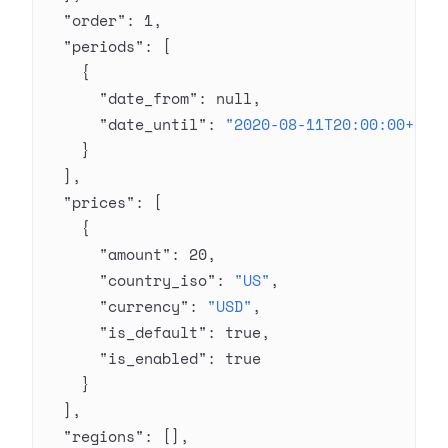
  "order"
: 
1
,
  "periods"
: [
    {
      "date_from"
: 
null
,
      "date_until"
: 
"2020-08-11T20:00:00+03:
    }
  ],
  "prices"
: [
    {
      "amount"
: 
20
,
      "country_iso"
: 
"US"
,
      "currency"
: 
"USD"
,
      "is_default"
: 
true
,
      "is_enabled"
: 
true
    }
  ],
  "regions"
: [],