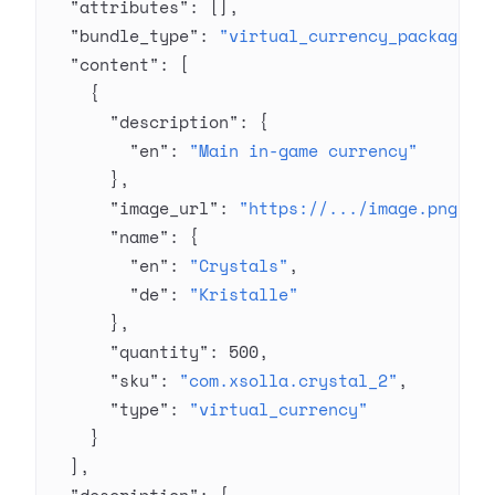
  "attributes"
: [],
  "bundle_type"
: 
"virtual_currency_package"
,
  "content"
: [
    {
      "description"
: {
        "en"
: 
"Main in-game currency"
      },
      "image_url"
: 
"https://.../image.png"
,
      "name"
: {
        "en"
: 
"Crystals"
,
        "de"
: 
"Kristalle"
      },
      "quantity"
: 
500
,
      "sku"
: 
"com.xsolla.crystal_2"
,
      "type"
: 
"virtual_currency"
    }
  ],