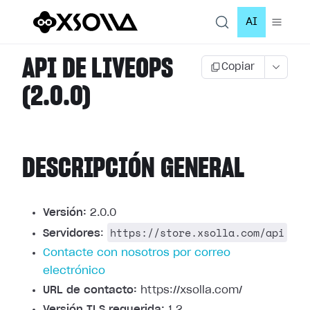
AI
API DE LIVEOPS
Copiar
(2.0.0)
DESCRIPCIÓN GENERAL
Versión:
2.0.0
https://store.xsolla.com/api
Servidores
:
Contacte con nosotros por correo
electrónico
URL de contacto:
https://xsolla.com/
Versión TLS requerida:
1.2