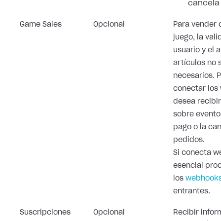
cancela 
Game Sales
Opcional
Para vender 
juego, la val
usuario y el 
artículos no 
necesarios. 
conectar los
desea recibi
sobre evento
pago o la ca
pedidos.
Si conecta w
esencial pro
los
webhooks
entrantes.
Suscripciones
Opcional
Recibir info