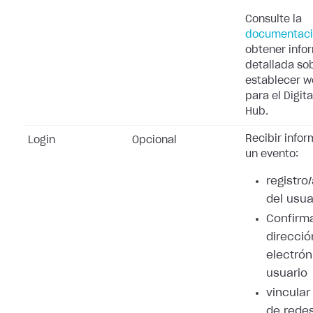
Consulte la
documentac
obtener info
detallada so
establecer 
para el Digita
Hub.
Recibir info
Login
Opcional
un evento:
registro
del usua
Confirma
direcció
electrón
usuario
vincular
de redes