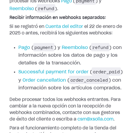
payment
procesar los webhooks
Pago
(
) y
refund
Reembolso
(
).
Recibir información en webhooks separados:
Si se registró en
Cuenta del editor
el 22 de enero de
2025 o antes, recibirá los siguientes webhooks:
payment
refund
Pago
(
) y
Reembolso
(
) con
información
sobre los datos de pago y los
detalles de la transacción.
order_paid
Successful
payment for order
(
)
order_canceled
y
Order cancellation
(
) con
información sobre los artículos comprados.
Debe procesar todos los webhooks entrantes. Para
cambiar a la nueva opción con
la recepción de
webhooks combinados, contacte con sus gestores
de éxito del
cliente o escriba a
csm@xsolla.com
.
Para el funcionamiento completo de la tienda del