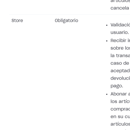
artículo
cancela 
Store
Obligatorio
Validaci
usuario.
Recibir 
sobre lo
la trans
caso de
aceptad
devoluci
pago.
Abonar 
los artí
comprad
en su cu
artículo