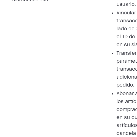
Distribution Hub
usuario.
Vincular
transacc
lado de 
el ID de
en su si
Transfer
parámet
transac
adiciona
pedido.
Abonar a
los artí
comprad
en su cu
artículo
cancela 