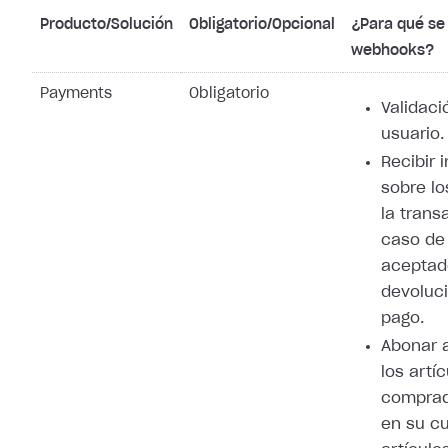
Producto/Solución
Obligatorio/Opcional
¿Para qué se 
webhooks?
Payments
Obligatorio
Validaci
usuario.
Recibir 
sobre lo
la trans
caso de
aceptad
devoluci
pago.
Abonar 
los artí
comprad
en su cu