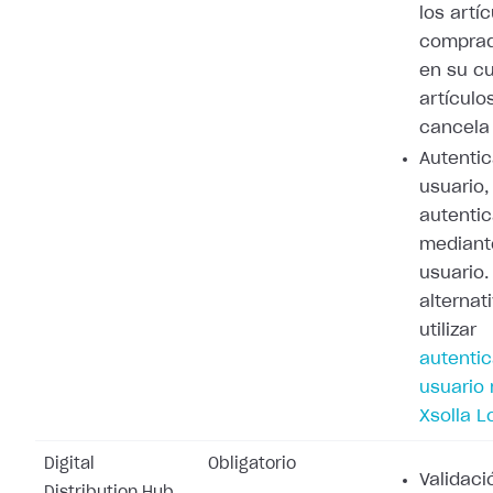
los artí
comprad
en su cu
artículo
cancela 
Autenti
usuario,
autenti
mediant
usuario
alternat
utilizar
autenti
usuario
Xsolla L
Digital
Obligatorio
Validaci