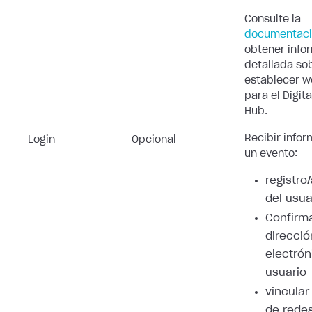
Consulte la
documentac
obtener info
detallada so
establecer 
para el Digita
Hub.
Recibir info
Login
Opcional
un evento:
registro
del usua
Confirma
direcció
electrón
usuario
vincular
de redes