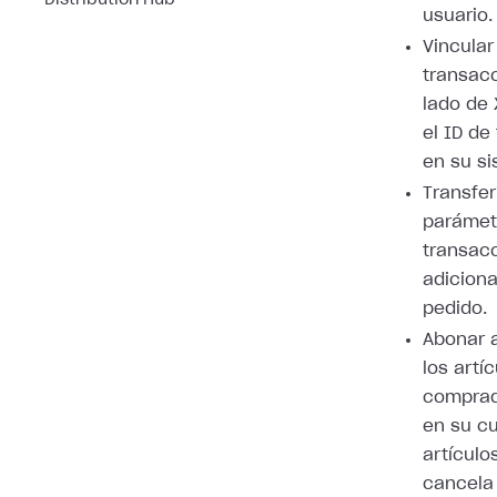
Distribution Hub
usuario.
Vincular
transacc
lado de 
el ID de
en su si
Transfer
parámet
transac
adiciona
pedido.
Abonar a
los artí
comprad
en su cu
artículo
cancela 