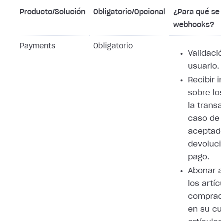
Producto/Solución
Obligatorio/Opcional
¿Para qué se 
webhooks?
Payments
Obligatorio
Validaci
usuario.
Recibir 
sobre lo
la trans
caso de
aceptad
devoluci
pago.
Abonar 
los artí
comprad
en su cu