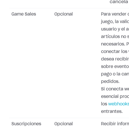
cancela 
Game Sales
Opcional
Para vender 
juego, la val
usuario y el 
artículos no 
necesarios. 
conectar los
desea recibi
sobre evento
pago o la ca
pedidos.
Si conecta w
esencial pro
los
webhooks
entrantes.
Suscripciones
Opcional
Recibir info