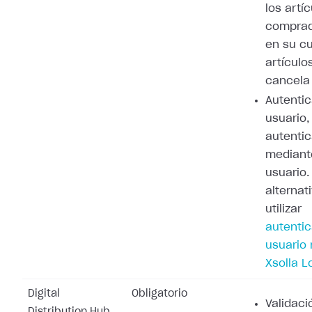
los artí
comprad
en su cu
artículo
cancela 
Autenti
usuario,
autenti
mediant
usuario
alternat
utilizar
autenti
usuario
Xsolla L
Digital
Obligatorio
Validaci