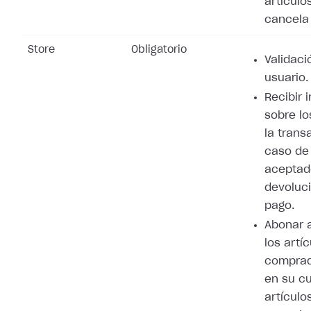
artículo
cancela 
Store
Obligatorio
Validaci
usuario.
Recibir 
sobre lo
la trans
caso de
aceptad
devoluci
pago.
Abonar 
los artí
comprad
en su cu
artículo