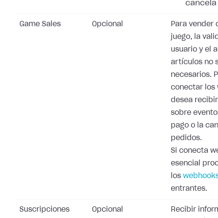
cancela 
Game Sales
Opcional
Para vender 
juego, la val
usuario y el 
artículos no 
necesarios. 
conectar los
desea recibi
sobre evento
pago o la ca
pedidos.
Si conecta w
esencial pro
los
webhooks
entrantes.
Suscripciones
Opcional
Recibir info