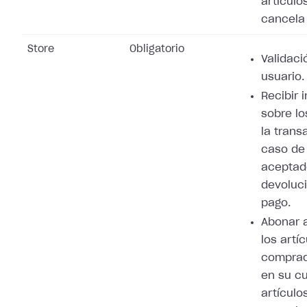
artículo
cancela 
Store
Obligatorio
Validaci
usuario.
Recibir 
sobre lo
la trans
caso de
aceptad
devoluci
pago.
Abonar 
los artí
comprad
en su cu
artículo