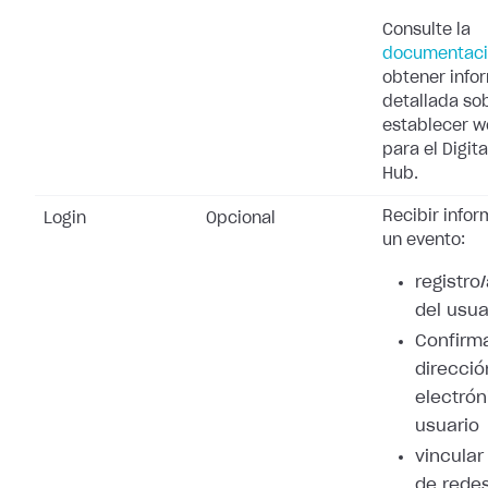
Consulte la
documentac
obtener info
detallada so
establecer 
para el Digita
Hub.
Recibir info
Login
Opcional
un evento:
registro
del usua
Confirma
direcció
electrón
usuario
vincular
de redes