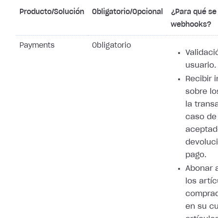
Producto/Solución
Obligatorio/Opcional
¿Para qué se 
webhooks?
Payments
Obligatorio
Validaci
usuario.
Recibir 
sobre lo
la trans
caso de
aceptad
devoluci
pago.
Abonar 
los artí
comprad
en su cu