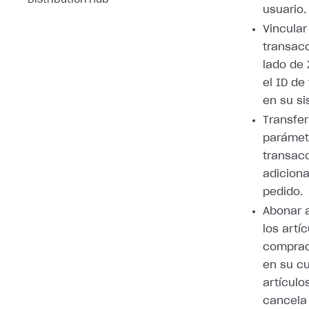
Distribution Hub
usuario.
Vincular
transacc
lado de 
el ID de
en su si
Transfer
parámet
transac
adiciona
pedido.
Abonar a
los artí
comprad
en su cu
artículo
cancela 