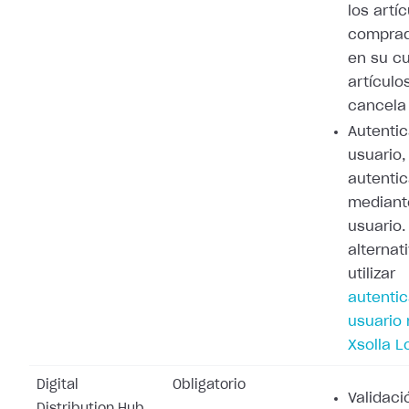
los artí
comprad
en su cu
artículo
cancela 
Autenti
usuario,
autenti
mediant
usuario
alternat
utilizar
autenti
usuario
Xsolla L
Digital
Obligatorio
Validaci