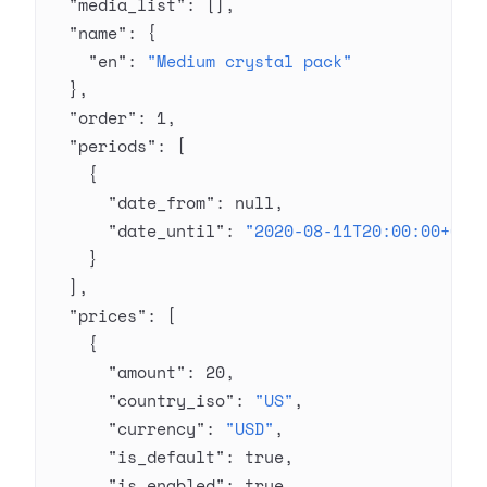
  "media_list"
: [],
  "name"
: {
    "en"
: 
"Medium crystal pack"
  },
  "order"
: 
1
,
  "periods"
: [
    {
      "date_from"
: 
null
,
      "date_until"
: 
"2020-08-11T20:00:00+03:
    }
  ],
  "prices"
: [
    {
      "amount"
: 
20
,
      "country_iso"
: 
"US"
,
      "currency"
: 
"USD"
,
      "is_default"
: 
true
,
      "is_enabled"
: 
true