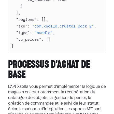
    }
  ],
  "regions"
: [],
  "sku"
: 
"com.xsolla.crystal_pack_2"
,
  "type"
: 
"bundle"
,
  "vc_prices"
: []
}
PROCESSUS D'ACHAT DE
BASE
L'API Xsolla vous permet d'implémenter la logique de
magasin en jeu, notamment la récupération du
catalogue des objets, la gestion du panier, la
création de commandes et le suivi de leur statut.
Selon le scénario d'intégration, les appels API sont