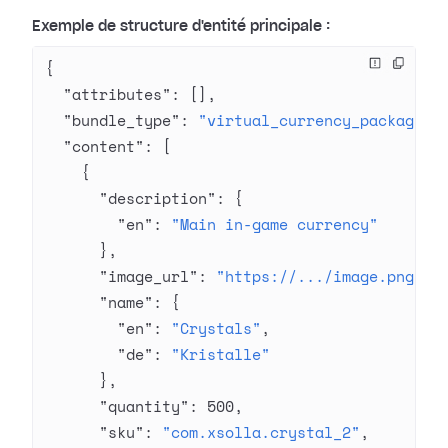
Exemple de structure d'entité principale :
{
  "attributes"
: [],
  "bundle_type"
: 
"virtual_currency_package"
,
  "content"
: [
    {
      "description"
: {
        "en"
: 
"Main in-game currency"
      },
      "image_url"
: 
"https://.../image.png"
,
      "name"
: {
        "en"
: 
"Crystals"
,
        "de"
: 
"Kristalle"
      },
      "quantity"
: 
500
,
      "sku"
: 
"com.xsolla.crystal_2"
,