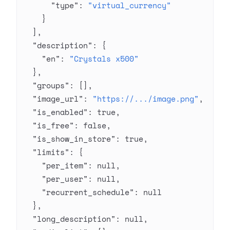
      "type"
: 
"virtual_currency"
    }
  ],
  "description"
: {
    "en"
: 
"Crystals x500"
  },
  "groups"
: [],
  "image_url"
: 
"https://.../image.png"
,
  "is_enabled"
: 
true
,
  "is_free"
: 
false
,
  "is_show_in_store"
: 
true
,
  "limits"
: {
    "per_item"
: 
null
,
    "per_user"
: 
null
,
    "recurrent_schedule"
: 
null
  },
  "long_description"
: 
null
,