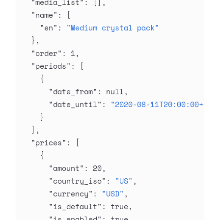
  "media_list"
: [],
  "name"
: {
    "en"
: 
"Medium crystal pack"
  },
  "order"
: 
1
,
  "periods"
: [
    {
      "date_from"
: 
null
,
      "date_until"
: 
"2020-08-11T20:00:00+03:
    }
  ],
  "prices"
: [
    {
      "amount"
: 
20
,
      "country_iso"
: 
"US"
,
      "currency"
: 
"USD"
,
      "is_default"
: 
true
,
      "is_enabled"
: 
true