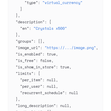
      "type"
: 
"virtual_currency"
    }
  ],
  "description"
: {
    "en"
: 
"Crystals x500"
  },
  "groups"
: [],
  "image_url"
: 
"https://.../image.png"
,
  "is_enabled"
: 
true
,
  "is_free"
: 
false
,
  "is_show_in_store"
: 
true
,
  "limits"
: {
    "per_item"
: 
null
,
    "per_user"
: 
null
,
    "recurrent_schedule"
: 
null
  },
  "long_description"
: 
null
,