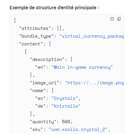
Exemple de structure d'entité principale :
{
  "attributes"
: [],
  "bundle_type"
: 
"virtual_currency_package"
,
  "content"
: [
    {
      "description"
: {
        "en"
: 
"Main in-game currency"
      },
      "image_url"
: 
"https://.../image.png"
,
      "name"
: {
        "en"
: 
"Crystals"
,
        "de"
: 
"Kristalle"
      },
      "quantity"
: 
500
,
      "sku"
: 
"com.xsolla.crystal_2"
,