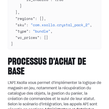
    }
  ],
  "regions"
: [],
  "sku"
: 
"com.xsolla.crystal_pack_2"
,
  "type"
: 
"bundle"
,
  "vc_prices"
: []
}
PROCESSUS D'ACHAT DE
BASE
L'API Xsolla vous permet d'implémenter la logique de
magasin en jeu, notamment la récupération du
catalogue des objets, la gestion du panier, la
création de commandes et le suivi de leur statut.
Selon le scénario d'intégration, les appels API sont