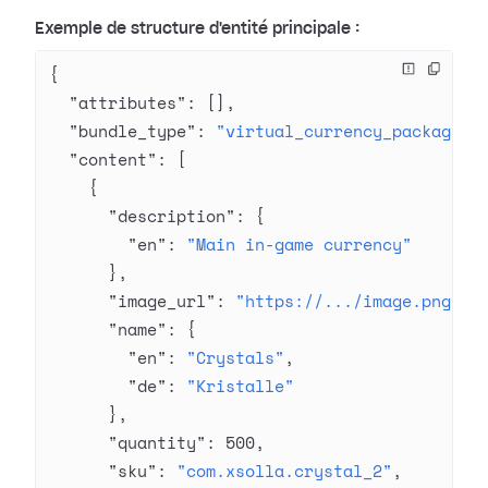
Exemple de structure d'entité principale :
{
  "attributes"
: [],
  "bundle_type"
: 
"virtual_currency_package"
,
  "content"
: [
    {
      "description"
: {
        "en"
: 
"Main in-game currency"
      },
      "image_url"
: 
"https://.../image.png"
,
      "name"
: {
        "en"
: 
"Crystals"
,
        "de"
: 
"Kristalle"
      },
      "quantity"
: 
500
,
      "sku"
: 
"com.xsolla.crystal_2"
,