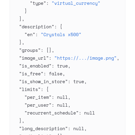
      "type"
: 
"virtual_currency"
    }
  ],
  "description"
: {
    "en"
: 
"Crystals x500"
  },
  "groups"
: [],
  "image_url"
: 
"https://.../image.png"
,
  "is_enabled"
: 
true
,
  "is_free"
: 
false
,
  "is_show_in_store"
: 
true
,
  "limits"
: {
    "per_item"
: 
null
,
    "per_user"
: 
null
,
    "recurrent_schedule"
: 
null
  },
  "long_description"
: 
null
,