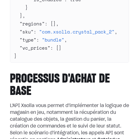
    }
  ],
  "regions"
: [],
  "sku"
: 
"com.xsolla.crystal_pack_2"
,
  "type"
: 
"bundle"
,
  "vc_prices"
: []
}
PROCESSUS D'ACHAT DE
BASE
L'API Xsolla vous permet d'implémenter la logique de
magasin en jeu, notamment la récupération du
catalogue des objets, la gestion du panier, la
création de commandes et le suivi de leur statut.
Selon le scénario d'intégration, les appels API sont