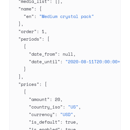
  "media_list"
: [],
  "name"
: {
    "en"
: 
"Medium crystal pack"
  },
  "order"
: 
1
,
  "periods"
: [
    {
      "date_from"
: 
null
,
      "date_until"
: 
"2020-08-11T20:00:00+03:
    }
  ],
  "prices"
: [
    {
      "amount"
: 
20
,
      "country_iso"
: 
"US"
,
      "currency"
: 
"USD"
,
      "is_default"
: 
true
,
      "is_enabled"
: 
true