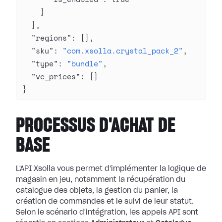
    }
  ],
  "regions"
: [],
  "sku"
: 
"com.xsolla.crystal_pack_2"
,
  "type"
: 
"bundle"
,
  "vc_prices"
: []
}
PROCESSUS D'ACHAT DE
BASE
L'API Xsolla vous permet d'implémenter la logique de
magasin en jeu, notamment la récupération du
catalogue des objets, la gestion du panier, la
création de commandes et le suivi de leur statut.
Selon le scénario d'intégration, les appels API sont