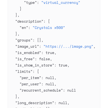
      "type"
: 
"virtual_currency"
    }
  ],
  "description"
: {
    "en"
: 
"Crystals x500"
  },
  "groups"
: [],
  "image_url"
: 
"https://.../image.png"
,
  "is_enabled"
: 
true
,
  "is_free"
: 
false
,
  "is_show_in_store"
: 
true
,
  "limits"
: {
    "per_item"
: 
null
,
    "per_user"
: 
null
,
    "recurrent_schedule"
: 
null
  },
  "long_description"
: 
null
,