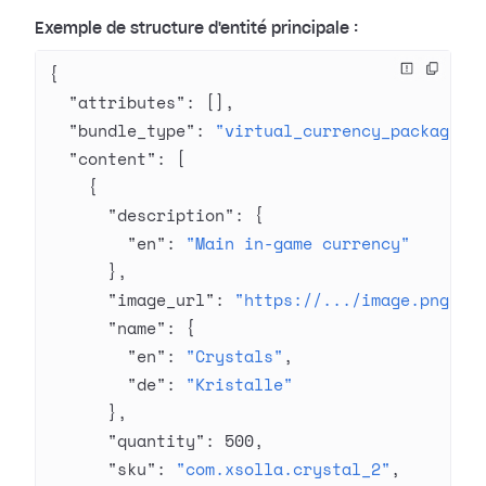
Exemple de structure d'entité principale :
{
  "attributes"
: [],
  "bundle_type"
: 
"virtual_currency_package"
,
  "content"
: [
    {
      "description"
: {
        "en"
: 
"Main in-game currency"
      },
      "image_url"
: 
"https://.../image.png"
,
      "name"
: {
        "en"
: 
"Crystals"
,
        "de"
: 
"Kristalle"
      },
      "quantity"
: 
500
,
      "sku"
: 
"com.xsolla.crystal_2"
,