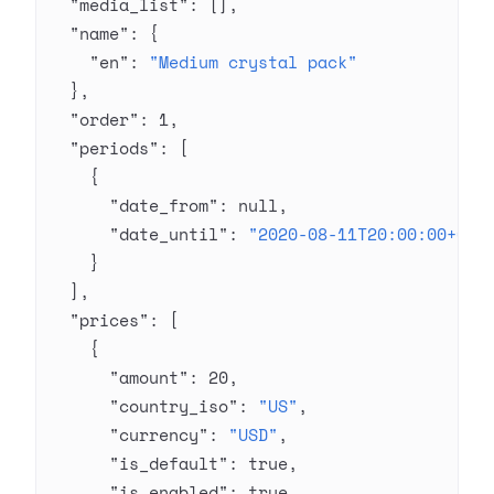
  "media_list"
: [],
  "name"
: {
    "en"
: 
"Medium crystal pack"
  },
  "order"
: 
1
,
  "periods"
: [
    {
      "date_from"
: 
null
,
      "date_until"
: 
"2020-08-11T20:00:00+03:
    }
  ],
  "prices"
: [
    {
      "amount"
: 
20
,
      "country_iso"
: 
"US"
,
      "currency"
: 
"USD"
,
      "is_default"
: 
true
,
      "is_enabled"
: 
true