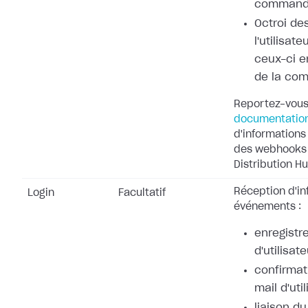
command
Octroi de
l'utilisat
ceux-ci e
de la co
Reportez-vous
documentatio
d'informations 
des webhooks 
Distribution Hu
Réception d'in
Login
Facultatif
événements :
enregistr
d'utilisate
confirmat
mail d'uti
liaison d