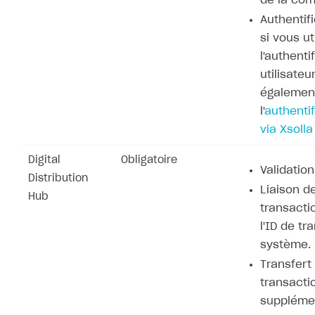
de la co
Authentifi
si vous ut
l'authenti
utilisateu
également
l'
authentif
via Xsolla
Digital
Obligatoire
Validation
Distribution
Liaison de
Hub
transacti
l'ID de tr
système.
Transfert
transacti
supplémen