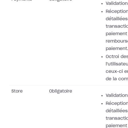
Validation
Réception
détaillées
transacti
paiement 
rembours
paiement
Octroi de
l'utilisat
ceux-ci e
de la co
Store
Obligatoire
Validation
Réception
détaillées
transacti
paiement 