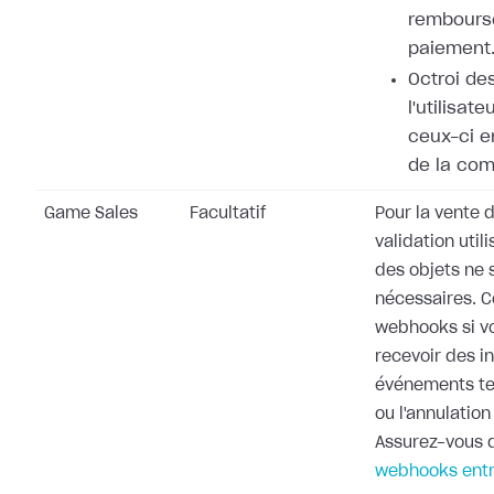
rembours
paiement
Octroi de
l'utilisat
ceux-ci e
de la co
Game Sales
Facultatif
Pour la vente d
validation utili
des objets ne 
nécessaires. 
webhooks si v
recevoir des i
événements te
ou l'annulati
Assurez-vous d
webhooks entr