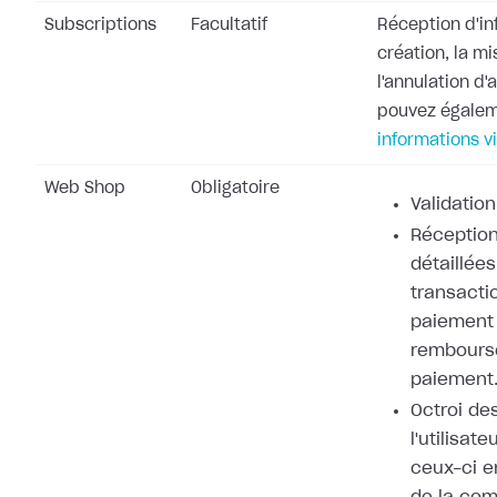
Subscriptions
Facultatif
Réception d'in
création, la mi
l'annulation d
pouvez égale
informations v
Web Shop
Obligatoire
Validation
Réception
détaillées
transacti
paiement 
rembours
paiement
Octroi de
l'utilisat
ceux-ci e