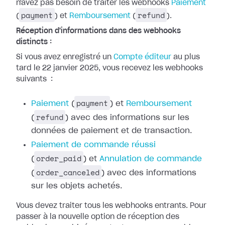
n'avez pas besoin de traiter les webhooks
Paiement
payment
refund
(
) et
Remboursement
(
).
Réception d'informations dans des webhooks
distincts :
Si vous avez enregistré un
Compte
éditeur
au plus
tard le 22 janvier 2025, vous recevez les webhooks
suivants
:
payment
Paiement
(
) et
Remboursement
refund
(
) avec des
informations sur les
données de paiement et de transaction.
Paiement de
commande réussi
order_paid
(
) et
Annulation de commande
order_canceled
(
) avec des
informations
sur les objets achetés.
Vous devez traiter tous les webhooks entrants. Pour
passer à la nouvelle option
de réception des