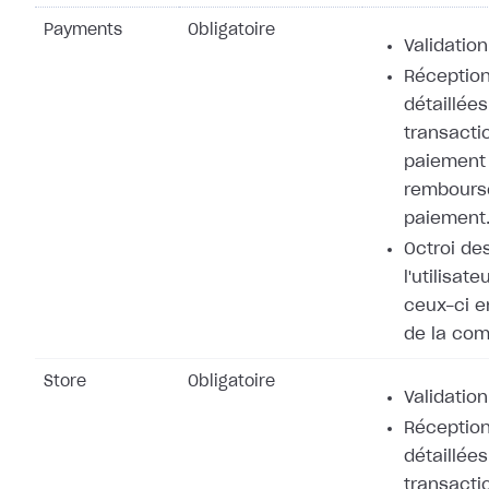
Payments
Obligatoire
Validation
Réception
détaillées
transacti
paiement 
rembours
paiement
Octroi de
l'utilisat
ceux-ci e
de la co
Store
Obligatoire
Validation
Réception
détaillées
transacti