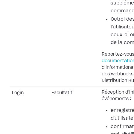
supplémen
command
Octroi de
l'utilisat
ceux-ci e
de la co
Reportez-vous
documentatio
d'informations 
des webhooks 
Distribution Hu
Réception d'in
Login
Facultatif
événements :
enregistr
d'utilisate
confirmat