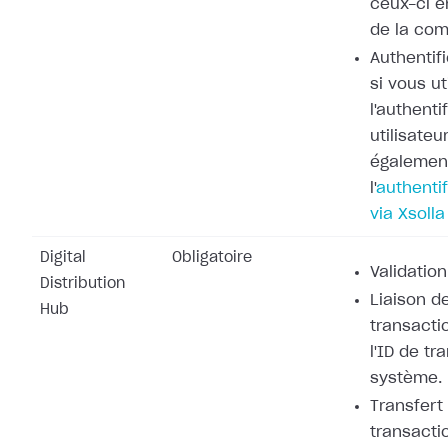
ceux-ci e
de la co
Authentifi
si vous ut
l'authenti
utilisateu
également
l'
authentif
via Xsolla
Digital
Obligatoire
Validation
Distribution
Liaison de
Hub
transacti
l'ID de tr
système.
Transfert
transacti