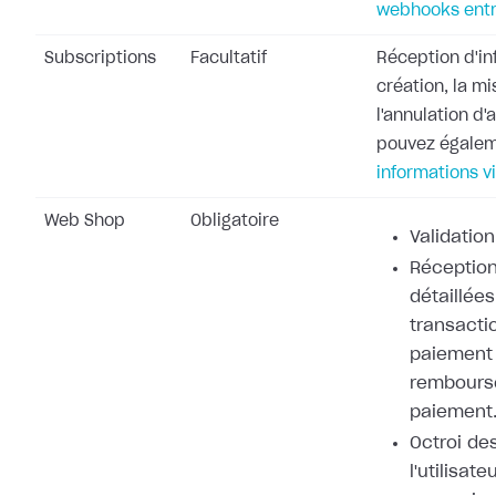
webhooks entr
Subscriptions
Facultatif
Réception d'in
création, la mi
l'annulation d
pouvez égale
informations v
Web Shop
Obligatoire
Validation
Réception
détaillées
transacti
paiement 
rembours
paiement
Octroi de
l'utilisat