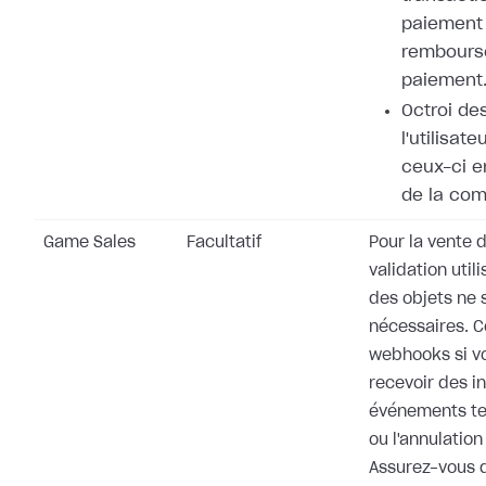
paiement 
rembours
paiement
Octroi de
l'utilisat
ceux-ci e
de la co
Game Sales
Facultatif
Pour la vente d
validation utili
des objets ne 
nécessaires. 
webhooks si v
recevoir des i
événements te
ou l'annulati
Assurez-vous d