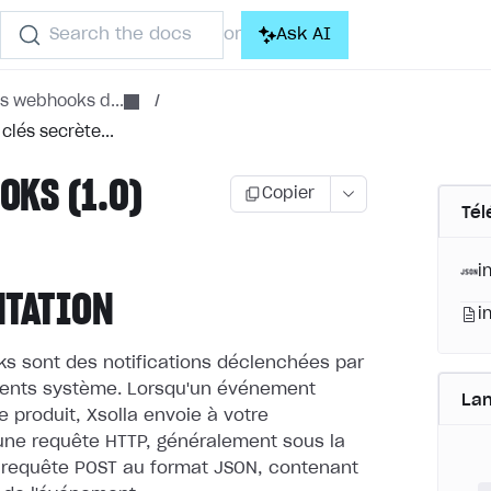
Search the docs
Ask AI
or
es webhooks d...
/
clés secrète...
KS (1.0)
Copier
Tél
i
NTATION
i
s sont des notifications déclenchées par
ents système.
Lorsqu'un événement
La
e produit, Xsolla envoie à votre
une requête HTTP, généralement sous la
 requête POST au format JSON,
contenant