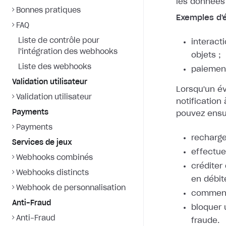
les données
Bonnes pratiques
Exemples d'
FAQ
Liste de contrôle pour
interacti
l'intégration des webhooks
objets ;
Liste des webhooks
paiemen
Validation utilisateur
Lorsqu'un é
Validation utilisateur
notification
Payments
pouvez ensui
Payments
recharger
Services de jeux
effectu
Webhooks combinés
créditer
Webhooks distincts
en débite
Webhook de personnalisation
commenc
Anti-Fraud
bloquer 
Anti-Fraud
fraude.