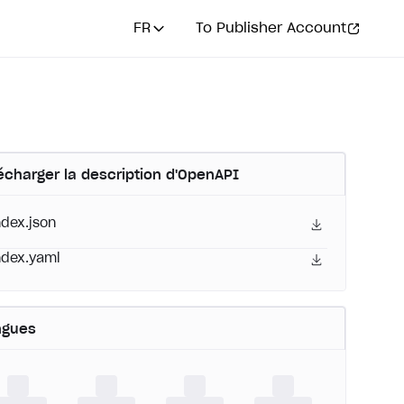
FR
To Publisher Account
écharger la description d'OpenAPI
ndex.json
ndex.yaml
ngues