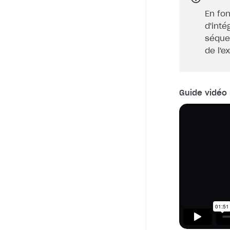
En fon
d'inté
séque
de l'e
Guide vidéo 