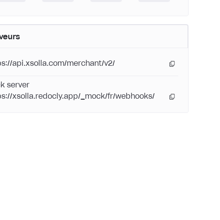
veurs
ps://api.xsolla.com/merchant/v2/
k server
ps://xsolla.redocly.app/_mock/fr/webhooks/