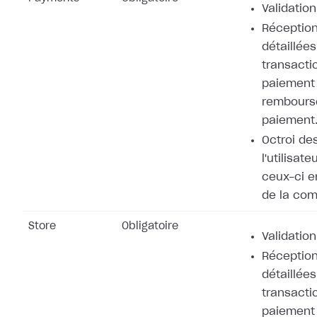
Validation
Réception
détaillées
transacti
paiement 
rembours
paiement
Octroi de
l'utilisat
ceux-ci e
de la co
Store
Obligatoire
Validation
Réception
détaillées
transacti
paiement 