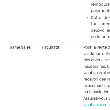
rembours
paiement
Octroi de
l'utilisat
ceux-ci e
de la co
Game Sales
Facultatif
Pour la vente d
validation utili
des objets ne 
nécessaires. 
webhooks si v
recevoir des i
événements te
ou l'annulati
Assurez-vous d
webhooks entr