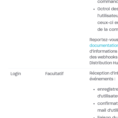
command
Octroi de
l'utilisat
ceux-ci e
de la co
Reportez-vous
documentatio
d'informations 
des webhooks 
Distribution Hu
Réception d'in
Login
Facultatif
événements :
enregistr
d'utilisate
confirmat
mail d'uti
liaison d