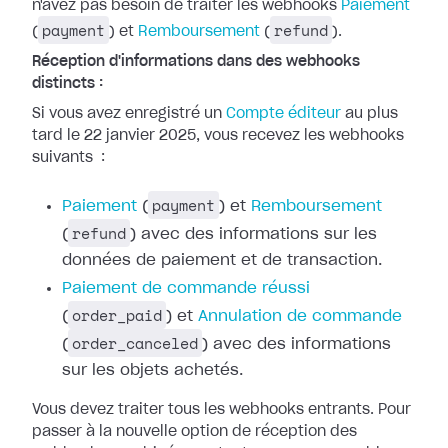
n'avez pas besoin de traiter les webhooks
Paiement
payment
refund
(
) et
Remboursement
(
).
Réception d'informations dans des webhooks
distincts :
Si vous avez enregistré un
Compte
éditeur
au plus
tard le 22 janvier 2025, vous recevez les webhooks
suivants
:
payment
Paiement
(
) et
Remboursement
refund
(
) avec des
informations sur les
données de paiement et de transaction.
Paiement de
commande réussi
order_paid
(
) et
Annulation de commande
order_canceled
(
) avec des
informations
sur les objets achetés.
Vous devez traiter tous les webhooks entrants. Pour
passer à la nouvelle option
de réception des