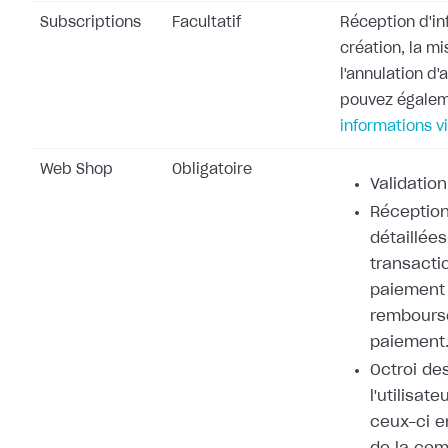
Subscriptions
Facultatif
Réception d'in
création, la mi
l'annulation d
pouvez égale
informations v
Web Shop
Obligatoire
Validation
Réception
détaillées
transacti
paiement 
rembours
paiement
Octroi de
l'utilisat
ceux-ci e