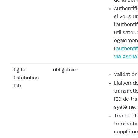
de la co
Authentifi
si vous ut
l'authenti
utilisateu
également
l'
authentif
via Xsolla
Digital
Obligatoire
Validation
Distribution
Liaison de
Hub
transacti
l'ID de tr
système.
Transfert
transacti
supplémen