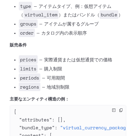
type
— アイテムタイプ、例：仮想アイテム
virtual_item
bundle
（
）またはバンドル（
）
groups
— アイテムが属するグループ
order
— カタログ内の表示順序
販売条件
prices
— 実際通貨または仮想通貨での価格
limits
— 購入制限
periods
— 可用期間
regions
— 地域別制限
主要なエンティティ構造の例：
{
  "attributes"
: [],
  "bundle_type"
: 
"virtual_currency_package"
,
  "content"
: [