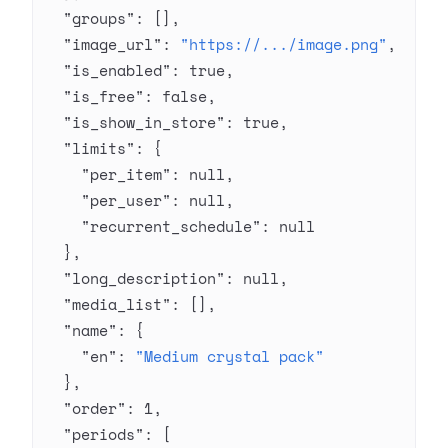
  "groups"
: [],
  "image_url"
: 
"https://.../image.png"
,
  "is_enabled"
: 
true
,
  "is_free"
: 
false
,
  "is_show_in_store"
: 
true
,
  "limits"
: {
    "per_item"
: 
null
,
    "per_user"
: 
null
,
    "recurrent_schedule"
: 
null
  },
  "long_description"
: 
null
,
  "media_list"
: [],
  "name"
: {
    "en"
: 
"Medium crystal pack"
  },
  "order"
: 
1
,
  "periods"
: [