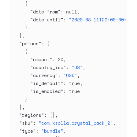
    {
      "date_from"
: 
null
,
      "date_until"
: 
"2020-08-11T20:00:00+03:
    }
  ],
  "prices"
: [
    {
      "amount"
: 
20
,
      "country_iso"
: 
"US"
,
      "currency"
: 
"USD"
,
      "is_default"
: 
true
,
      "is_enabled"
: 
true
    }
  ],
  "regions"
: [],
  "sku"
: 
"com.xsolla.crystal_pack_2"
,
  "type"
: 
"bundle"
,