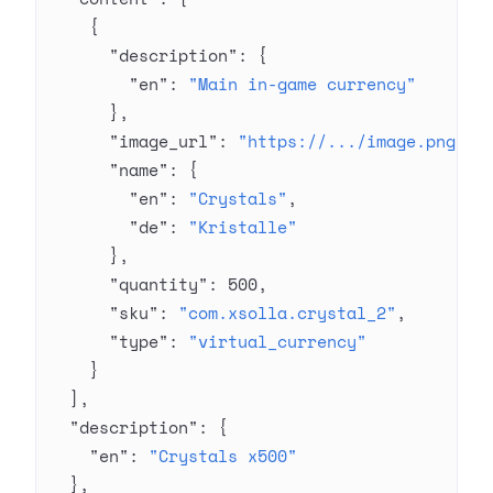
    {
      "description"
: {
        "en"
: 
"Main in-game currency"
      },
      "image_url"
: 
"https://.../image.png"
,
      "name"
: {
        "en"
: 
"Crystals"
,
        "de"
: 
"Kristalle"
      },
      "quantity"
: 
500
,
      "sku"
: 
"com.xsolla.crystal_2"
,
      "type"
: 
"virtual_currency"
    }
  ],
  "description"
: {
    "en"
: 
"Crystals x500"
  },