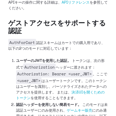
APIキーの操作に関する詳細は、
APIリファレンス
を参照して
ください。
ゲストアクセスをサポートする
認証
AuthForCart
認証スキームはカートでの購入用であり、
以下の2つのモードに対応しています：
ユーザーのJWTを使用した認証。
トークンは、次の形
Authorization
式で
ヘッダーに渡されます：
Authorization: Bearer <user_JWT>
。ここで
<user_JWT>
はユーザートークンです。このトークン
はユーザーを識別し、パーソナライズされたデータへの
アクセスを提供します。
または、
決済UIを開くための
トークン
を使用することもできます。
認証ヘッダーを使用しない簡易モード。
このモードは未
認証ユーザーにのみ使用され、
ゲームキー販売
にのみ適