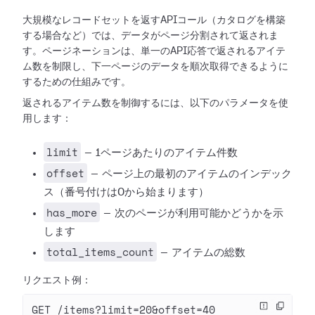
大規模なレコードセットを返すAPIコール（カタログを構築
する場合など）では、データがページ分割されて返されま
す。ページネーションは、単一のAPI応答で返されるアイテ
ム数を制限し、下一ページのデータを順次取得できるように
するための仕組みです。
返されるアイテム数を制御するには、以下のパラメータを使
用します：
limit
— 1ページあたりのアイテム件数
offset
— ページ上の最初のアイテムのインデック
ス（番号付けは0から始まります）
has_more
— 次のページが利用可能かどうかを示
します
total_items_count
— アイテムの総数
リクエスト例：
GET /items?limit=20&offset=40