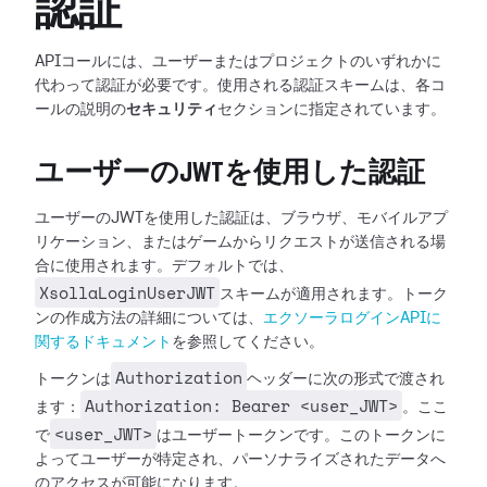
認証
APIコールには、ユーザーまたはプロジェクトのいずれかに
代わって認証が必要です。使用される認証スキームは、各コ
ールの説明の
セキュリティ
セクションに指定されています。
ユーザーのJWTを使用した認証
ユーザーのJWTを使用した認証は、ブラウザ、モバイルアプ
リケーション、またはゲームからリクエストが送信される場
合に使用されます。デフォルトでは、
XsollaLoginUserJWT
スキームが適用されます。トーク
ンの作成方法の詳細については、
エクソーラログインAPIに
関するドキュメント
を参照してください。
Authorization
トークンは
ヘッダーに次の形式で渡され
Authorization: Bearer <user_JWT>
ます：
。ここ
<user_JWT>
で
はユーザートークンです。このトークンに
よってユーザーが特定され、パーソナライズされたデータへ
のアクセスが可能になります。