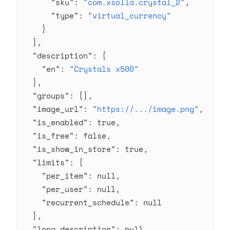
      "sku"
: 
"com.xsolla.crystal_2"
,
      "type"
: 
"virtual_currency"
    }
  ],
  "description"
: {
    "en"
: 
"Crystals x500"
  },
  "groups"
: [],
  "image_url"
: 
"https://.../image.png"
,
  "is_enabled"
: 
true
,
  "is_free"
: 
false
,
  "is_show_in_store"
: 
true
,
  "limits"
: {
    "per_item"
: 
null
,
    "per_user"
: 
null
,
    "recurrent_schedule"
: 
null
  },
  "long_description"
: 
null
,