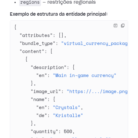
regions
— restrições regionais
Exemplo de estrutura da entidade principal:
{
  "attributes"
: [],
  "bundle_type"
: 
"virtual_currency_package"
,
  "content"
: [
    {
      "description"
: {
        "en"
: 
"Main in-game currency"
      },
      "image_url"
: 
"https://.../image.png"
,
      "name"
: {
        "en"
: 
"Crystals"
,
        "de"
: 
"Kristalle"
      },
      "quantity"
: 
500
,