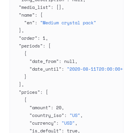
  "media_list"
: [],
  "name"
: {
    "en"
: 
"Medium crystal pack"
  },
  "order"
: 
1
,
  "periods"
: [
    {
      "date_from"
: 
null
,
      "date_until"
: 
"2020-08-11T20:00:00+03:
    }
  ],
  "prices"
: [
    {
      "amount"
: 
20
,
      "country_iso"
: 
"US"
,
      "currency"
: 
"USD"
,
      "is_default"
: 
true
,