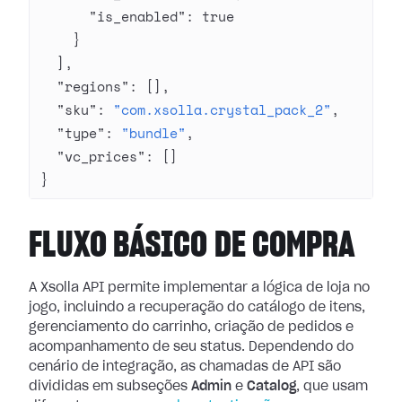
      "is_enabled"
: 
true
    }
  ],
  "regions"
: [],
  "sku"
: 
"com.xsolla.crystal_pack_2"
,
  "type"
: 
"bundle"
,
  "vc_prices"
: []
}
FLUXO BÁSICO DE COMPRA
A Xsolla API permite implementar a lógica de loja no
jogo, incluindo a recuperação do catálogo de itens,
gerenciamento do carrinho, criação de pedidos e
acompanhamento de seu status. Dependendo do
cenário de integração, as chamadas de API são
divididas em subseções
Admin
e
Catalog
, que usam