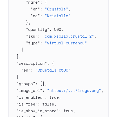
      "name"
: {
        "en"
: 
"Crystals"
,
        "de"
: 
"Kristalle"
      },
      "quantity"
: 
500
,
      "sku"
: 
"com.xsolla.crystal_2"
,
      "type"
: 
"virtual_currency"
    }
  ],
  "description"
: {
    "en"
: 
"Crystals x500"
  },
  "groups"
: [],
  "image_url"
: 
"https://.../image.png"
,
  "is_enabled"
: 
true
,
  "is_free"
: 
false
,
  "is_show_in_store"
: 
true
,