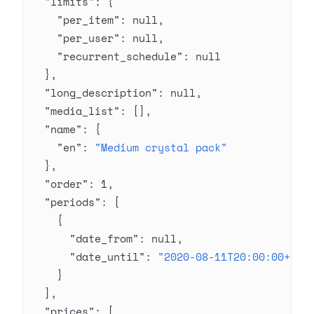
  "limits"
: {
    "per_item"
: 
null
,
    "per_user"
: 
null
,
    "recurrent_schedule"
: 
null
  },
  "long_description"
: 
null
,
  "media_list"
: [],
  "name"
: {
    "en"
: 
"Medium crystal pack"
  },
  "order"
: 
1
,
  "periods"
: [
    {
      "date_from"
: 
null
,
      "date_until"
: 
"2020-08-11T20:00:00+03:
    }
  ],
  "prices"
: [