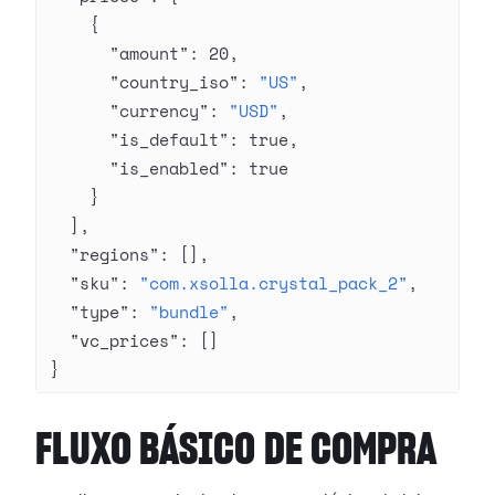
    {
      "amount"
: 
20
,
      "country_iso"
: 
"US"
,
      "currency"
: 
"USD"
,
      "is_default"
: 
true
,
      "is_enabled"
: 
true
    }
  ],
  "regions"
: [],
  "sku"
: 
"com.xsolla.crystal_pack_2"
,
  "type"
: 
"bundle"
,
  "vc_prices"
: []
}
FLUXO BÁSICO DE COMPRA