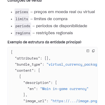
Condições de venda
prices
— preços em moeda real ou virtual
limits
— limites de compra
periods
— períodos de disponibilidade
regions
— restrições regionais
Exemplo de estrutura da entidade principal:
{
  "attributes"
: [],
  "bundle_type"
: 
"virtual_currency_package"
,
  "content"
: [
    {
      "description"
: {
        "en"
: 
"Main in-game currency"
      },
      "image_url"
: 
"https://.../image.png"
,