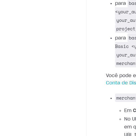
ba
para
<your_a
your_au
project
ba
para
Basic <
your_au
merchan
Você pode e
Conta de Dis
merchan
Em
C
No U
em q
URL 