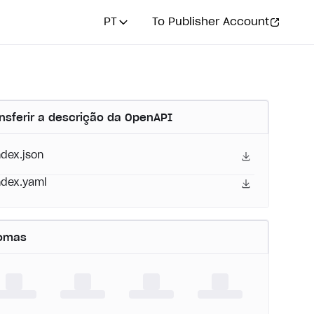
PT
To Publisher Account
nsferir a descrição da OpenAPI
ndex.json
ndex.yaml
iomas