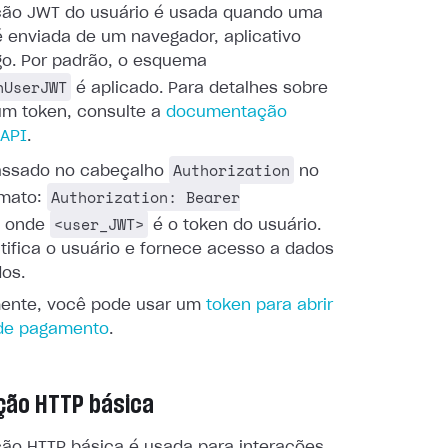
ção JWT do usuário é usada quando uma
é enviada de um navegador, aplicativo
go. Por padrão, o esquema
nUserJWT
é aplicado. Para detalhes sobre
um token, consulte a
documentação
 API
.
Authorization
assado no cabeçalho
no
Authorization: Bearer
rmato:
<user_JWT>
, onde
é o token do usuário.
tifica o usuário e fornece acesso a dados
dos.
mente, você pode usar um
token para abrir
 de pagamento
.
ção HTTP básica
ção HTTP básica é usada para interações