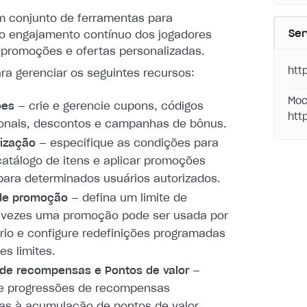
m conjunto de ferramentas para
Ser
 o engajamento contínuo dos jogadores
 promoções e ofertas personalizadas.
htt
ra gerenciar os seguintes recursos:
Moc
ões
— crie e gerencie cupons, códigos
htt
onais, descontos e campanhas de bônus.
lização
— especifique as condições para
 catálogo de itens e aplicar promoções
ara determinados usuários autorizados.
 de promoção
— defina um limite de
 vezes uma promoção pode ser usada por
io e configure redefinições programadas
es limites.
de recompensas e Pontos de valor
—
re progressões de recompensas
as à acumulação de pontos de valor.