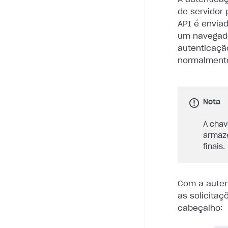
de servidor
API é envia
um navegado
autenticaç
normalmente 
Nota
A chav
armaze
finais.
Com a auten
as solicitaç
cabeçalho: