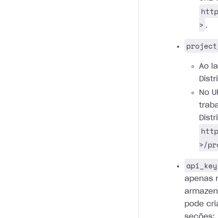
htt
>
.
project
Ao l
Distr
No U
trab
Dist
htt
>/pr
api_key
apenas 
armazen
pode cri
seções: