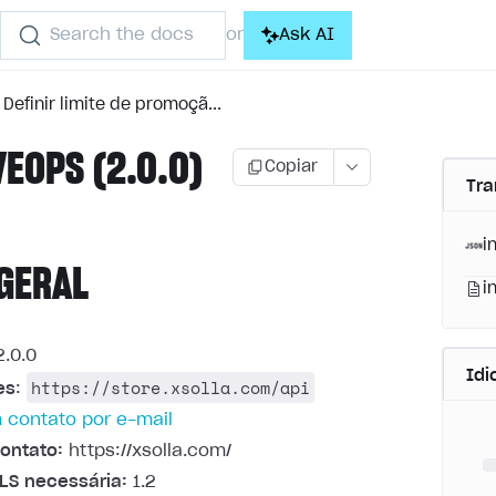
Search the docs
Ask AI
or
Definir limite de promoçã...
VEOPS (2.0.0)
Copiar
Tra
i
GERAL
i
.0.0
Id
https://store.xsolla.com/api
es
:
 contato por e-mail
ontato:
https://xsolla.com/
LS necessária:
1.2