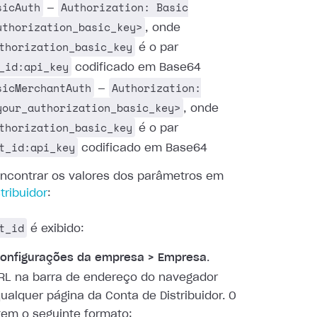
sicAuth
Authorization: Basic
—
uthorization_basic_key>
, onde
thorization_basic_key
é o par
_id:api_key
codificado em Base64
sicMerchantAuth
Authorization:
—
your_authorization_basic_key>
, onde
thorization_basic_key
é o par
t_id:api_key
codificado em Base64
ncontrar os valores dos parâmetros em
tribuidor
:
t_id
é exibido:
onfigurações da empresa > Empresa
.
RL na barra de endereço do navegador
ualquer página da Conta de Distribuidor. O
tem o seguinte formato: