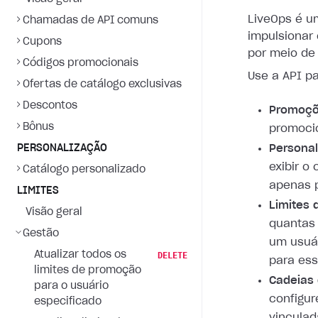
LiveOps é u
Chamadas de API comuns
impulsionar
Cupons
por meio de
Códigos promocionais
Use a API pa
Ofertas de catálogo exclusivas
Descontos
Promoç
Bônus
promoci
PERSONALIZAÇÃO
Persona
exibir o
Catálogo personalizado
apenas p
LIMITES
Limites
Visão geral
quantas
Gestão
um usuár
Atualizar todos os
DELETE
para ess
limites de promoção
Cadeias 
para o usuário
configu
especificado
vinculad