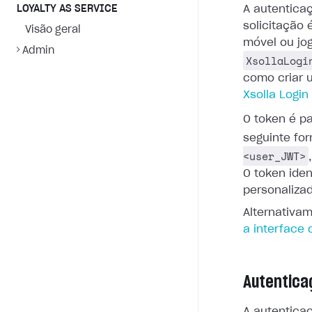
LOYALTY AS SERVICE
A autentica
solicitação 
Visão geral
móvel ou jo
Admin
XsollaLogi
como criar 
Xsolla Login
O token é p
seguinte fo
<user_JWT>
O token iden
personaliza
Alternativa
a interface
Autentica
A autentica