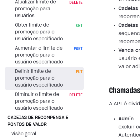
Atualizar limite de
DELETE
Cadeias 
promoção para
usuários
recorren
Obter limite de
Cadeias 
GET
promoção para o
sequenc
usuário especificado
recompen
Aumentar o limite de
POST
Venda c
promoção para o
usuário 
usuário especificado
valor adi
Definir limite de
PUT
promoção para o
usuário especificado
Chamadas
Diminuir o limite de
DELETE
promoção para o
A API é divi
usuário especificado
CADEIAS DE RECOMPENSA E
Admin
— 
PONTOS DE VALOR
excluir 
Visão geral
Autentic