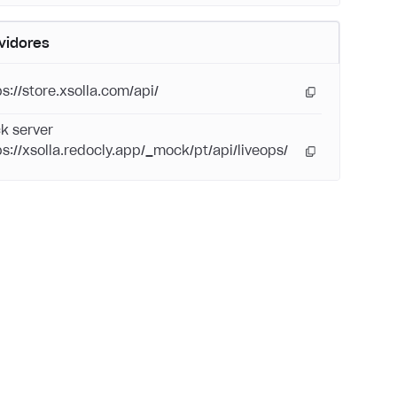
vidores
ps://store.xsolla.com/api/
k server
ps://xsolla.redocly.app/_mock/pt/api/liveops/