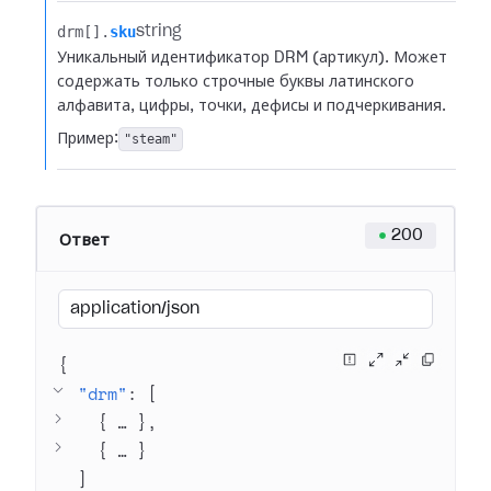
drm[].​
sku
string
Уникальный идентификатор DRM (артикул). Может
содержать только строчные буквы латинского
алфавита, цифры, точки, дефисы и подчеркивания.
Пример:
"steam"
200
Ответ
application/json
{
"drm"
: 
[
{
 … 
}
{
 … 
}
]