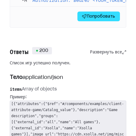
  -H
 'Authorization: Bearer <YOUR_TOKEN_HER
Попробовать
200
Ответы
Развернуть все
Список игр успешно получен.
Тело
application/json
items
Array of objects
Пример:
[{"attributes":{"$ref":"#/components/examples/client-
attribute-game/Catalog_value"},"description":"Game
description","groups":
[{"external_id":"all","name":"All games"},
{"external_id":"Xsolla","name":"Xsolla
games"}],"image_url":"https://cdn.xsolla.net/img/misc