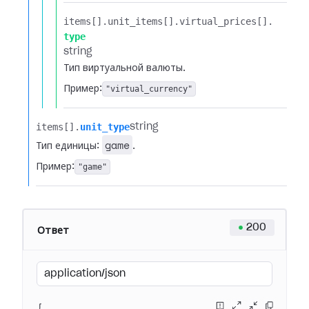
items[].​
unit_items[].​
virtual_prices[].​
type
string
Тип виртуальной валюты.
Пример:
"virtual_currency"
items[].​
unit_type
string
game
Тип единицы:
.
Пример:
"game"
200
Ответ
application/json