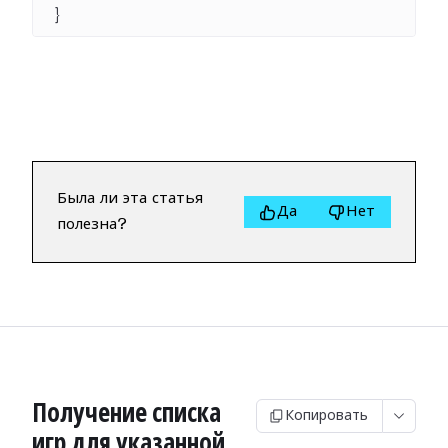
}
Была ли эта статья
Да
Нет
полезна?
Получение списка
Копировать
игр для указанной