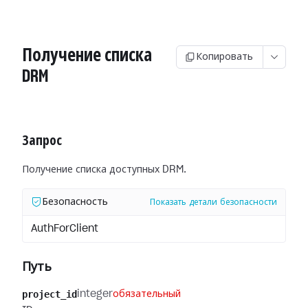
Получение списка
Копировать
DRM
Запрос
Получение списка доступных DRM.
Безопасность
Показать детали безопасности
AuthForClient
Путь
project_id
integer
обязательный