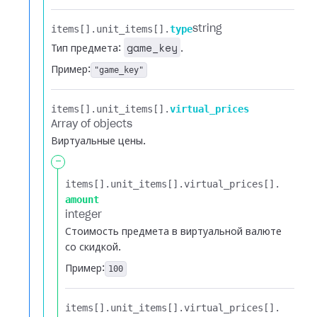
items[].​
unit_items[].​
type
string
game_key
Тип предмета:
.
Пример:
"game_key"
items[].​
unit_items[].​
virtual_prices
Array of objects
Виртуальные цены.
-
items[].​
unit_items[].​
virtual_prices[].​
amount
integer
Стоимость предмета в виртуальной валюте
со скидкой.
Пример:
100
items[].​
unit_items[].​
virtual_prices[].​