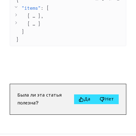
{
"items"
: 
[
{
 … 
}
{
 … 
}
]
}
Была ли эта статья
Да
Нет
полезна?