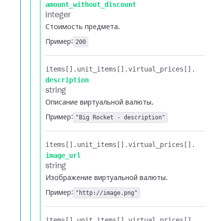
amount_without_discount
integer
Стоимость предмета.
Пример:
200
items[].​
unit_items[].​
virtual_prices[].​
description
string
Описание виртуальной валюты.
Пример:
"Big Rocket - description"
items[].​
unit_items[].​
virtual_prices[].​
image_url
string
Изображение виртуальной валюты.
Пример:
"http://image.png"
items[].​
unit_items[].​
virtual_prices[].​