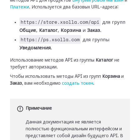
методов API для продуктов
Внутриигровой магазин
и
Платежи
. Используется два базовых URL-адреса:
https://store.xsolla.com/api
для групп
Общие
,
Каталог
,
Корзина
и
Заказ
.
https://ps.xsolla.com
для группы
Уведомления
.
Использование методов API из группы
Каталог
не
требует авторизации.
Чтобы использовать методы API из групп
Корзина
и
Заказ
, вам необходимо
создать токен
.
Примечание
Данная документация не является
полностью функциональным интерфейсом и
представляет собой дизайн будущего API. В