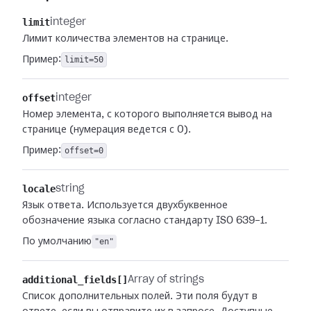
limit
integer
Лимит количества элементов на странице.
Пример:
limit=50
offset
integer
Номер элемента, с которого выполняется вывод на
странице (нумерация ведется с 0).
Пример:
offset=0
locale
string
Язык ответа. Используется двухбуквенное
обозначение языка согласно стандарту ISO 639-1.
По умолчанию
"en"
additional_fields[]
Array of strings
Список дополнительных полей. Эти поля будут в