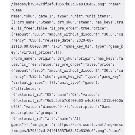
/images/b79342cdf24f0f8557b63c87e8326e62.png","name":
"Game
name","sku":"game_1","type":"unit","unit_items":
[{"drm_name":"Steam","drm_sku":"steam","has_keys":tru
e,"is_free":false,"is_pre_order":true,"price":
{"amount":"30.5","amount_without_discount":"30.5","cu
rrency":"USD"},"release_date":"2020-08-
11T10:00:00+03:00","sku":"game_key_01","type":"game_k
ey","virtual_prices":[]},
{"drm_name":"Origin","drm_sku":"origin","has_keys":fa
lse,"is_free":false,"is_pre_order":false,"price":
{"amount":"30.5","amount_without_discount":"30.5","cu
rrency":"USD"},"sku":"game_key_02","type":"game_key",
"virtual_prices":[]}],"unit_type":"game"},
{"attributes":
[{"external_id":"OS","name":"OS","values":
[{"external_id":"9d5c5efb7c0f00a00fe4e3583f1215b0050b
c723","value":"Windows"}]}],"description":"Game
description","groups":
[{"external_id":"all","name":"All
games"}],"image_url":"https://cdn.xsolla.net/img/misc
/images/b79342cdf24f0f8557b63c87e8326e62.png","name":