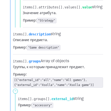
items[].​
attributes[].​
values[].​
value
string
Значение атрибута.
Пример:
"Strategy"
items[].​
description
string
Описание предмета.
Пример:
"Game description"
items[].​
groups
Array of objects
Группы, к которым принадлежит предмет.
Пример:
[{"external_id":"all","name":"All games"},
{"external_id":"Xsolla","name":"Xsolla game"}]
-
items[].​
groups[].​
external_id
string
Пример:
"accessory"