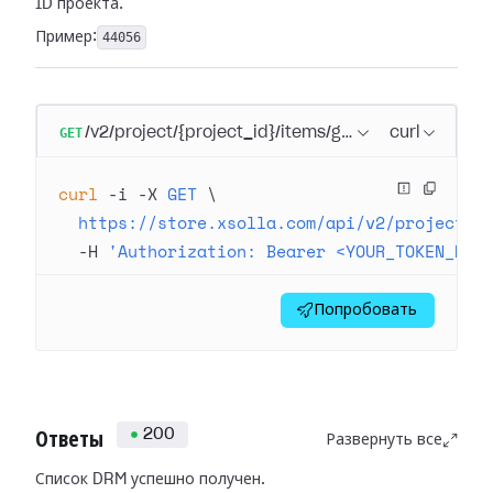
ID проекта.
Пример:
44056
GET
/v2/project/{project_id}/items/game/drm
curl
curl
 -i
 -X
 GET
 \
  https://store.xsolla.com/api/v2/project/4
  -H
 'Authorization: Bearer <YOUR_TOKEN_HER
Попробовать
200
Ответы
Развернуть все
Список DRM успешно получен.