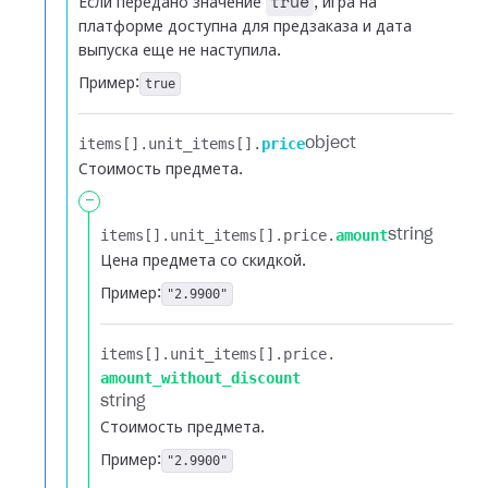
true
Если передано значение
, игра на
платформе доступна для предзаказа и дата
выпуска еще не наступила.
Пример:
true
items[].​
unit_items[].​
price
object
Стоимость предмета.
-
items[].​
unit_items[].​
price.​
amount
string
Цена предмета со скидкой.
Пример:
"2.9900"
items[].​
unit_items[].​
price.​
amount_without_discount
string
Стоимость предмета.
Пример:
"2.9900"