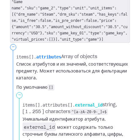
"Game
name","sku":"game_2","type":"unit","unit_items":
[{"drm_name":"Steam","drm_sku":"steam","has_keys":fal
se,"is_free":false,"is_pre_order":false,"price":
{"amount":"30.5","amount_without_discount":"30.5","cu
rrency":"USD"},"sku":"game_key_01","type":"game_key",
"virtual_prices":[]}],"unit_type":"game"}]
-
items[].​
attributes
Array of objects
Список атрибутов и их значений, соответствующих
предмету. Может использоваться для фильтрации
каталога.
По умолчанию
[]
-
items[].​
attributes[].​
external_id
string
[ 1 .. 255 ] characters
^[a-zA-Z0-9-_]+$
Уникальный идентификатор атрибута.
external_id
может содержать только
строчные буквы латинского алфавита, цифры,