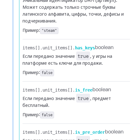
Уникальный идентификатор DRM (артикул).
Может содержать только строчные буквы
латинского алфавита, цифры, точки, дефисы и
подчеркивания.
Пример:
"steam"
items[].​
unit_items[].​
has_keys
boolean
true
Если передано значение
, у игры на
платформе есть ключи для продажи.
Пример:
false
items[].​
unit_items[].​
is_free
boolean
true
Если передано значение
, предмет
бесплатный.
Пример:
false
items[].​
unit_items[].​
is_pre_order
boolean