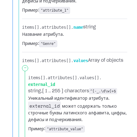
дефисы и подчеркивания.
Пример:
"attribute_1"
items[].​
attributes[].​
name
string
Название атрибута.
Пример:
"Genre"
items[].​
attributes[].​
values
Array of objects
-
items[].​
attributes[].​
values[].​
external_id
string
[ 1 .. 255 ] characters
^[-_.\d\w]+$
Уникальный идентификатор атрибута.
external_id
может содержать только
строчные буквы латинского алфавита, цифры,
дефисы и подчеркивания.
Пример:
"attribute_value"