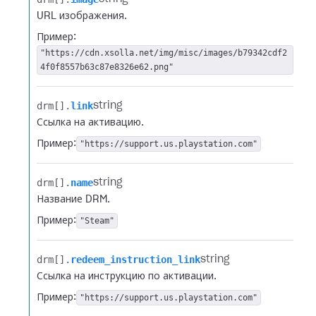
URL изображения.
Пример:
"https://cdn.xsolla.net/img/misc/images/b79342cdf2
4f0f8557b63c87e8326e62.png"
drm[].​
link
string
Ссылка на активацию.
Пример:
"https://support.us.playstation.com"
drm[].​
name
string
Название DRM.
Пример:
"Steam"
drm[].​
redeem_instruction_link
string
Ссылка на инструкцию по активации.
Пример:
"https://support.us.playstation.com"