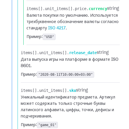
items[].​
unit_items[].​
price.​
currency
string
Валюта покупки по умолчанию. Используется
трехбуквенное обозначение валюты согласно
стандарту
ISO 4217
.
Пример:
"USD"
items[].​
unit_items[].​
release_date
string
Дата выпуска игры на платформе в формате ISO
8601.
Пример:
"2020-08-11T10:00:00+03:00"
items[].​
unit_items[].​
sku
string
Уникальный идентификатор предмета. Артикул
может содержать только строчные буквы
латинского алфавита, цифры, точки, дефисы и
подчеркивания.
Пример:
"game_01"