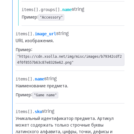
items[].​
groups[].​
name
string
Пример:
"Accessory"
items[].​
image_url
string
URL изображения.
Пример:
"https://cdn.xsolla.net/img/misc/images/b79342cdf2
4f0f8557b63c87e8326e62.png"
items[].​
name
string
Наименование предмета.
Пример:
"Game name"
items[].​
sku
string
Уникальный идентификатор предмета. Артикул
может содержать только строчные буквы
латинского алфавита, цифры, точки, дефисы и