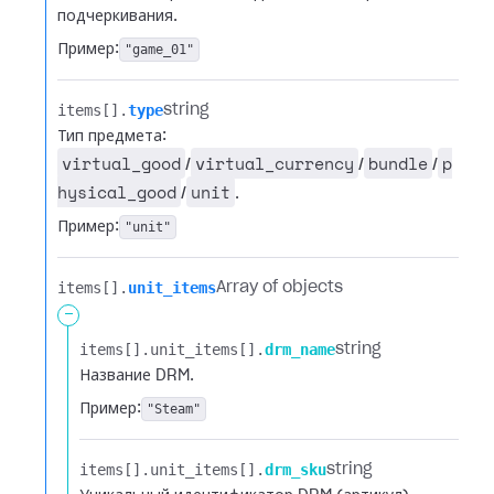
подчеркивания.
Пример:
"game_01"
items[].​
type
string
Тип предмета:
virtual_good
virtual_currency
bundle
p
/
/
/
hysical_good
unit
/
.
Пример:
"unit"
items[].​
unit_items
Array of objects
-
items[].​
unit_items[].​
drm_name
string
Название DRM.
Пример:
"Steam"
items[].​
unit_items[].​
drm_sku
string