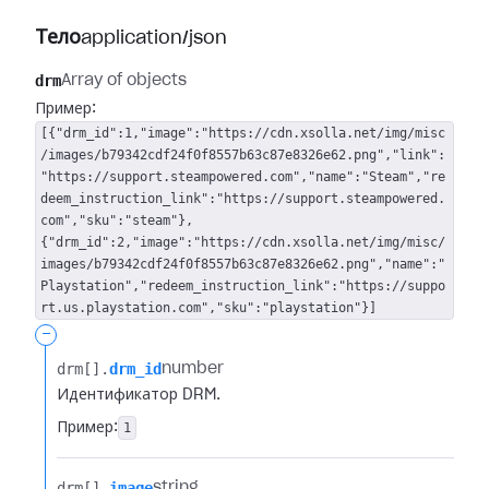
Тело
application/json
drm
Array of objects
Пример:
[{"drm_id":1,"image":"https://cdn.xsolla.net/img/misc
/images/b79342cdf24f0f8557b63c87e8326e62.png","link":
"https://support.steampowered.com","name":"Steam","re
deem_instruction_link":"https://support.steampowered.
com","sku":"steam"},
{"drm_id":2,"image":"https://cdn.xsolla.net/img/misc/
images/b79342cdf24f0f8557b63c87e8326e62.png","name":"
Playstation","redeem_instruction_link":"https://suppo
rt.us.playstation.com","sku":"playstation"}]
-
drm[].​
drm_id
number
Идентификатор DRM.
Пример:
1
drm[].​
image
string