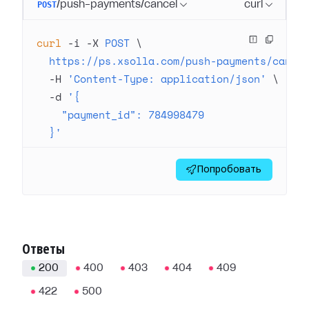
POST
/push-payments/cancel
curl
curl
 -i
 -X
 POST
 \
  https://ps.xsolla.com/push-payments/cance
  -H
 'Content-Type: application/json'
 \
  -d
 '{
    "payment_id": 784998479
  }'
Попробовать
Ответы
200
400
403
404
409
422
500