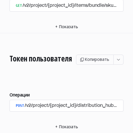
GET
/v2/project/{project_id}/items/bundle/sku/{sku}
+
Показать
Токен пользователя
Копировать
Операции
POST
/v2/project/{project_id}/distribution_hub/user/au
+
Показать