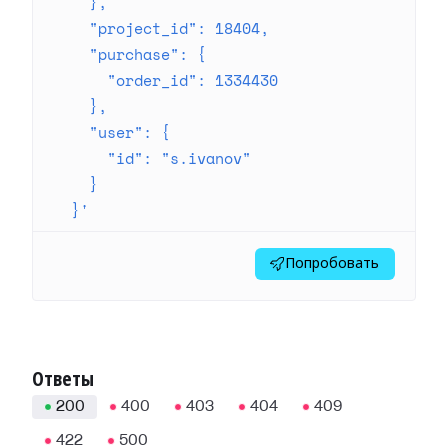
    },
    "project_id": 18404,
    "purchase": {
      "order_id": 1334430
    },
    "user": {
      "id": "s.ivanov"
    }
  }'
Попробовать
Ответы
200
400
403
404
409
422
500