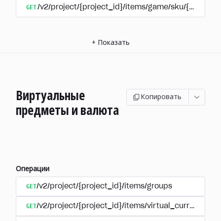
GET
/v2/project/{project_id}/items/game/sku/{item_sk
+
Показать
Виртуальные
Копировать
предметы и валюта
Операции
GET
/v2/project/{project_id}/items/groups
GET
/v2/project/{project_id}/items/virtual_currency