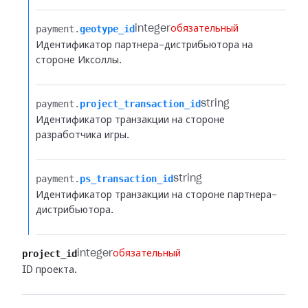
payment.​
geotype_id
integer
обязательный
Идентификатор партнера-дистрибьютора на
стороне Иксоллы.
payment.​
project_transaction_id
string
Идентификатор транзакции на стороне
разработчика игры.
payment.​
ps_transaction_id
string
Идентификатор транзакции на стороне партнера-
дистрибьютора.
project_id
integer
обязательный
ID проекта.