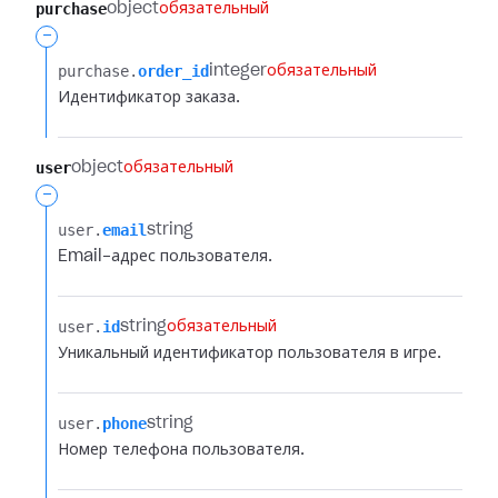
purchase
object
обязательный
-
purchase.​
order_id
integer
обязательный
Идентификатор заказа.
user
object
обязательный
-
user.​
email
string
Email-адрес пользователя.
user.​
id
string
обязательный
Уникальный идентификатор пользователя в игре.
user.​
phone
string
Номер телефона пользователя.