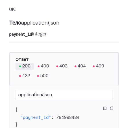
OK.
Тело
application/json
payment_id
integer
Ответ
200
400
403
404
409
422
500
application/json
{
"payment_id"
: 
784998484
}