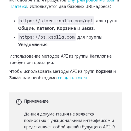
методов API для продуктов
Внутриигровой магазин
и
Платежи
. Используется два базовых URL-адреса:
https://store.xsolla.com/api
для групп
Общие
,
Каталог
,
Корзина
и
Заказ
.
https://ps.xsolla.com
для группы
Уведомления
.
Использование методов API из группы
Каталог
не
требует авторизации.
Чтобы использовать методы API из групп
Корзина
и
Заказ
, вам необходимо
создать токен
.
Примечание
Данная документация не является
полностью функциональным интерфейсом и
представляет собой дизайн будущего API. В