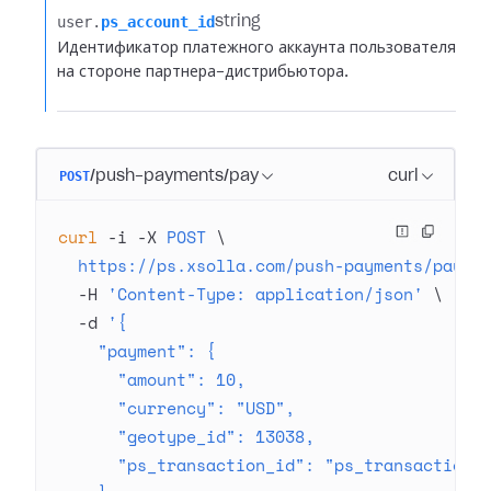
user.​
ps_account_id
string
Идентификатор платежного аккаунта пользователя
на стороне партнера-дистрибьютора.
POST
/push-payments/pay
curl
curl
 -i
 -X
 POST
 \
  https://ps.xsolla.com/push-payments/pay
 \
  -H
 'Content-Type: application/json'
 \
  -d
 '{
    "payment": {
      "amount": 10,
      "currency": "USD",
      "geotype_id": 13038,
      "ps_transaction_id": "ps_transaction_