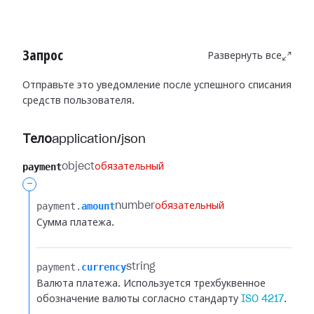
Запрос
Развернуть все
Отправьте это уведомление после успешного списания
средств пользователя.
Тело
application/json
payment
object
обязательный
-
payment.​
amount
number
обязательный
Сумма платежа.
payment.​
currency
string
Валюта платежа. Используется трехбуквенное
обозначение валюты согласно стандарту
ISO 4217
.