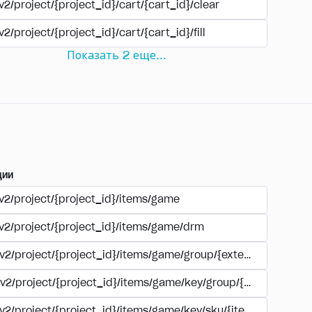
v2/project/{project_id}/cart/{cart_id}/clear
v2/project/{project_id}/cart/{cart_id}/fill
Показать
2
еще
...
ции
/v2/project/{project_id}/items/game
/v2/project/{project_id}/items/game/drm
/v2/project/{project_id}/items/game/group/{external_id}
/v2/project/{project_id}/items/game/key/group/{external_id}
/v2/project/{project_id}/items/game/key/sku/{item_sku}