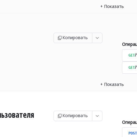
+
Показать
Копировать
Опера
GET
/
GET
/
+
Показать
льзователя
Копировать
Опера
POST