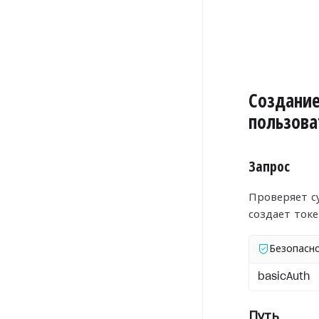
Создание
пользова
Запрос
Проверяет с
создает токе
Безопасн
basicAuth
Путь