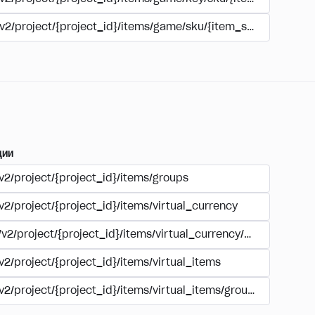
/v2/project/{project_id}/items/game/sku/{item_sku}
ции
v2/project/{project_id}/items/groups
v2/project/{project_id}/items/virtual_currency
/v2/project/{project_id}/items/virtual_currency/package
v2/project/{project_id}/items/virtual_items
/v2/project/{project_id}/items/virtual_items/group/{external_i