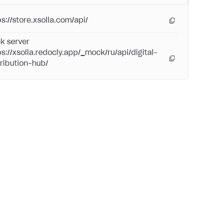
ps://store.xsolla.com/api/
k server
ps://xsolla.redocly.app/_mock/ru/api/digital-
tribution-hub/