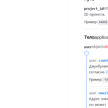
project_id
in
ID проекта.
Пример:
44056
Тело
applic
user
object
об
-
user.​
coun
Двухбукве
согласно
I
Пример:
"U
user.​
emai
Адрес эле
он может 