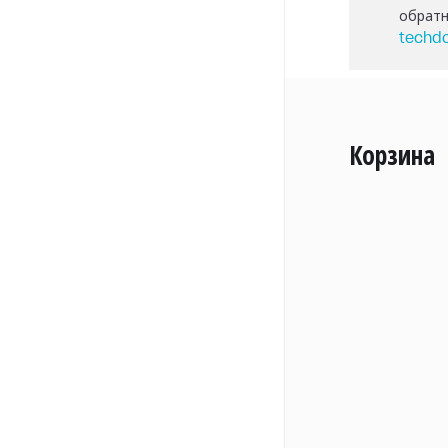
обратн
techd
Корзина