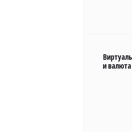
Виртуал
и валюта