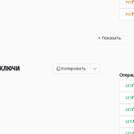
PUT
/
PUT
/
+
Показать
 ключи
Копировать
Опера
GET
GET
GET
GET
GET