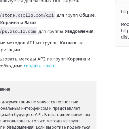
пользуется два базовых URL-адреса:
htt
/store.xsolla.com/api
для групп
Общие
,
Корзина
и
Заказ
.
Moc
/ps.xsolla.com
htt
для группы
Уведомления
.
dis
ие методов API из группы
Каталог
не
оризации.
ьзовать методы API из групп
Корзина
и
необходимо
создать токен
.
чание
 документация не является полностью
ональным интерфейсом и представляет
дизайн будущего API. В настоящее время вы
 использовать только методы из групп
г
и
Уведомления
. Если вы хотите поделиться