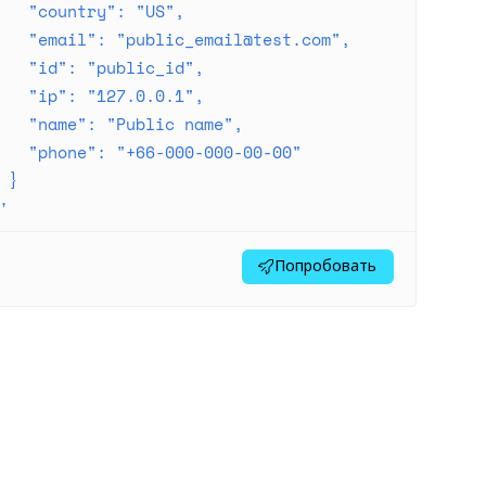
   "country": "US",
   "email": "
public_email@test.com
",
   "id": "public_id",
   "ip": "127.0.0.1",
   "name": "Public name",
   "phone": "+66-000-000-00-00"
 }
'
Попробовать