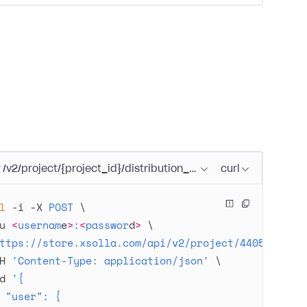
T
/v2/project/{project_id}/distribution_hub/user/auth
curl
l
 -i
 -X
 POST
 \
u
 <
usernam
e
>
:
<
passwor
d
>
 \
ttps://store.xsolla.com/api/v2/project/44056/dist
H
 'Content-Type: application/json'
 \
d
 '{
 "user": {