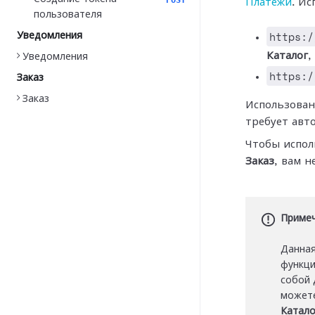
POST
Платежи
. Ис
пользователя
https:/
Уведомления
Каталог
,
Уведомления
https:/
Заказ
Заказ
Использован
требует авт
Чтобы испол
Заказ
, вам 
Приме
Данная
функци
собой 
можете
Катало