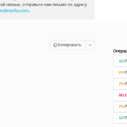
ой связью, отправьте нам письмо по адресу
oc@xsolla.com
.
Копировать
Опера
GET
/
PUT
/
PUT
/
DELE
PUT
/
GET
/