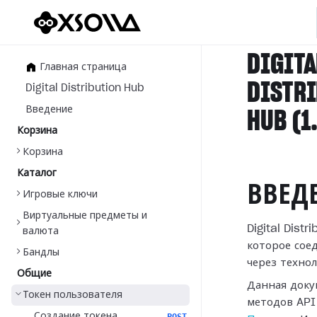
DIGITA
Главная страница
DISTR
Digital Distribution Hub
Введение
HUB (1
Корзина
Корзина
Каталог
ВВЕД
Игровые ключи
Виртуальные предметы и
Digital Dist
валюта
которое сое
Бандлы
через техно
Общие
Данная доку
Токен пользователя
методов API
Создание токена