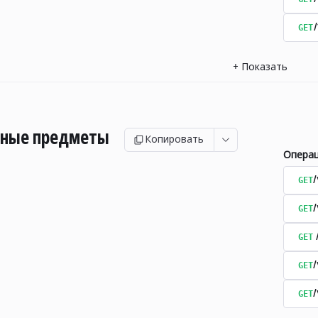
GET
+
Показать
ьные предметы
Копировать
Опера
GET
/
GET
/
GET
GET
/
GET