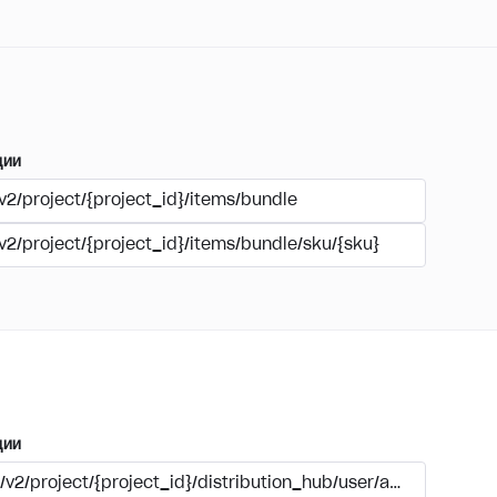
ции
v2/project/{project_id}/items/bundle
v2/project/{project_id}/items/bundle/sku/{sku}
ции
/v2/project/{project_id}/distribution_hub/user/auth