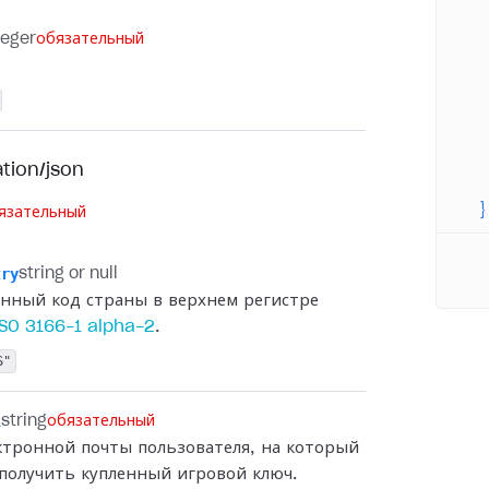
   
   
teger
обязательный
   
   
   
   
ation/json
   
  }
язательный
try
string or null
нный код страны в верхнем регистре
SO 3166-1 alpha-2
.
S"
l
string
обязательный
ктронной почты пользователя, на который
получить купленный игровой ключ.