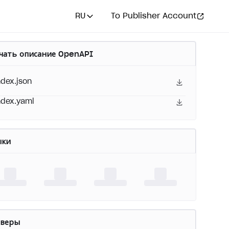
RU
To Publisher Account
чать описание OpenAPI
ndex.json
ndex.yaml
ыки
рверы