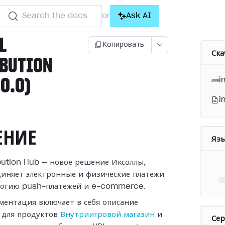
Search the docs
Ask AI
or
L
Копировать
Ска
IBUTION
.0.0)
i
i
ЕНИЕ
Яз
ribution Hub — новое решение Иксоллы,
диняет электронные и физические платежи
логию push-платежей и e-commerce.
ментация включает в себя описание
 для продуктов
Внутриигровой магазин
и
Се