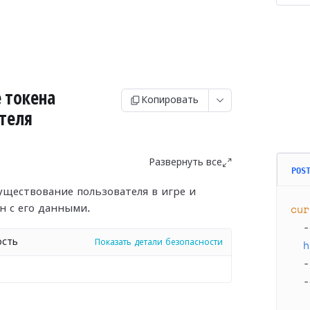
 токена
Копировать
теля
Развернуть все
POS
уществование пользователя в игре и
cur
н с его данными.
  -
ость
  h
Показать детали безопасности
  -
  -
   