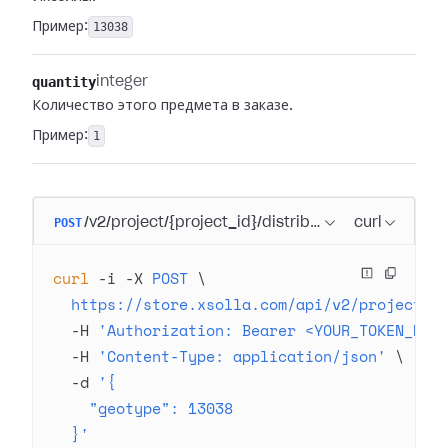
Пример:
13038
quantity
integer
Количество этого предмета в заказе.
Пример:
1
POST
/v2/project/{project_id}/distribution_hub/paymen
curl
curl
 -i
 -X
 POST
 \
  https://store.xsolla.com/api/v2/project/4
  -H
 'Authorization: Bearer <YOUR_TOKEN_HER
  -H
 'Content-Type: application/json'
 \
  -d
 '{
    "geotype": 13038
  }'