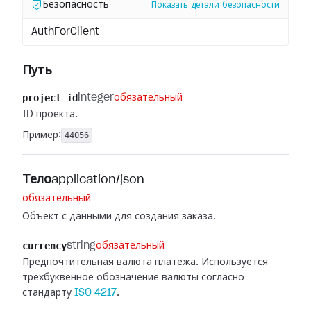
Безопасность
Показать детали безопасности
AuthForClient
Путь
project_id
integer
обязательный
ID проекта.
Пример:
44056
Тело
application/json
обязательный
Объект с данными для создания заказа.
currency
string
обязательный
Предпочтительная валюта платежа. Используется
трехбуквенное обозначение валюты согласно
стандарту
ISO 4217
.