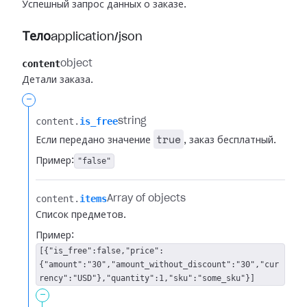
Успешный запрос данных о заказе.
Тело
application/json
content
object
Детали заказа.
-
content.​
is_free
string
true
Если передано значение
, заказ бесплатный.
Пример:
"false"
content.​
items
Array of objects
Список предметов.
Пример:
[{"is_free":false,"price":
{"amount":"30","amount_without_discount":"30","cur
rency":"USD"},"quantity":1,"sku":"some_sku"}]
-