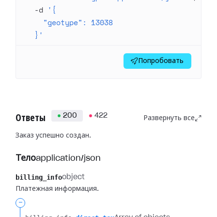
  -d
 '{
    "geotype": 13038
  }'
Попробовать
200
422
Ответы
Развернуть все
Заказ успешно создан.
Тело
application/json
billing_info
object
Платежная информация.
-