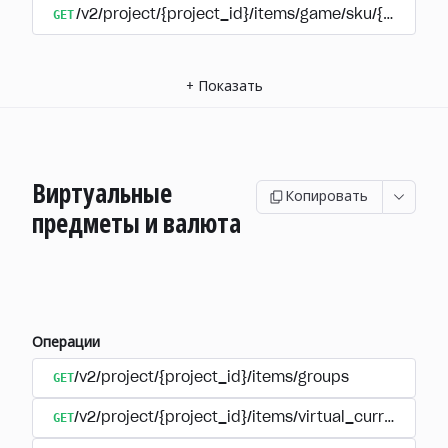
GET
/v2/project/{project_id}/items/game/sku/{item_sk
+
Показать
Виртуальные
Копировать
предметы и валюта
Операции
GET
/v2/project/{project_id}/items/groups
GET
/v2/project/{project_id}/items/virtual_currency