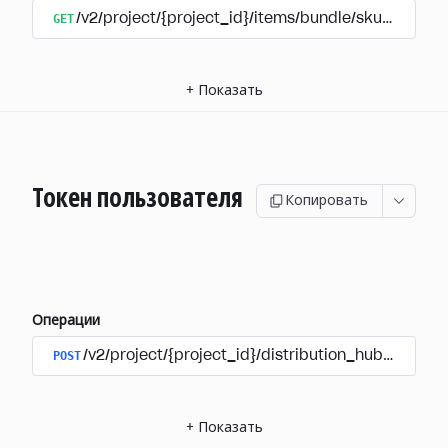
GET
/v2/project/{project_id}/items/bundle/sku/{sku}
+
Показать
Токен пользователя
Копировать
Операции
POST
/v2/project/{project_id}/distribution_hub/user/au
+
Показать