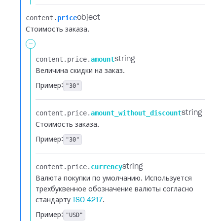
content.​
price
object
Стоимость заказа.
-
content.​
price.​
amount
string
Величина скидки на заказ.
Пример:
"30"
content.​
price.​
amount_without_discount
string
Стоимость заказа.
Пример:
"30"
content.​
price.​
currency
string
Валюта покупки по умолчанию. Используется
трехбуквенное обозначение валюты согласно
стандарту
ISO 4217
.
Пример:
"USD"