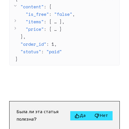
"content"
: 
{
"is_free"
: 
"false"
"items"
: 
[
 … 
]
"price"
: 
{
 … 
}
}
"order_id"
: 
1
"status"
: 
"paid"
}
Была ли эта статья
Да
Нет
полезна?