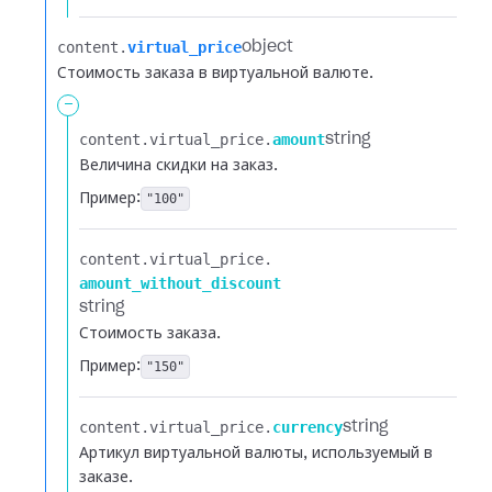
content.​
virtual_price
object
Стоимость заказа в виртуальной валюте.
-
content.​
virtual_price.​
amount
string
Величина скидки на заказ.
Пример:
"100"
content.​
virtual_price.​
amount_without_discount
string
Стоимость заказа.
Пример:
"150"
content.​
virtual_price.​
currency
string
Артикул виртуальной валюты, используемый в
заказе.