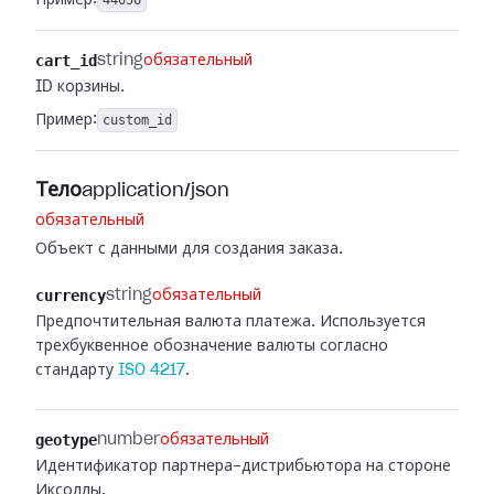
Пример:
44056
cart_id
string
обязательный
ID корзины.
Пример:
custom_id
Тело
application/json
обязательный
Объект с данными для создания заказа.
currency
string
обязательный
Предпочтительная валюта платежа. Используется
трехбуквенное обозначение валюты согласно
стандарту
ISO 4217
.
geotype
number
обязательный
Идентификатор партнера-дистрибьютора на стороне
Иксоллы.