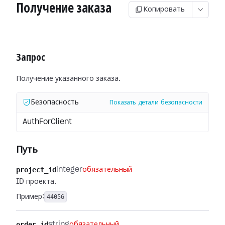
Получение заказа
Копировать
Запрос
Получение указанного заказа.
Безопасность
Показать детали безопасности
AuthForClient
Путь
project_id
integer
обязательный
ID проекта.
Пример:
44056
order_id
string
обязательный