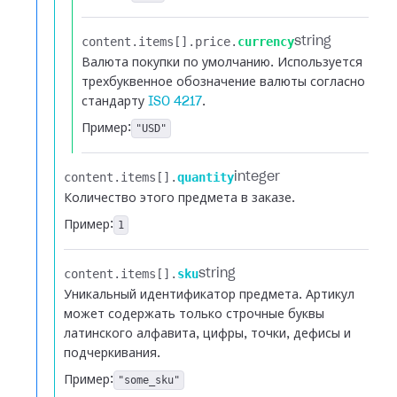
content.​
items[].​
price.​
currency
string
Валюта покупки по умолчанию. Используется
трехбуквенное обозначение валюты согласно
стандарту
ISO 4217
.
Пример:
"USD"
content.​
items[].​
quantity
integer
Количество этого предмета в заказе.
Пример:
1
content.​
items[].​
sku
string
Уникальный идентификатор предмета. Артикул
может содержать только строчные буквы
латинского алфавита, цифры, точки, дефисы и
подчеркивания.
Пример:
"some_sku"