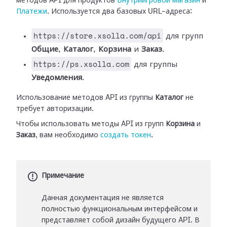
методов API для продуктов
Внутриигровой магазин
и
Платежи
. Используется два базовых URL-адреса:
https://store.xsolla.com/api
для групп
Общие
,
Каталог
,
Корзина
и
Заказ
.
https://ps.xsolla.com
для группы
Уведомления
.
Использование методов API из группы
Каталог
не
требует авторизации.
Чтобы использовать методы API из групп
Корзина
и
Заказ
, вам необходимо
создать токен
.
Примечание
Данная документация не является
полностью функциональным интерфейсом и
представляет собой дизайн будущего API. В