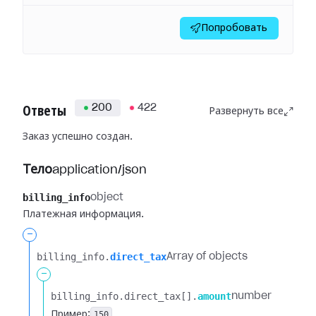
Попробовать
200
422
Ответы
Развернуть все
Заказ успешно создан.
Тело
application/json
billing_info
object
Платежная информация.
-
billing_info.​
direct_tax
Array of objects
-
billing_info.​
direct_tax[].​
amount
number
Пример:
150