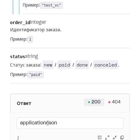
Пример:
"test_vc"
order_id
integer
Идентификатор заказа.
Пример:
1
status
string
new
paid
done
canceled
Статус заказа:
/
/
/
.
Пример:
"paid"
200
404
Ответ
application/json
{