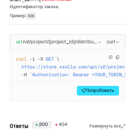
Идентификатор заказа.
Пример:
656
GET
/v2/project/{project_id}/distribution_hub/order/{o
curl
curl
 -i
 -X
 GET
 \
  https://store.xsolla.com/api/v2/project/4
  -H
 'Authorization: Bearer <YOUR_TOKEN_HER
Попробовать
200
404
Ответы
Развернуть все