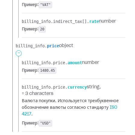
Пример:
"VAT"
billing_info.​
indirect_tax[].​
rate
number
Пример:
20
billing_info.​
price
object
-
billing_info.​
price.​
amount
number
Пример:
1480.45
billing_info.​
price.​
currency
string
= 3 characters
Валюта покупки. Используется трехбуквенное
обозначение валюты согласно стандарту
ISO
4217
.
Пример:
"USD"