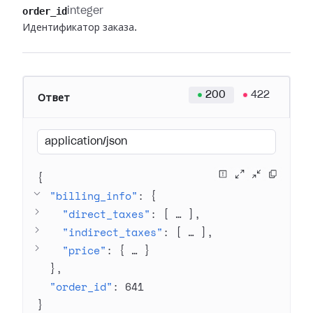
order_id
integer
Идентификатор заказа.
200
422
Ответ
application/json
{
"billing_info"
: 
{
"direct_taxes"
: 
[
 … 
]
"indirect_taxes"
: 
[
 … 
]
"price"
: 
{
 … 
}
}
"order_id"
: 
641
}