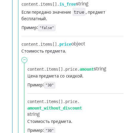
content.​
items[].​
is_free
string
true
Если передано значение
, предмет
бесплатный.
Пример:
"false"
content.​
items[].​
price
object
Стоимость предмета.
-
content.​
items[].​
price.​
amount
string
Цена предмета со скидкой.
Пример:
"30"
content.​
items[].​
price.​
amount_without_discount
string
Стоимость предмета.
Пример:
"30"