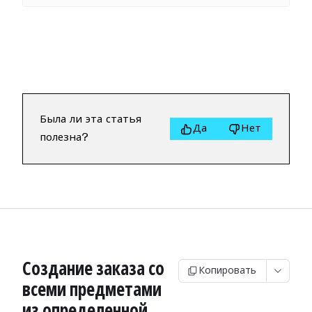
Была ли эта статья
Да
Нет
полезна?
Создание заказа со
Копировать
всеми предметами
из определенной