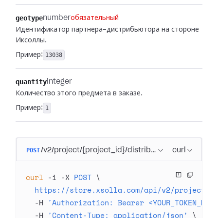
geotype
number
обязательный
Идентификатор партнера-дистрибьютора на стороне
Иксоллы.
Пример:
13038
quantity
integer
Количество этого предмета в заказе.
Пример:
1
POST
/v2/project/{project_id}/distribution_hub/paymen
curl
curl
 -i
 -X
 POST
 \
  https://store.xsolla.com/api/v2/project/4
  -H
 'Authorization: Bearer <YOUR_TOKEN_HER
  -H
 'Content-Type: application/json'
 \