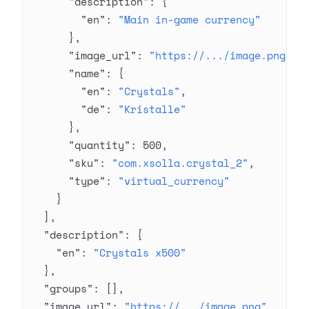
      "description"
: {
        "en"
: 
"Main in-game currency"
      },
      "image_url"
: 
"https://.../image.png"
,
      "name"
: {
        "en"
: 
"Crystals"
,
        "de"
: 
"Kristalle"
      },
      "quantity"
: 
500
,
      "sku"
: 
"com.xsolla.crystal_2"
,
      "type"
: 
"virtual_currency"
    }
  ],
  "description"
: {
    "en"
: 
"Crystals x500"
  },
  "groups"
: [],
  "image_url"
: 
"https://.../image.png"
,