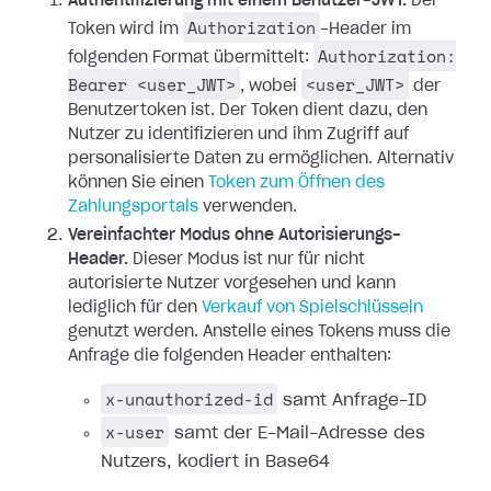
Authentifizierung mit einem Benutzer-JWT.
Der
Authorization
Token wird im
-Header im
Authorization:
folgenden Format übermittelt:
Bearer <user_JWT>
<user_JWT>
, wobei
der
Benutzertoken ist. Der Token dient dazu, den
Nutzer zu identifizieren und ihm Zugriff auf
personalisierte Daten zu ermöglichen.
Alternativ
können Sie einen
Token zum Öffnen des
Zahlungsportals
verwenden.
Vereinfachter Modus ohne Autorisierungs-
Header.
Dieser Modus ist nur für nicht
autorisierte Nutzer vorgesehen und kann
lediglich für den
Verkauf von Spielschlüsseln
genutzt werden. Anstelle eines Tokens muss die
Anfrage die folgenden Header enthalten:
x-unauthorized-id
samt Anfrage-ID
x-user
samt der E-Mail-Adresse des
Nutzers, kodiert in Base64