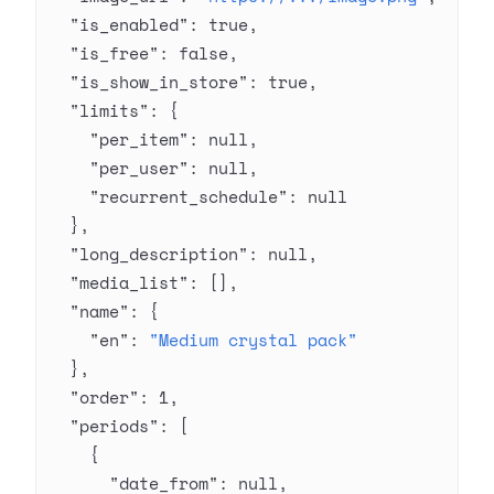
  "is_enabled"
: 
true
,
  "is_free"
: 
false
,
  "is_show_in_store"
: 
true
,
  "limits"
: {
    "per_item"
: 
null
,
    "per_user"
: 
null
,
    "recurrent_schedule"
: 
null
  },
  "long_description"
: 
null
,
  "media_list"
: [],
  "name"
: {
    "en"
: 
"Medium crystal pack"
  },
  "order"
: 
1
,
  "periods"
: [
    {
      "date_from"
: 
null
,