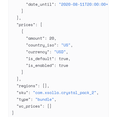
      "date_until"
: 
"2020-08-11T20:00:00+03:
    }
  ],
  "prices"
: [
    {
      "amount"
: 
20
,
      "country_iso"
: 
"US"
,
      "currency"
: 
"USD"
,
      "is_default"
: 
true
,
      "is_enabled"
: 
true
    }
  ],
  "regions"
: [],
  "sku"
: 
"com.xsolla.crystal_pack_2"
,
  "type"
: 
"bundle"
,
  "vc_prices"
: []
}