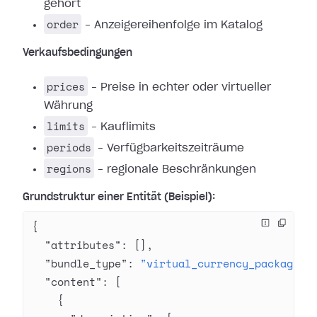
gehört
order
– Anzeigereihenfolge im Katalog
Verkaufsbedingungen
prices
– Preise in echter oder virtueller
Währung
limits
– Kauflimits
periods
– Verfügbarkeitszeiträume
regions
– regionale Beschränkungen
Grundstruktur einer Entität (Beispiel):
{
  "attributes"
: [],
  "bundle_type"
: 
"virtual_currency_package"
,
  "content"
: [
    {