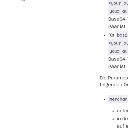
<your_a
your_au
Base64-
Paar ist
basi
für
<your_a
your_au
Base64-
Paar ist
Die Paramet
folgenden O
merchan
unte
in d
auf 