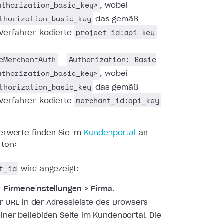
uthorization_basic_key>
, wobei
thorization_basic_key
das gemäß
project_id:api_key
Verfahren kodierte
-
cMerchantAuth
Authorization: Basic
–
uthorization_basic_key>
, wobei
thorization_basic_key
das gemäß
merchant_id:api_key
Verfahren kodierte
erwerte finden Sie im
Kundenportal
an
rten:
t_id
wird angezeigt:
r
Firmeneinstellungen > Firma
.
er URL in der Adressleiste des Browsers
einer beliebigen Seite im Kundenportal. Die