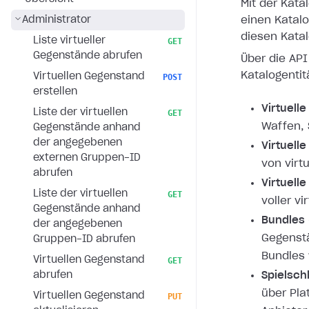
Mit der Kata
Administrator
einen Katal
diesen Kata
Liste virtueller
GET
Gegenstände abrufen
Über die API
Katalogentit
Virtuellen Gegenstand
POST
erstellen
Virtuell
Liste der virtuellen
GET
Waffen, 
Gegenstände anhand
der angegebenen
Virtuell
externen Gruppen-ID
von virt
abrufen
Virtuell
Liste der virtuellen
GET
voller vi
Gegenstände anhand
Bundles
der angegebenen
Gegenstä
Gruppen-ID abrufen
Bundles 
Virtuellen Gegenstand
GET
abrufen
Spielsch
über Pla
Virtuellen Gegenstand
PUT