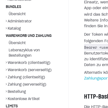
Einsatz, we
BUNDLES
App oder ei
Übersicht
wird das S
Weitere Inf
Administrator
finden Sie i
Katalog
Der Token w
WARENKORB UND ZAHLUNG
folgenden F
Übersicht
Bearer <use
Lebenszyklus von
Benutzertoke
Bestellungen
zu identifiz
Warenkorb (clientseitig)
Daten zu er
Warenkorb (serverseitig)
Alternativ k
Zahlung (clientseitig)
Zahlungspor
Zahlung (serverseitig)
Bestellung
HTTP-Basi
Kostenlose Artikel
LIMITS
Die HTTP-Bas