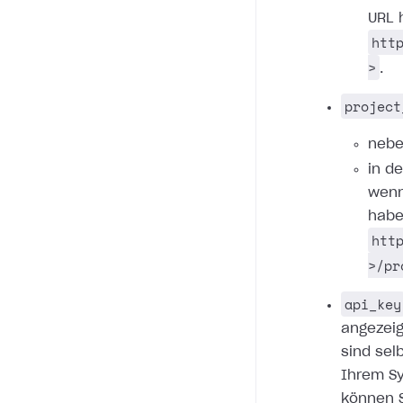
URL 
htt
>
.
project
nebe
in d
wenn
habe
htt
>/pr
api_key
angezeig
sind sel
Ihrem Sy
können S