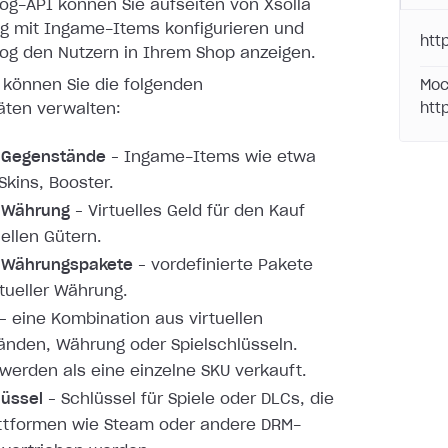
log-API können Sie aufseiten von Xsolla
og mit Ingame-Items konfigurieren und
htt
log den Nutzern in Ihrem Shop anzeigen.
 können Sie die folgenden
Moc
äten verwalten:
htt
e Gegenstände
– Ingame-Items wie etwa
Skins, Booster.
e Währung
– Virtuelles Geld für den Kauf
uellen Gütern.
e Währungspakete
– vordefinierte Pakete
rtueller Währung.
– eine Kombination aus virtuellen
nden, Währung oder Spielschlüsseln.
werden als eine einzelne SKU verkauft.
lüssel
– Schlüssel für Spiele oder DLCs, die
ttformen wie Steam oder andere DRM-