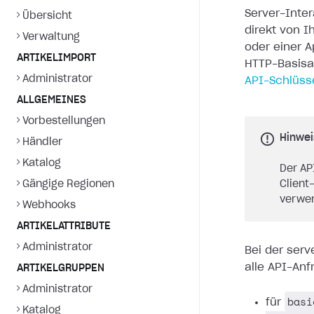
Server-Inte
Übersicht
direkt von 
Verwaltung
oder einer A
ARTIKELIMPORT
HTTP-Basisa
Administrator
API-Schlüss
ALLGEMEINES
Vorbestellungen
Hinwei
Händler
Katalog
Der AP
Gängige Regionen
Client
verwe
Webhooks
ARTIKELATTRIBUTE
Administrator
Bei der serv
alle API-An
ARTIKELGRUPPEN
Administrator
basi
für
Katalog