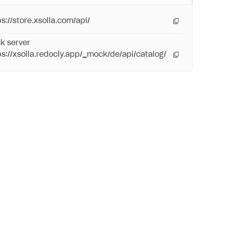
ps://store.xsolla.com/api/
k server
ps://xsolla.redocly.app/_mock/de/api/catalog/