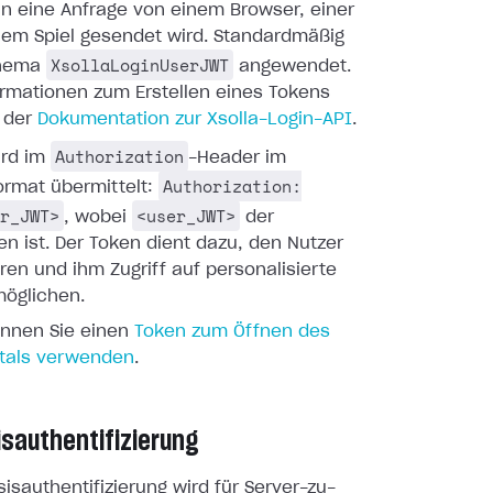
nn eine Anfrage von einem Browser, einer
nem Spiel gesendet wird. Standardmäßig
XsollaLoginUserJWT
chema
angewendet.
ormationen zum Erstellen eines Tokens
n der
Dokumentation zur Xsolla-Login-API
.
Authorization
ird im
-Header im
Authorization:
ormat übermittelt:
r_JWT>
<user_JWT>
, wobei
der
n ist. Der Token dient dazu, den Nutzer
ieren und ihm Zugriff auf personalisierte
möglichen.
önnen Sie einen
Token zum Öffnen des
tals verwenden
.
sauthentifizierung
isauthentifizierung wird für Server-zu-