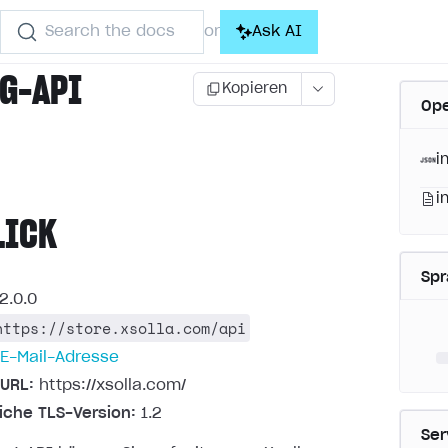
Search the docs
Ask AI
or
G-API
Kopieren
Ope
)
i
i
LICK
Sp
2.0.0
https://store.xsolla.com/api
E-Mail-Adresse
URL:
https://xsolla.com/
liche TLS-Version:
1.2
Ser