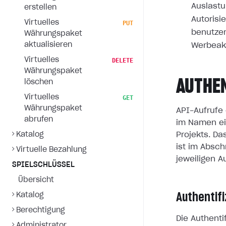
Auslastu
erstellen
Autorisi
Virtuelles
PUT
benutzer
Währungspaket
aktualisieren
Werbeak
Virtuelles
DELETE
Währungspaket
AUTHE
löschen
Virtuelles
GET
Währungspaket
API-Aufrufe 
abrufen
im Namen ei
Katalog
Projekts. D
ist im Absch
Virtuelle Bezahlung
jeweiligen A
SPIELSCHLÜSSEL
Übersicht
Authentif
Katalog
Berechtigung
Die Authent
Administrator