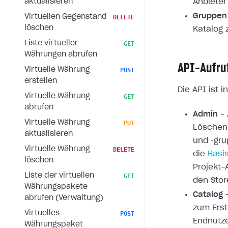
aktualisieren
Anbieter
Gruppen
Virtuellen Gegenstand
DELETE
löschen
Katalog 
Liste virtueller
GET
Währungen abrufen
API-Aufru
Virtuelle Währung
POST
erstellen
Die API ist 
Virtuelle Währung
GET
abrufen
Admin
– 
Virtuelle Währung
PUT
Löschen 
aktualisieren
und ‑gru
Virtuelle Währung
DELETE
die
Basis
löschen
Projekt-
Liste der virtuellen
GET
den Stor
Währungspakete
Catalog
–
abrufen (Verwaltung)
zum Erst
Virtuelles
POST
Endnutze
Währungspaket