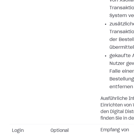
von Xsolla
Transakti
System ve
zusätzlich
Transakti
der Bestel
übermitte
gekaufte A
Nutzer ge
Falle eine
Bestellung
entfernen
Ausführliche I
Einrichten von
den Digital Dis
finden Sie in d
Empfang von
Login
Optional