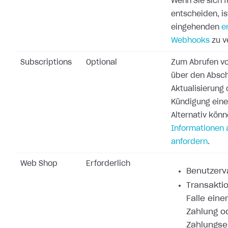
Wenn Sie sich 
entscheiden, ist
eingehenden
e
Webhooks
zu v
Subscriptions
Optional
Zum Abrufen vo
über den Absch
Aktualisierung 
Kündigung ein
Alternativ könn
Informationen 
anfordern
.
Web Shop
Erforderlich
Benutzerva
Transaktio
Falle eine
Zahlung o
Zahlungse