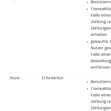
Benutzerva
Transaktio
Falle eine
Zahlung o
Zahlungse
erhalten
gekaufte A
Nutzer ge
Falle eine
Bestellung
entfernen
Store
Erforderlich
Benutzerva
Transaktio
Falle eine
Zahlung o
Zahlungse