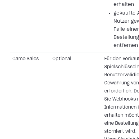
erhalten
gekaufte A
Nutzer ge
Falle eine
Bestellung
entfernen
Game Sales
Optional
Für den Verkau
Spielschlüsseln
Benutzervalidi
Gewährung von 
erforderlich. 
Sie Webhooks n
Informationen 
erhalten möchte
eine Bestellung
storniert wird.