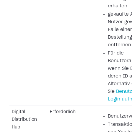
erhalten
gekaufte A
Nutzer ge
Falle eine
Bestellung
entfernen
Für die
Benutzerau
wenn Sie 
deren ID a
Alternati
Sie
Benutz
Login auth
Digital
Erforderlich
Benutzerva
Distribution
Transakti
Hub