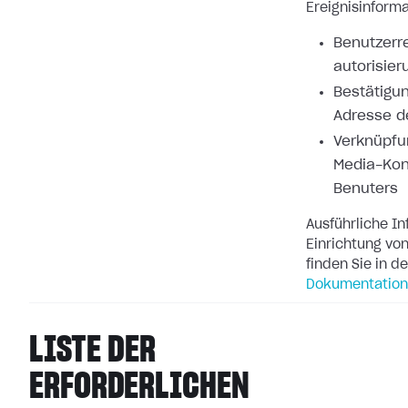
Ereignisinforma
Benutzerre
autorisier
Bestätigun
Adresse d
Verknüpfu
Media-Kon
Benuters
Ausführliche I
Einrichtung v
finden Sie in d
Dokumentation
LISTE DER
ERFORDERLICHEN