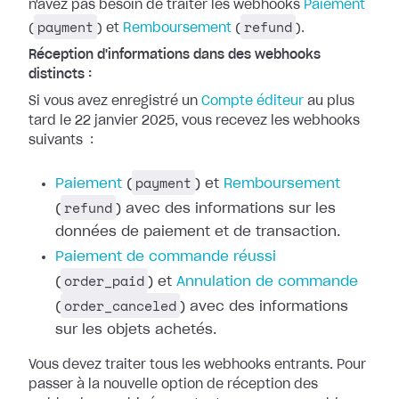
n'avez pas besoin de traiter les webhooks
Paiement
payment
refund
(
) et
Remboursement
(
).
Réception d'informations dans des webhooks
distincts :
Si vous avez enregistré un
Compte
éditeur
au plus
tard le 22 janvier 2025, vous recevez les webhooks
suivants
:
payment
Paiement
(
) et
Remboursement
refund
(
) avec des
informations sur les
données de paiement et de transaction.
Paiement de
commande réussi
order_paid
(
) et
Annulation de commande
order_canceled
(
) avec des
informations
sur les objets achetés.
Vous devez traiter tous les webhooks entrants. Pour
passer à la nouvelle option
de réception des