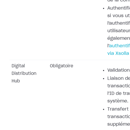
de la co
Authentifi
si vous ut
l'authenti
utilisateu
également
l'
authentif
via Xsolla
Digital
Obligatoire
Validation
Distribution
Liaison de
Hub
transacti
l'ID de tr
système.
Transfert
transacti
supplémen