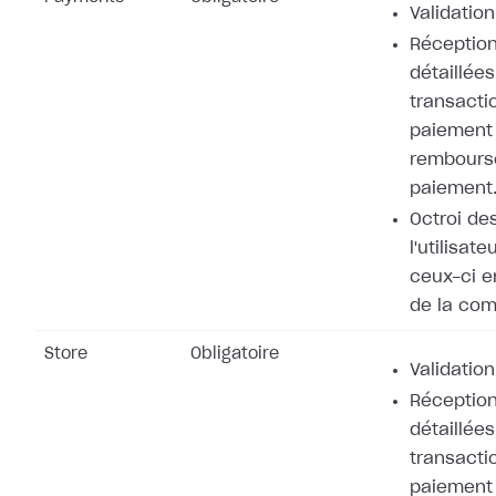
Validation
Réception
détaillées
transacti
paiement 
rembours
paiement
Octroi de
l'utilisat
ceux-ci e
de la co
Store
Obligatoire
Validation
Réception
détaillées
transacti
paiement 