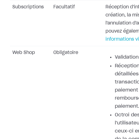
Subscriptions
Facultatif
Réception d'in
création, la mi
l'annulation d
pouvez égale
informations v
Web Shop
Obligatoire
Validation
Réception
détaillées
transacti
paiement 
rembours
paiement
Octroi de
l'utilisat
ceux-ci e