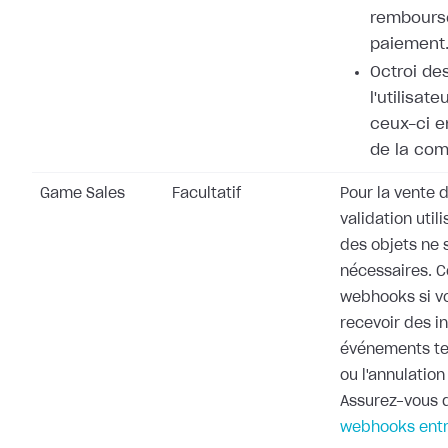
rembours
paiement
Octroi de
l'utilisat
ceux-ci e
de la co
Game Sales
Facultatif
Pour la vente d
validation utili
des objets ne 
nécessaires. 
webhooks si v
recevoir des i
événements te
ou l'annulati
Assurez-vous d
webhooks entr