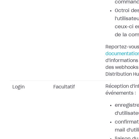
command
Octroi de
l'utilisat
ceux-ci e
de la co
Reportez-vous
documentatio
d'informations 
des webhooks 
Distribution Hu
Réception d'in
Login
Facultatif
événements :
enregistr
d'utilisate
confirmat
mail d'uti
liaison d