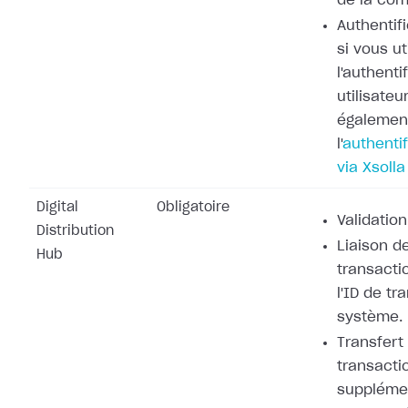
de la co
Authentifi
si vous ut
l'authenti
utilisateu
également
l'
authentif
via Xsolla
Digital
Obligatoire
Validation
Distribution
Liaison de
Hub
transacti
l'ID de tr
système.
Transfert
transacti
supplémen