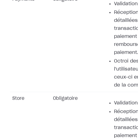
Validation
Réception
détaillées
transacti
paiement 
rembours
paiement
Octroi de
l'utilisat
ceux-ci e
de la co
Store
Obligatoire
Validation
Réception
détaillées
transacti
paiement 