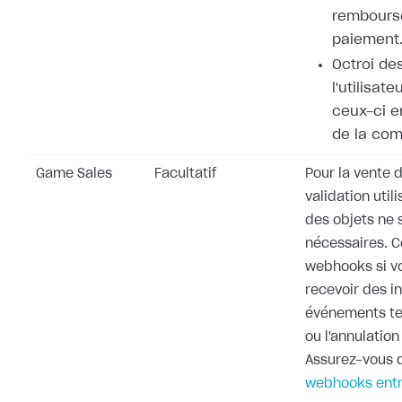
rembours
paiement
Octroi de
l'utilisat
ceux-ci e
de la co
Game Sales
Facultatif
Pour la vente d
validation utili
des objets ne 
nécessaires. 
webhooks si v
recevoir des i
événements te
ou l'annulati
Assurez-vous d
webhooks entr