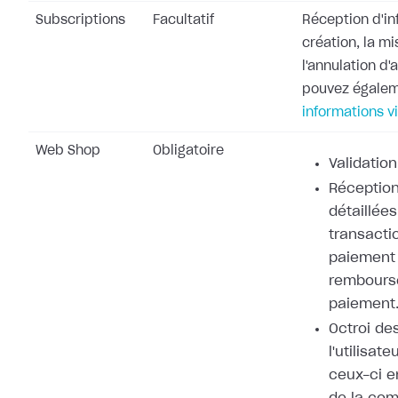
Subscriptions
Facultatif
Réception d'in
création, la mi
l'annulation d
pouvez égale
informations v
Web Shop
Obligatoire
Validation
Réception
détaillées
transacti
paiement 
rembours
paiement
Octroi de
l'utilisat
ceux-ci e