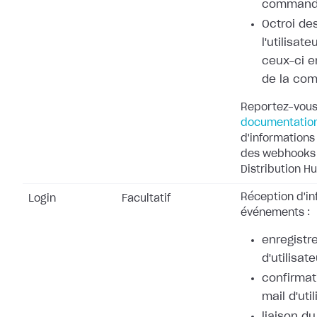
command
Octroi de
l'utilisat
ceux-ci e
de la co
Reportez-vous
documentatio
d'informations 
des webhooks 
Distribution Hu
Réception d'in
Login
Facultatif
événements :
enregistr
d'utilisate
confirmat
mail d'uti
liaison d