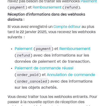
n'avez pas besoin de traiter les webhooks
Paiement
payment
refund
(
) et
Remboursement
(
).
Réception d'informations dans des webhooks
distincts :
Si vous avez enregistré un
Compte
éditeur
au plus
tard le 22 janvier 2025, vous recevez les webhooks
suivants
:
payment
Paiement
(
) et
Remboursement
refund
(
) avec des
informations sur les
données de paiement et de transaction.
Paiement de
commande réussi
order_paid
(
) et
Annulation de commande
order_canceled
(
) avec des
informations
sur les objets achetés.
Vous devez traiter tous les webhooks entrants. Pour
passer à la nouvelle option
de réception des