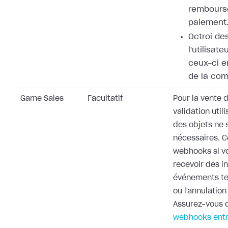
rembours
paiement
Octroi de
l'utilisat
ceux-ci e
de la co
Game Sales
Facultatif
Pour la vente d
validation utili
des objets ne 
nécessaires. 
webhooks si v
recevoir des i
événements te
ou l'annulati
Assurez-vous d
webhooks entr