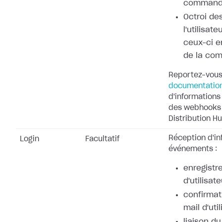
command
Octroi de
l'utilisat
ceux-ci e
de la co
Reportez-vous
documentatio
d'informations 
des webhooks 
Distribution Hu
Réception d'in
Login
Facultatif
événements :
enregistr
d'utilisate
confirmat
mail d'uti
liaison d