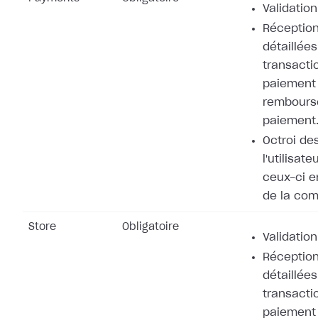
Validation
Réception
détaillées
transacti
paiement 
rembours
paiement
Octroi de
l'utilisat
ceux-ci e
de la co
Store
Obligatoire
Validation
Réception
détaillées
transacti
paiement 