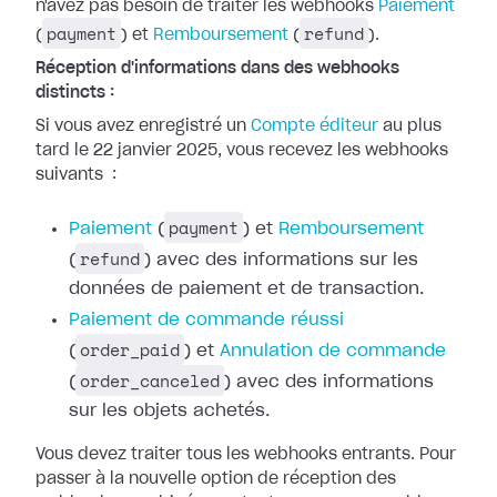
n'avez pas besoin de traiter les webhooks
Paiement
payment
refund
(
) et
Remboursement
(
).
Réception d'informations dans des webhooks
distincts :
Si vous avez enregistré un
Compte
éditeur
au plus
tard le 22 janvier 2025, vous recevez les webhooks
suivants
:
payment
Paiement
(
) et
Remboursement
refund
(
) avec des
informations sur les
données de paiement et de transaction.
Paiement de
commande réussi
order_paid
(
) et
Annulation de commande
order_canceled
(
) avec des
informations
sur les objets achetés.
Vous devez traiter tous les webhooks entrants. Pour
passer à la nouvelle option
de réception des