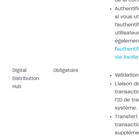
de la co
Authentifi
si vous ut
l'authenti
utilisateu
également
l'
authentif
via Xsolla
Digital
Obligatoire
Validation
Distribution
Liaison de
Hub
transacti
l'ID de tr
système.
Transfert
transacti
supplémen