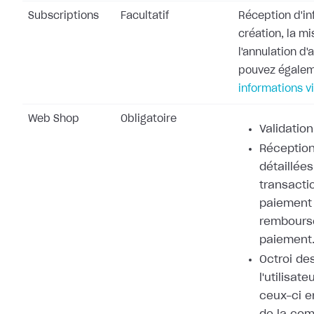
Subscriptions
Facultatif
Réception d'in
création, la mi
l'annulation d
pouvez égale
informations v
Web Shop
Obligatoire
Validation
Réception
détaillées
transacti
paiement 
rembours
paiement
Octroi de
l'utilisat
ceux-ci e