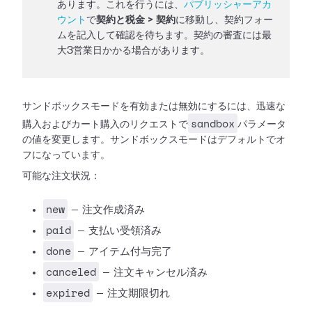
あります。これを行うには、
パブリッシャーアカ
ウント
で
契約と税金 > 契約
に移動し、契約フォー
ムを記入して確認を待ちます。契約の審査には最
大3営業日かかる場合があります。
サンドボックスモードを有効または無効にするには、迅速な
sandbox
購入およびカート購入のリクエストで
パラメータ
の値を変更します。サンドボックスモードはデフォルトでオ
フになっています。
可能な注文状況：
new
— 注文作成済み
paid
— 支払い受領済み
done
— アイテム付与完了
canceled
— 注文キャンセル済み
expired
— 注文期限切れ