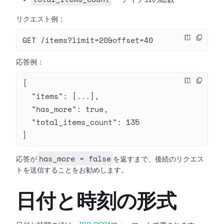
リクエスト例：
GET /items?limit=20&offset=40
応答例：
{
  "items"
: [
...
],
  "has_more"
: 
true
,
  "total_items_count"
: 
135
}
has_more = false
応答が
を返すまで、後続のリクエス
トを送信することをお勧めします。
日付と時刻の形式