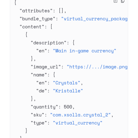
{
  "attributes"
: [],
  "bundle_type"
: 
"virtual_currency_package"
,
  "content"
: [
    {
      "description"
: {
        "en"
: 
"Main in-game currency"
      },
      "image_url"
: 
"https://.../image.png"
,
      "name"
: {
        "en"
: 
"Crystals"
,
        "de"
: 
"Kristalle"
      },
      "quantity"
: 
500
,
      "sku"
: 
"com.xsolla.crystal_2"
,
      "type"
: 
"virtual_currency"
    }