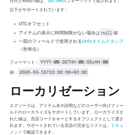
日付と時間の値は、
ISO 8601
フォーマットで渡されます。
以下がサポートされています：
UTCオフセット
null
アイテムの表示に時間制限がない場合は
値
一部のフィールドで使用される
Unixタイムスタンプ
（秒単位）
YYYY-MM-DDTHH:MM:SS±HH:MM
フォーマット：
2026-03-16T10:00:00+03:00
例：
ローカリゼーション
エクソーラは、アイテム名や説明などのユーザー向けフィー
ルドのローカライズをサポートしています。ローカライズさ
れた値は、言語コードをキーとするオブジェクトとして渡さ
れます。サポートされている言語の完全なリストは、
ドキュ
メント
で確認できます。