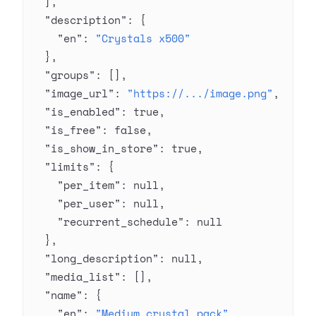
  ],
  "description"
: {
    "en"
: 
"Crystals x500"
  },
  "groups"
: [],
  "image_url"
: 
"https://.../image.png"
,
  "is_enabled"
: 
true
,
  "is_free"
: 
false
,
  "is_show_in_store"
: 
true
,
  "limits"
: {
    "per_item"
: 
null
,
    "per_user"
: 
null
,
    "recurrent_schedule"
: 
null
  },
  "long_description"
: 
null
,
  "media_list"
: [],
  "name"
: {
    "en"
: 
"Medium crystal pack"