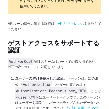
のすべてのプロジェクト共通で有効なAPIキーを
使用してください。
APIキーの操作に関する詳細は、
APIリファレンス
を参照して
ください。
ゲストアクセスをサポートする
認証
AuthForCart
認証スキームはカートでの購入用であり、
以下の2つのモードに対応しています：
ユーザーのJWTを使用した認証。
トークンは、次の形
Authorization
式で
ヘッダーに渡されます：
Authorization: Bearer <user_JWT>
。ここで
<user_JWT>
はユーザートークンです。このトークン
はユーザーを識別し、パーソナライズされたデータへの
アクセスを提供します。
または、
決済UIを開くための