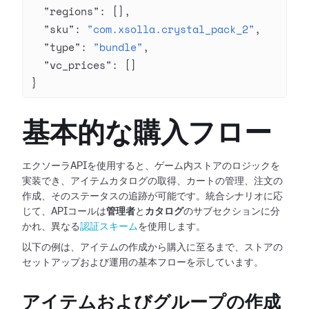
  "regions"
: [],
  "sku"
: 
"com.xsolla.crystal_pack_2"
,
  "type"
: 
"bundle"
,
  "vc_prices"
: []
}
基本的な購入フロー
エクソーラAPIを使用すると、ゲーム内ストアのロジックを
実装でき、アイテムカタログの取得、カートの管理、注文の
作成、そのステータスの追跡が可能です。統合シナリオに応
じて、APIコールは
管理者
と
カタログ
のサブセクションに分
かれ、異なる
認証スキーム
を使用します。
以下の例は、アイテムの作成から購入に至るまで、ストアの
セットアップおよび運用の基本フローを示しています。
アイテムおよびグループの作成