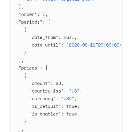
  },
  "order"
: 
1
,
  "periods"
: [
    {
      "date_from"
: 
null
,
      "date_until"
: 
"2020-08-11T20:00:00+03:
    }
  ],
  "prices"
: [
    {
      "amount"
: 
20
,
      "country_iso"
: 
"US"
,
      "currency"
: 
"USD"
,
      "is_default"
: 
true
,
      "is_enabled"
: 
true
    }
  ],