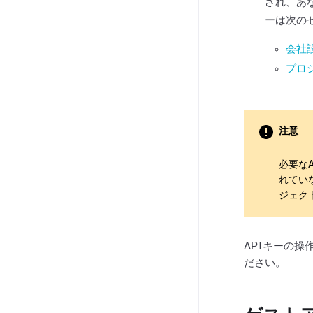
され、あ
ーは次の
会社設
プロジ
注意
必要なA
れてい
ジェク
APIキーの操
ださい。