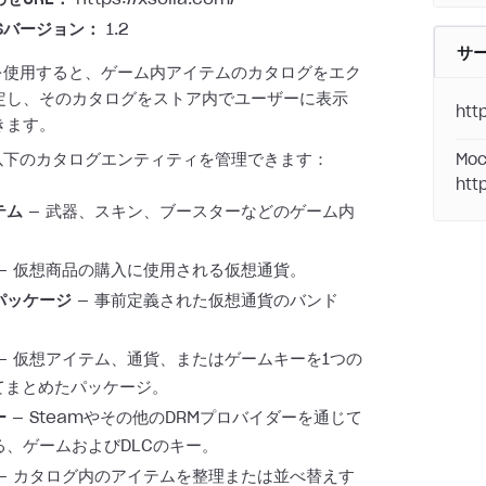
Sバージョン：
1.2
サ
Iを使用すると、ゲーム内アイテムのカタログをエク
定し、そのカタログをストア内でユーザーに表示
htt
きます。
、以下のカタログエンティティを管理できます：
Moc
htt
テム
— 武器、スキン、ブースターなどのゲーム内
。
— 仮想商品の購入に使用される仮想通貨。
パッケージ
— 事前定義された仮想通貨のバンド
— 仮想アイテム、通貨、またはゲームキーを1つの
してまとめたパッケージ。
ー
— Steamやその他のDRMプロバイダーを通じて
る、ゲームおよびDLCのキー。
— カタログ内のアイテムを整理または並べ替えす