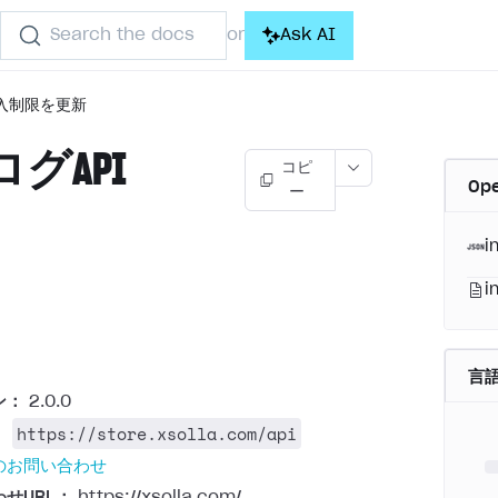
Search the docs
Ask AI
or
入制限を更新
グAPI
コピ
Op
ー
)
i
i
言
ン：
2.0.0
https://store.xsolla.com/api
：
のお問い合わせ
せURL：
https://xsolla.com/