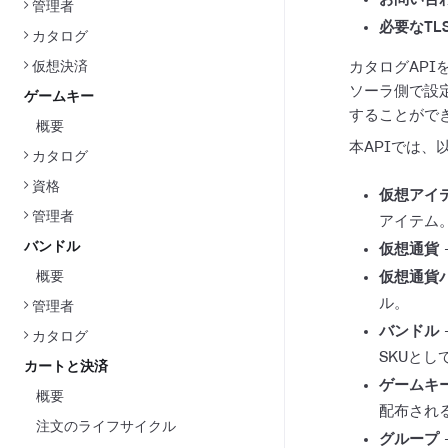
管理者
必要なTL
カタログ
仮想決済
カタログAP
ソーラ側で設
ゲームキー
することがで
概要
本APIでは
カタログ
資格
仮想アイ
管理者
アイテム
バンドル
仮想通貨
概要
仮想通貨
ル。
管理者
バンドル
カタログ
SKUと
カートと決済
ゲームキ
概要
配布され
注文のライフサイクル
グループ