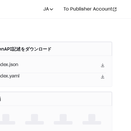
JA
To Publisher Account
enAPI記述をダウンロード
ndex.json
ndex.yaml
語