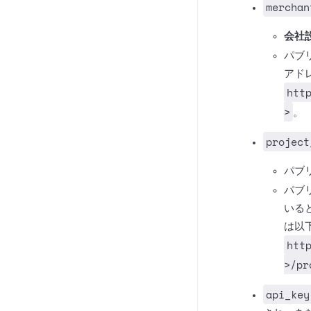
merchan
会社設
パブ
アド
htt
>
。
project
パブ
パブ
いる
は以
htt
>/pr
api_key