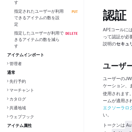
す
指定されたユーザーが利用
PUT
認証
できるアイテムの数を設
定
APIコール
指定したユーザーが利用で
DELETE
って認証が必
きるアイテムの数を減ら
説明の
セキュ
す
アイテムインポート
管理者
ユーザー
通常
ユーザーのJ
先行予約
ケーション、
マーチャント
使用されます
カタログ
ームが適用さ
エクソーラロ
共通地域
い。
ウェブフック
Au
トークンは
アイテム属性