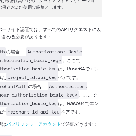
キーは機密性高いため、クライアントアプリケーショ
の保存および使用は厳禁とします。
バーサイド認証では、すべてのAPIリクエストに以
を含める必要があります：
th
Authorization: Basic
の場合 —
uthorization_basic_key>
。ここで
thorization_basic_key
は、Base64でエン
project_id:api_key
れた
ペアです。
rchantAuth
Authorization:
の場合 —
your_authorization_basic_key>
。ここで
thorization_basic_key
は、Base64でエン
merchant_id:api_key
れた
ペアです。
値は
パブリッシャーアカウント
で確認できます：