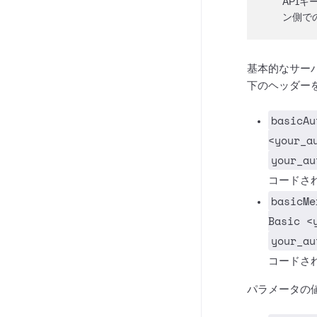
API
ン側で
基本的なサー
下のヘッダー
basicAu
<your_a
your_au
コードさ
basicMe
Basic <
your_au
コードさ
パラメータの