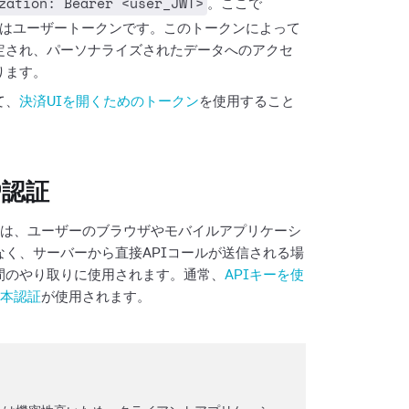
zation: Bearer <user_JWT>
。ここで
はユーザートークンです。このトークンによって
定され、パーソナライズされたデータへのアクセ
ります。
て、
決済UIを開くためのトークン
を使用すること
P認証
認証は、ユーザーのブラウザやモバイルアプリケーシ
なく、サーバーから直接APIコールが送信される場
間のやり取りに使用されます。通常、
APIキーを使
基本認証
が使用されます。