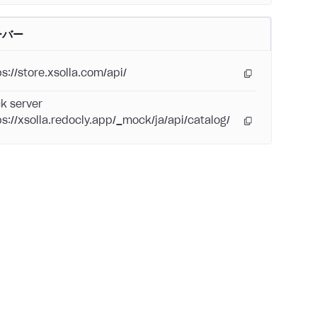
ーバー
ps://store.xsolla.com/api/
k server
ps://xsolla.redocly.app/_mock/ja/api/catalog/