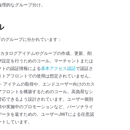
論理的なグループ分け。
ル
以下のグループに分かれています：
 カタログアイテムやグループの作成、更新、削
び設定を行うためのコール。マーチャントまたは
クトの認証情報による
基本アクセス認証
で認証さ
ストアフロントでの使用は想定されていません。
— アイテムの取得や、エンドユーザー向けのカス
アフロントを構築するためのコール。高負荷なシ
対応できるよう設計されています。ユーザー個別
項や実施中のプロモーションなど、パーソナライ
データを返すための、ユーザーJWTによる任意認
ートしています。