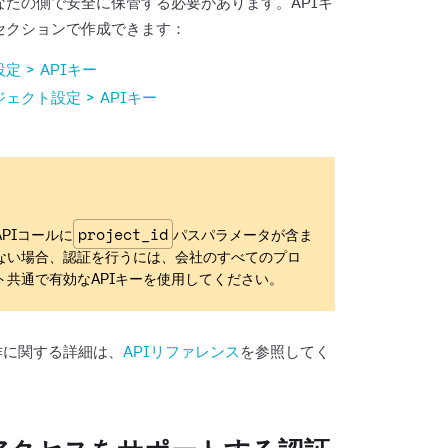
なたの側で安全に保管する必要があります。APIキ
セクションで作成できます：
定 > APIキー
ェクト設定 > APIキー
project_id
PIコールに
パスパラメータが含ま
ない場合、認証を行うには、会社のすべてのプロ
ト共通で有効なAPIキーを使用してください。
作に関する詳細は、
APIリファレンス
を参照してく