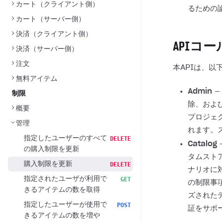
カート（クライアント側）
るための
カート（サーバー側）
決済（クライアント側）
APIコー
決済（サーバー側）
注文
本APIは、
無料アイテム
Admin
—
制限
除、およ
概要
プロジェ
管理
れます。
指定したユーザーのすべて
DELETE
Catalog
の購入制限を更新
タムスト
購入制限を更新
DELETE
ナリオに
指定されたユーザが利用で
GET
の制限事
きるアイテムの数を取得
ズされた
指定したユーザーが使用で
POST
証をサポ
きるアイテムの数を増や