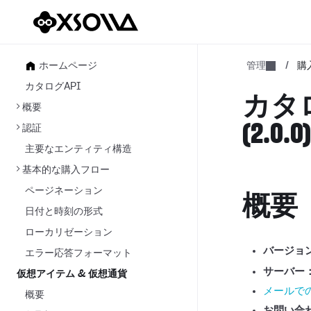
ホームページ
管理
/
購
カタログAPI
カタロ
概要
(2.0.0
認証
主要なエンティティ構造
基本的な購入フロー
ページネーション
概要
日付と時刻の形式
ローカリゼーション
バージョ
エラー応答フォーマット
サーバー
仮想アイテム & 仮想通貨
メールで
概要
お問い合わ