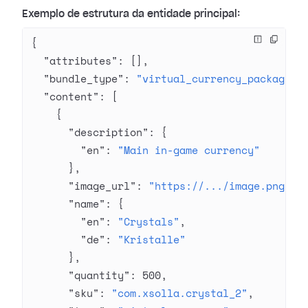
Exemplo de estrutura da entidade principal:
{
  "attributes"
: [],
  "bundle_type"
: 
"virtual_currency_package"
,
  "content"
: [
    {
      "description"
: {
        "en"
: 
"Main in-game currency"
      },
      "image_url"
: 
"https://.../image.png"
,
      "name"
: {
        "en"
: 
"Crystals"
,
        "de"
: 
"Kristalle"
      },
      "quantity"
: 
500
,
      "sku"
: 
"com.xsolla.crystal_2"
,