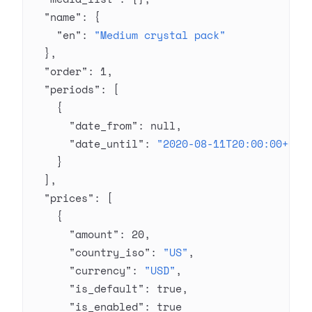
  "name"
: {
    "en"
: 
"Medium crystal pack"
  },
  "order"
: 
1
,
  "periods"
: [
    {
      "date_from"
: 
null
,
      "date_until"
: 
"2020-08-11T20:00:00+03:
    }
  ],
  "prices"
: [
    {
      "amount"
: 
20
,
      "country_iso"
: 
"US"
,
      "currency"
: 
"USD"
,
      "is_default"
: 
true
,
      "is_enabled"
: 
true