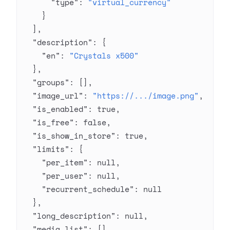
      "type"
: 
"virtual_currency"
    }
  ],
  "description"
: {
    "en"
: 
"Crystals x500"
  },
  "groups"
: [],
  "image_url"
: 
"https://.../image.png"
,
  "is_enabled"
: 
true
,
  "is_free"
: 
false
,
  "is_show_in_store"
: 
true
,
  "limits"
: {
    "per_item"
: 
null
,
    "per_user"
: 
null
,
    "recurrent_schedule"
: 
null
  },
  "long_description"
: 
null
,
  "media_list"
: [],