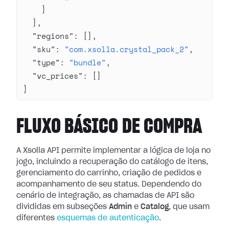
    }
  ],
  "regions"
: [],
  "sku"
: 
"com.xsolla.crystal_pack_2"
,
  "type"
: 
"bundle"
,
  "vc_prices"
: []
}
FLUXO BÁSICO DE COMPRA
A Xsolla API permite implementar a lógica de loja no
jogo, incluindo a recuperação do catálogo de itens,
gerenciamento do carrinho, criação de pedidos e
acompanhamento de seu status. Dependendo do
cenário de integração, as chamadas de API são
divididas em subseções
Admin
e
Catalog
, que usam
diferentes
esquemas de autenticação
.