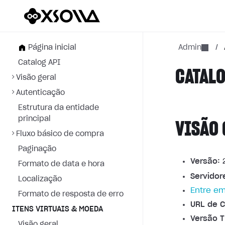
Página inicial
Admin
/
Catalog API
CATALO
Visão geral
Autenticação
Estrutura da entidade
principal
VISÃO 
Fluxo básico de compra
Paginação
Versão:
2
Formato de data e hora
Servidor
Localização
Entre em
Formato de resposta de erro
URL de C
ITENS VIRTUAIS & MOEDA
Versão T
Visão geral