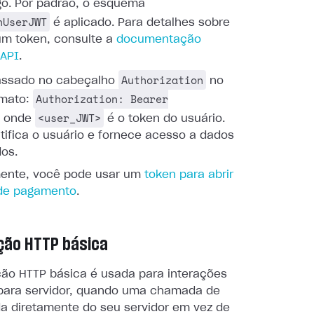
go. Por padrão, o esquema
nUserJWT
é aplicado. Para detalhes sobre
um token, consulte a
documentação
 API
.
Authorization
assado no cabeçalho
no
Authorization: Bearer
rmato:
<user_JWT>
, onde
é o token do usuário.
tifica o usuário e fornece acesso a dados
dos.
mente, você pode usar um
token para abrir
 de pagamento
.
ção HTTP básica
ção HTTP básica é usada para interações
 para servidor, quando uma chamada de
da diretamente do seu servidor em vez de