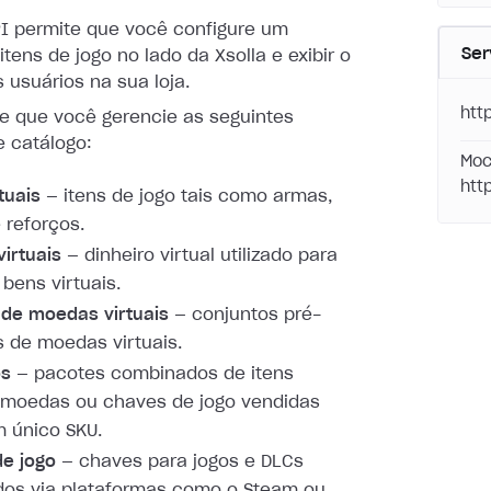
PI permite que você configure um
Ser
itens de jogo no lado da Xsolla e exibir o
 usuários na sua loja.
htt
te que você gerencie as seguintes
e catálogo:
Moc
htt
tuais
— itens de jogo tais como armas,
e reforços.
irtuais
— dinheiro virtual utilizado para
bens virtuais.
de moedas virtuais
— conjuntos pré-
s de moedas virtuais.
os
— pacotes combinados de itens
, moedas ou chaves de jogo vendidas
 único SKU.
e jogo
— chaves para jogos e DLCs
ídos via plataformas como o Steam ou