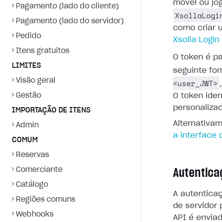
móvel ou jo
Pagamento (lado do cliente)
XsollaLogi
Pagamento (lado do servidor)
como criar 
Pedido
Xsolla Login
Itens gratuitos
O token é p
LIMITES
seguinte fo
Visão geral
<user_JWT>
Gestão
O token iden
personaliza
IMPORTAÇÃO DE ITENS
Alternativa
Admin
a interface
COMUM
Reservas
Comerciante
Autentica
Catálogo
A autentica
Regiões comuns
de servidor
Webhooks
API é envia