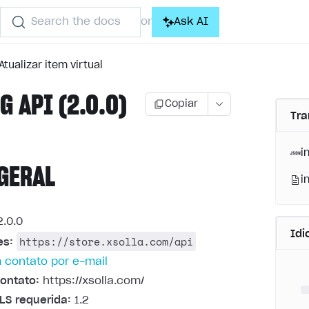
Search the docs
Ask AI
or
Atualizar item virtual
G API (2.0.0)
Copiar
Tra
i
GERAL
i
.0.0
Id
https://store.xsolla.com/api
es:
 contato por e-mail
ontato:
https://xsolla.com/
LS requerida:
1.2