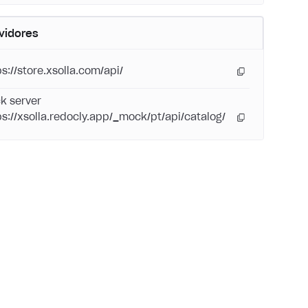
vidores
ps://store.xsolla.com/api/
k server
ps://xsolla.redocly.app/_mock/pt/api/catalog/