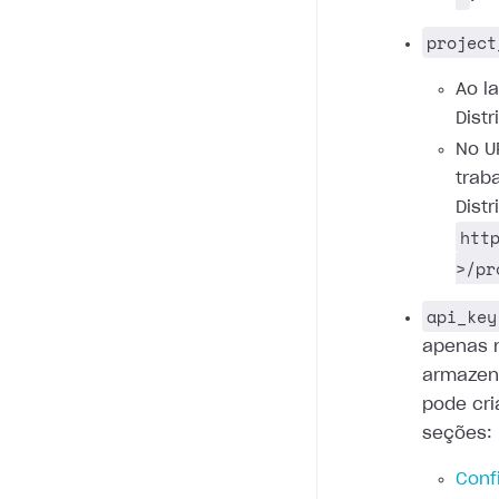
project
Ao l
Distr
No U
trab
Dist
htt
>/pr
api_key
apenas 
armazen
pode cri
seções:
Conf