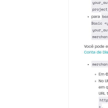
your_au
project
ba
para
Basic <
your_au
merchan
Você pode e
Conta de Dis
merchan
Em
C
No U
em q
URL 
htt
>
.