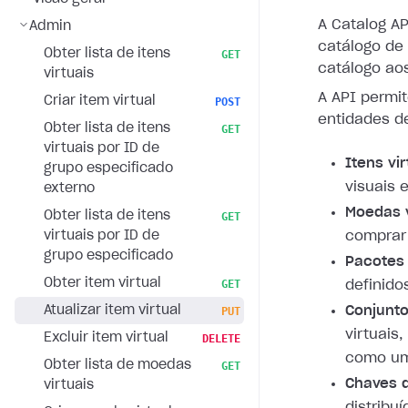
A Catalog A
Admin
catálogo de 
Obter lista de itens
GET
catálogo aos
virtuais
A API permi
Criar item virtual
POST
entidades d
Obter lista de itens
GET
virtuais por ID de
Itens vir
grupo especificado
visuais 
externo
Moedas v
Obter lista de itens
GET
virtuais por ID de
comprar 
grupo especificado
Pacotes 
Obter item virtual
GET
definido
Atualizar item virtual
Conjunt
PUT
virtuais
Excluir item virtual
DELETE
como um
Obter lista de moedas
GET
Chaves d
virtuais
distribu