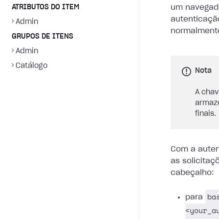
ATRIBUTOS DO ITEM
um navegado
autenticaç
Admin
normalmente 
GRUPOS DE ITENS
Admin
Catálogo
Nota
A chav
armaze
finais.
Com a auten
as solicitaç
cabeçalho:
ba
para
<your_a