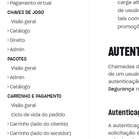
carga al
Pagamento virtual
de usuár
CHAVES DE JOGO
tais com
Visão geral
promoçõ
Catálogo
Direito
AUTEN
Admin
PACOTES
Chamadas d
Visão geral
de um usuár
Admin
autenticação
Catálogo
Segurança
n
CARRINHO E PAGAMENTO
Visão geral
Autentica
Ciclo de vida do pedido
Carrinho (lado do cliente)
A autentica
solicitação 
Carrinho (lado do servidor)