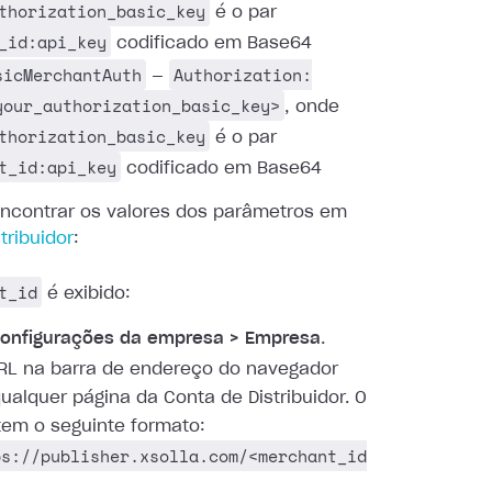
thorization_basic_key
é o par
_id:api_key
codificado em Base64
sicMerchantAuth
Authorization:
—
your_authorization_basic_key>
, onde
thorization_basic_key
é o par
t_id:api_key
codificado em Base64
ncontrar os valores dos parâmetros em
tribuidor
:
t_id
é exibido:
onfigurações da empresa > Empresa
.
RL na barra de endereço do navegador
ualquer página da Conta de Distribuidor. O
tem o seguinte formato:
ps://publisher.xsolla.com/<merchant_id