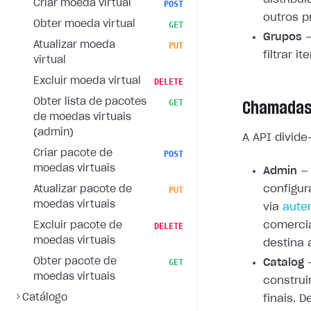
Criar moeda virtual
POST
outros p
Obter moeda virtual
GET
Grupos
—
Atualizar moeda
PUT
filtrar i
virtual
Excluir moeda virtual
DELETE
Obter lista de pacotes
GET
Chamadas
de moedas virtuais
(admin)
A API divide
Criar pacote de
POST
moedas virtuais
Admin
— 
configur
Atualizar pacote de
PUT
moedas virtuais
via
aute
comercia
Excluir pacote de
DELETE
moedas virtuais
destina 
Obter pacote de
GET
Catalog
—
moedas virtuais
construi
Catálogo
finais. 