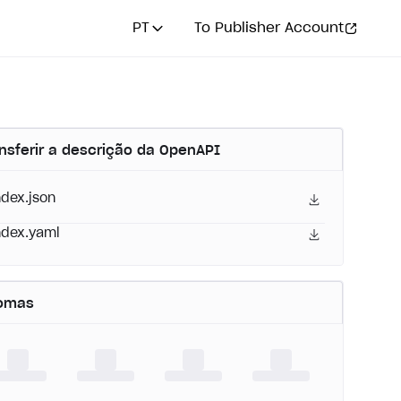
PT
To Publisher Account
nsferir a descrição da OpenAPI
ndex.json
ndex.yaml
iomas