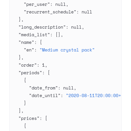
    "per_user"
: 
null
,
    "recurrent_schedule"
: 
null
  },
  "long_description"
: 
null
,
  "media_list"
: [],
  "name"
: {
    "en"
: 
"Medium crystal pack"
  },
  "order"
: 
1
,
  "periods"
: [
    {
      "date_from"
: 
null
,
      "date_until"
: 
"2020-08-11T20:00:00+03:
    }
  ],
  "prices"
: [
    {