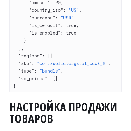
      "amount"
: 
20
,
      "country_iso"
: 
"US"
,
      "currency"
: 
"USD"
,
      "is_default"
: 
true
,
      "is_enabled"
: 
true
    }
  ],
  "regions"
: [],
  "sku"
: 
"com.xsolla.crystal_pack_2"
,
  "type"
: 
"bundle"
,
  "vc_prices"
: []
}
НАСТРОЙКА ПРОДАЖИ
ТОВАРОВ