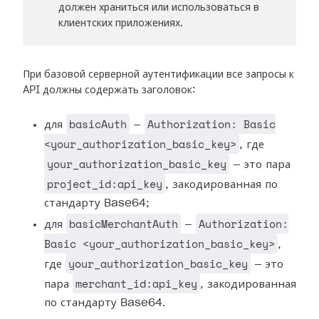
должен храниться или использоваться в
клиентских приложениях.
При базовой серверной аутентификации все запросы к
API должны содержать заголовок:
basicAuth
Authorization: Basic
для
—
<your_authorization_basic_key>
, где
your_authorization_basic_key
— это пара
project_id:api_key
, закодированная по
стандарту Base64;
basicMerchantAuth
Authorization:
для
—
Basic <your_authorization_basic_key>
,
your_authorization_basic_key
где
— это
merchant_id:api_key
пара
, закодированная
по стандарту Base64.