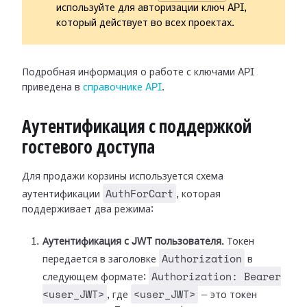
используйте для авторизации ключ API,
который действует во всех проектах.
Подробная информация о работе с ключами API
приведена в
справочнике API
.
Аутентификация с поддержкой
гостевого доступа
Для продажи корзины используется схема
AuthForCart
аутентификации
, которая
поддерживает два режима:
Аутентификация с JWT пользователя.
Токен
Authorization
передается в заголовке
в
Authorization: Bearer
следующем формате:
<user_JWT>
<user_JWT>
, где
— это токен