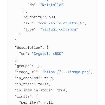
        "de"
: 
"Kristalle"
      },
      "quantity"
: 
500
,
      "sku"
: 
"com.xsolla.crystal_2"
,
      "type"
: 
"virtual_currency"
    }
  ],
  "description"
: {
    "en"
: 
"Crystals x500"
  },
  "groups"
: [],
  "image_url"
: 
"https://.../image.png"
,
  "is_enabled"
: 
true
,
  "is_free"
: 
false
,
  "is_show_in_store"
: 
true
,
  "limits"
: {
    "per_item"
: 
null
,