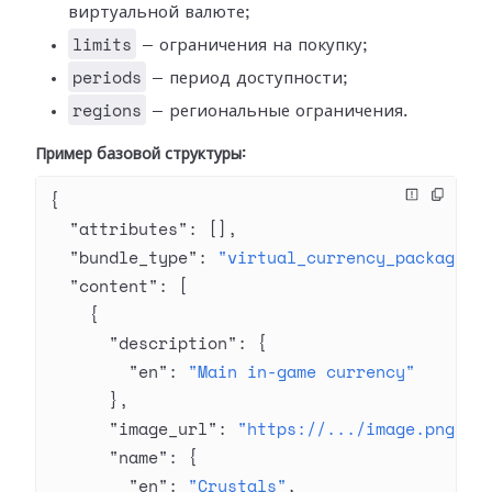
виртуальной валюте;
limits
— ограничения на покупку;
periods
— период доступности;
regions
— региональные ограничения.
Пример базовой структуры:
{
  "attributes"
: [],
  "bundle_type"
: 
"virtual_currency_package"
,
  "content"
: [
    {
      "description"
: {
        "en"
: 
"Main in-game currency"
      },
      "image_url"
: 
"https://.../image.png"
,
      "name"
: {
        "en"
: 
"Crystals"
,