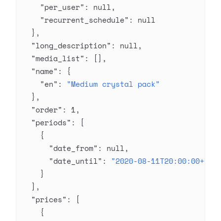
    "per_user"
: 
null
,
    "recurrent_schedule"
: 
null
  },
  "long_description"
: 
null
,
  "media_list"
: [],
  "name"
: {
    "en"
: 
"Medium crystal pack"
  },
  "order"
: 
1
,
  "periods"
: [
    {
      "date_from"
: 
null
,
      "date_until"
: 
"2020-08-11T20:00:00+03:
    }
  ],
  "prices"
: [
    {