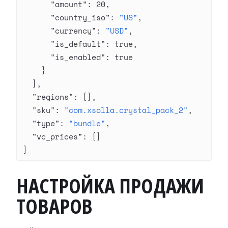
      "amount"
: 
20
,
      "country_iso"
: 
"US"
,
      "currency"
: 
"USD"
,
      "is_default"
: 
true
,
      "is_enabled"
: 
true
    }
  ],
  "regions"
: [],
  "sku"
: 
"com.xsolla.crystal_pack_2"
,
  "type"
: 
"bundle"
,
  "vc_prices"
: []
}
НАСТРОЙКА ПРОДАЖИ
ТОВАРОВ