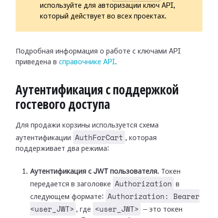
используйте для авторизации ключ API,
который действует во всех проектах.
Подробная информация о работе с ключами API
приведена в
справочнике API
.
Аутентификация с поддержкой
гостевого доступа
Для продажи корзины используется схема
AuthForCart
аутентификации
, которая
поддерживает два режима:
Аутентификация с JWT пользователя.
Токен
Authorization
передается в заголовке
в
Authorization: Bearer
следующем формате:
<user_JWT>
<user_JWT>
, где
— это токен