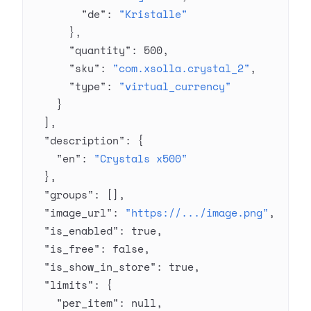
        "de"
: 
"Kristalle"
      },
      "quantity"
: 
500
,
      "sku"
: 
"com.xsolla.crystal_2"
,
      "type"
: 
"virtual_currency"
    }
  ],
  "description"
: {
    "en"
: 
"Crystals x500"
  },
  "groups"
: [],
  "image_url"
: 
"https://.../image.png"
,
  "is_enabled"
: 
true
,
  "is_free"
: 
false
,
  "is_show_in_store"
: 
true
,
  "limits"
: {
    "per_item"
: 
null
,