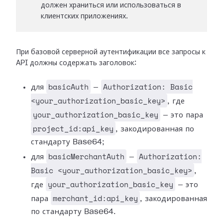
должен храниться или использоваться в
клиентских приложениях.
При базовой серверной аутентификации все запросы к
API должны содержать заголовок:
basicAuth
Authorization: Basic
для
—
<your_authorization_basic_key>
, где
your_authorization_basic_key
— это пара
project_id:api_key
, закодированная по
стандарту Base64;
basicMerchantAuth
Authorization:
для
—
Basic <your_authorization_basic_key>
,
your_authorization_basic_key
где
— это
merchant_id:api_key
пара
, закодированная
по стандарту Base64.