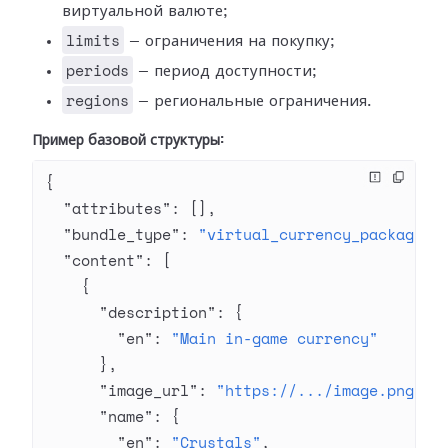
виртуальной валюте;
limits
— ограничения на покупку;
periods
— период доступности;
regions
— региональные ограничения.
Пример базовой структуры:
{
  "attributes"
: [],
  "bundle_type"
: 
"virtual_currency_package"
,
  "content"
: [
    {
      "description"
: {
        "en"
: 
"Main in-game currency"
      },
      "image_url"
: 
"https://.../image.png"
,
      "name"
: {
        "en"
: 
"Crystals"
,