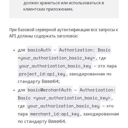
должен храниться или использоваться в
клиентских приложениях.
При базовой серверной аутентификации все запросы к
API должны содержать заголовок:
basicAuth
Authorization: Basic
для
—
<your_authorization_basic_key>
, где
your_authorization_basic_key
— это пара
project_id:api_key
, закодированная по
стандарту Base64;
basicMerchantAuth
Authorization:
для
—
Basic <your_authorization_basic_key>
,
your_authorization_basic_key
где
— это
merchant_id:api_key
пара
, закодированная
по стандарту Base64.