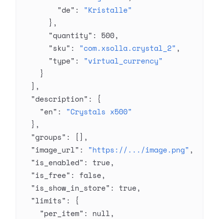
        "de"
: 
"Kristalle"
      },
      "quantity"
: 
500
,
      "sku"
: 
"com.xsolla.crystal_2"
,
      "type"
: 
"virtual_currency"
    }
  ],
  "description"
: {
    "en"
: 
"Crystals x500"
  },
  "groups"
: [],
  "image_url"
: 
"https://.../image.png"
,
  "is_enabled"
: 
true
,
  "is_free"
: 
false
,
  "is_show_in_store"
: 
true
,
  "limits"
: {
    "per_item"
: 
null
,