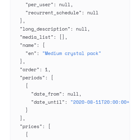
    "per_user"
: 
null
,
    "recurrent_schedule"
: 
null
  },
  "long_description"
: 
null
,
  "media_list"
: [],
  "name"
: {
    "en"
: 
"Medium crystal pack"
  },
  "order"
: 
1
,
  "periods"
: [
    {
      "date_from"
: 
null
,
      "date_until"
: 
"2020-08-11T20:00:00+03:
    }
  ],
  "prices"
: [
    {