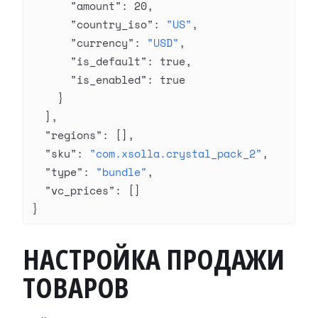
      "amount"
: 
20
,
      "country_iso"
: 
"US"
,
      "currency"
: 
"USD"
,
      "is_default"
: 
true
,
      "is_enabled"
: 
true
    }
  ],
  "regions"
: [],
  "sku"
: 
"com.xsolla.crystal_pack_2"
,
  "type"
: 
"bundle"
,
  "vc_prices"
: []
}
НАСТРОЙКА ПРОДАЖИ
ТОВАРОВ