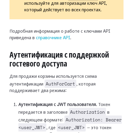
используйте для авторизации ключ API,
который действует во всех проектах.
Подробная информация о работе с ключами API
приведена в
справочнике API
.
Аутентификация с поддержкой
гостевого доступа
Для продажи корзины используется схема
AuthForCart
аутентификации
, которая
поддерживает два режима:
Аутентификация с JWT пользователя.
Токен
Authorization
передается в заголовке
в
Authorization: Bearer
следующем формате:
<user_JWT>
<user_JWT>
, где
— это токен