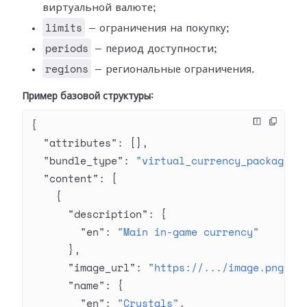
виртуальной валюте;
limits
— ограничения на покупку;
periods
— период доступности;
regions
— региональные ограничения.
Пример базовой структуры:
{
  "attributes"
: [],
  "bundle_type"
: 
"virtual_currency_package"
,
  "content"
: [
    {
      "description"
: {
        "en"
: 
"Main in-game currency"
      },
      "image_url"
: 
"https://.../image.png"
,
      "name"
: {
        "en"
: 
"Crystals"
,