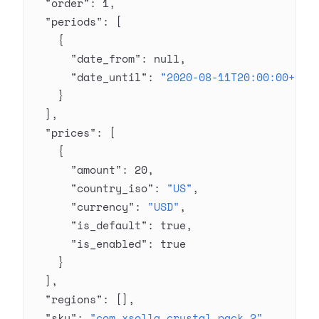
  "order"
: 
1
,
  "periods"
: [
    {
      "date_from"
: 
null
,
      "date_until"
: 
"2020-08-11T20:00:00+03:
    }
  ],
  "prices"
: [
    {
      "amount"
: 
20
,
      "country_iso"
: 
"US"
,
      "currency"
: 
"USD"
,
      "is_default"
: 
true
,
      "is_enabled"
: 
true
    }
  ],
  "regions"
: [],
  "sku"
: 
"com.xsolla.crystal_pack_2"
,