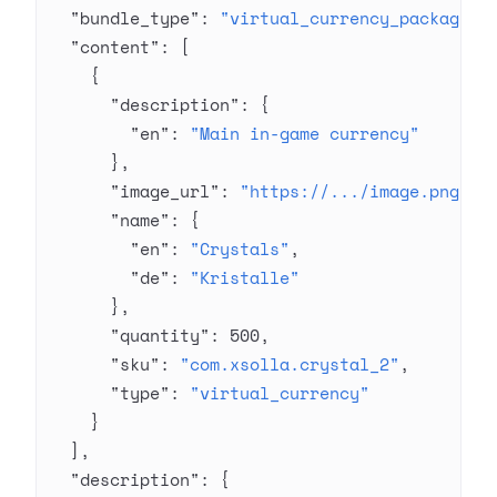
  "bundle_type"
: 
"virtual_currency_package"
,
  "content"
: [
    {
      "description"
: {
        "en"
: 
"Main in-game currency"
      },
      "image_url"
: 
"https://.../image.png"
,
      "name"
: {
        "en"
: 
"Crystals"
,
        "de"
: 
"Kristalle"
      },
      "quantity"
: 
500
,
      "sku"
: 
"com.xsolla.crystal_2"
,
      "type"
: 
"virtual_currency"
    }
  ],
  "description"
: {