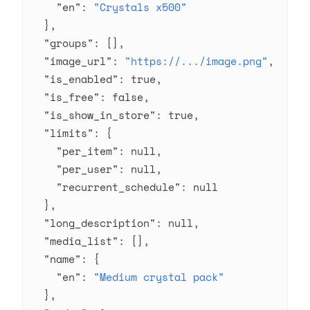
    "en"
: 
"Crystals x500"
  },
  "groups"
: [],
  "image_url"
: 
"https://.../image.png"
,
  "is_enabled"
: 
true
,
  "is_free"
: 
false
,
  "is_show_in_store"
: 
true
,
  "limits"
: {
    "per_item"
: 
null
,
    "per_user"
: 
null
,
    "recurrent_schedule"
: 
null
  },
  "long_description"
: 
null
,
  "media_list"
: [],
  "name"
: {
    "en"
: 
"Medium crystal pack"
  },