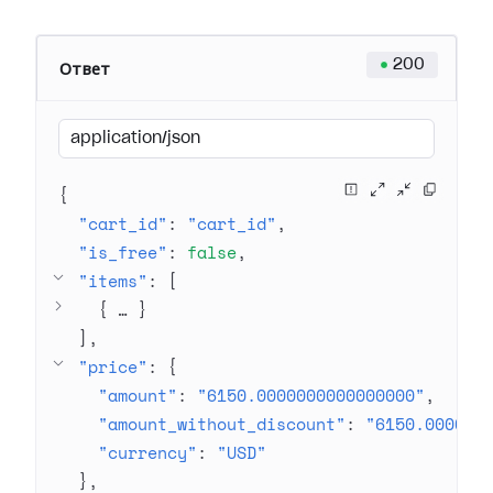
200
Ответ
application/json
{
"cart_id"
: 
"cart_id"
"is_free"
: 
false
"items"
: 
[
{
 … 
}
]
"price"
: 
{
"amount"
: 
"6150.0000000000000000"
"amount_without_discount"
: 
"6150.000000
"currency"
: 
"USD"
}