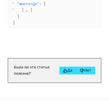
"warnings"
: 
[
{
 … 
}
]
}
Была ли эта статья
Да
Нет
полезна?