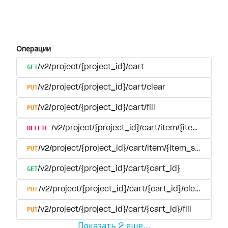
Операции
GET
/v2/project/{project_id}/cart
PUT
/v2/project/{project_id}/cart/clear
PUT
/v2/project/{project_id}/cart/fill
DELETE
/v2/project/{project_id}/cart/item/{item_sku}
PUT
/v2/project/{project_id}/cart/item/{item_sku}
GET
/v2/project/{project_id}/cart/{cart_id}
PUT
/v2/project/{project_id}/cart/{cart_id}/clear
PUT
/v2/project/{project_id}/cart/{cart_id}/fill
Показать
2
еще
...