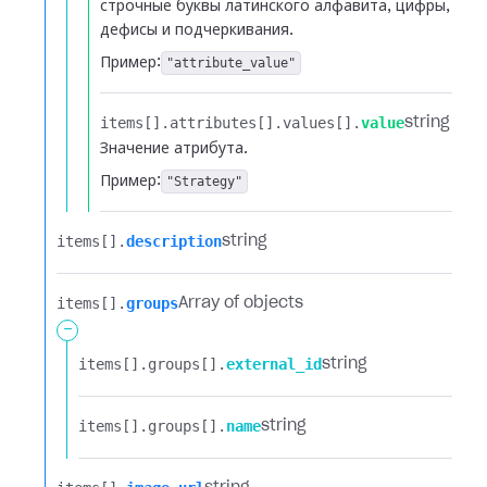
строчные буквы латинского алфавита, цифры,
дефисы и подчеркивания.
Пример:
"attribute_value"
items[].​
attributes[].​
values[].​
value
string
Значение атрибута.
Пример:
"Strategy"
items[].​
description
string
items[].​
groups
Array of objects
-
items[].​
groups[].​
external_id
string
items[].​
groups[].​
name
string