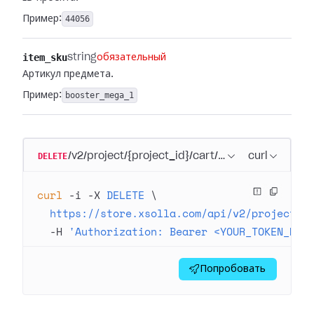
Пример:
44056
item_sku
string
обязательный
Артикул предмета.
Пример:
booster_mega_1
DELETE
/v2/project/{project_id}/cart/item/{item_sku}
curl
curl
 -i
 -X
 DELETE
 \
  https://store.xsolla.com/api/v2/project/4
  -H
 'Authorization: Bearer <YOUR_TOKEN_HER
Попробовать