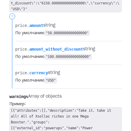
t_discount\":\"6150.0000000000000000\",\"currency\":\
"USD\"}"
-
price.​
amount
string
По умолчанию
"50.0000000000000000"
price.​
amount_without_discount
string
По умолчанию
"100.0000000000000000"
price.​
currency
string
По умолчанию
"USD"
warnings
Array of objects
Пример:
[{"attributes":[],"description":"Take it, take it
all! All of Xsollas riches in one Mega
Booster.","groups":
[{"external_id":"powerups","name":"Power