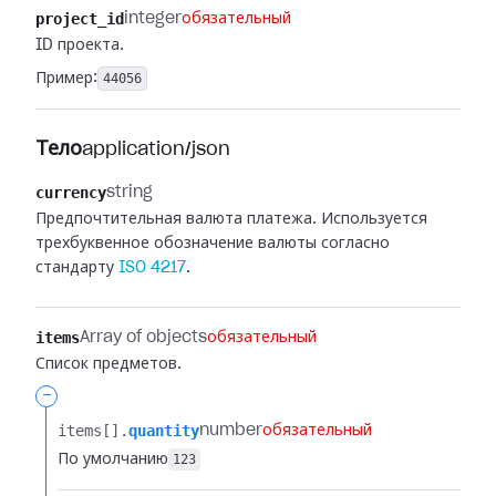
project_id
integer
обязательный
ID проекта.
Пример:
44056
Тело
application/json
currency
string
Предпочтительная валюта платежа. Используется
трехбуквенное обозначение валюты согласно
стандарту
ISO 4217
.
items
Array of objects
обязательный
Список предметов.
-
items[].​
quantity
number
обязательный
По умолчанию
123