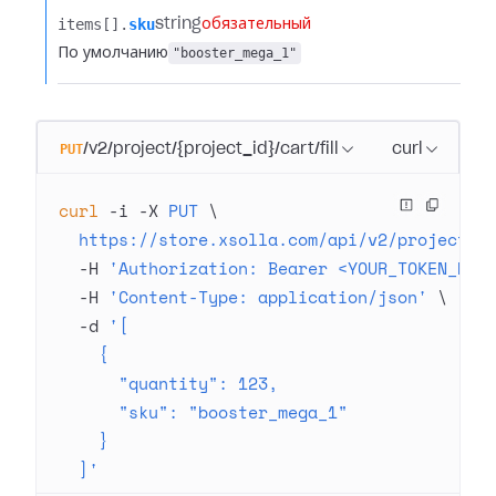
items[].​
sku
string
обязательный
По умолчанию
"booster_mega_1"
PUT
/v2/project/{project_id}/cart/fill
curl
curl
 -i
 -X
 PUT
 \
  https://store.xsolla.com/api/v2/project/4
  -H
 'Authorization: Bearer <YOUR_TOKEN_HER
  -H
 'Content-Type: application/json'
 \
  -d
 '[
    {
      "quantity": 123,
      "sku": "booster_mega_1"
    }
  ]'