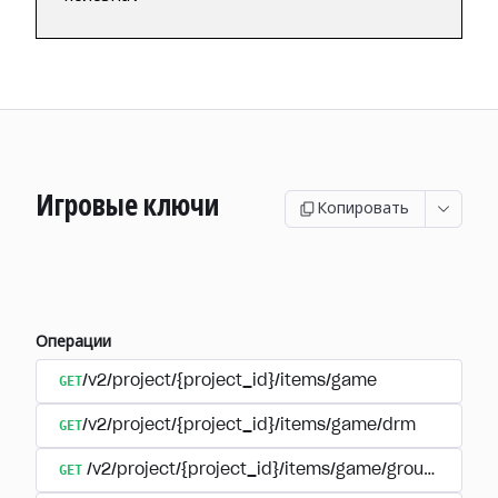
Игровые ключи
Копировать
Операции
GET
/v2/project/{project_id}/items/game
GET
/v2/project/{project_id}/items/game/drm
GET
/v2/project/{project_id}/items/game/group/{extern