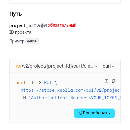
Путь
project_id
integer
обязательный
ID проекта.
Пример:
44056
PUT
/v2/project/{project_id}/cart/clear
curl
curl
 -i
 -X
 PUT
 \
  https://store.xsolla.com/api/v2/project/4
  -H
 'Authorization: Bearer <YOUR_TOKEN_HER
Попробовать