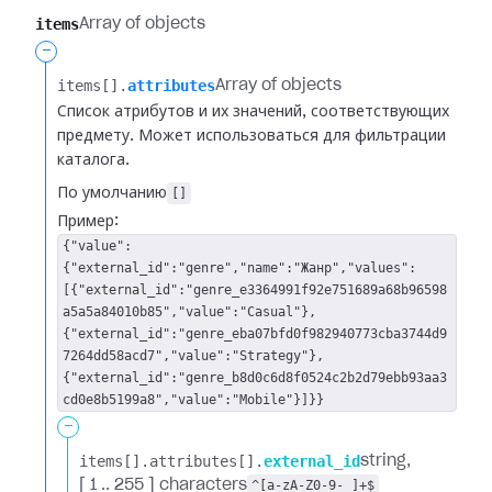
items
Array of objects
-
items[].​
attributes
Array of objects
Список атрибутов и их значений, соответствующих
предмету. Может использоваться для фильтрации
каталога.
По умолчанию
[]
Пример:
{"value":
{"external_id":"genre","name":"Жанр","values":
[{"external_id":"genre_e3364991f92e751689a68b96598
a5a5a84010b85","value":"Casual"},
{"external_id":"genre_eba07bfd0f982940773cba3744d9
7264dd58acd7","value":"Strategy"},
{"external_id":"genre_b8d0c6d8f0524c2b2d79ebb93aa3
cd0e8b5199a8","value":"Mobile"}]}}
-
items[].​
attributes[].​
external_id
string
[ 1 .. 255 ] characters
^[a-zA-Z0-9-_]+$