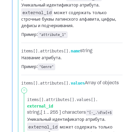
Уникальный идентификатор атрибута.
external_id
может содержать только
строчные буквы латинского алфавита, цифры,
дефисы и подчеркивания.
Пример:
"attribute_1"
items[].​
attributes[].​
name
string
Название атрибута.
Пример:
"Genre"
items[].​
attributes[].​
values
Array of objects
-
items[].​
attributes[].​
values[].​
external_id
string
[ 1 .. 255 ] characters
^[-_.\d\w]+$
Уникальный идентификатор атрибута.
external_id
может содержать только