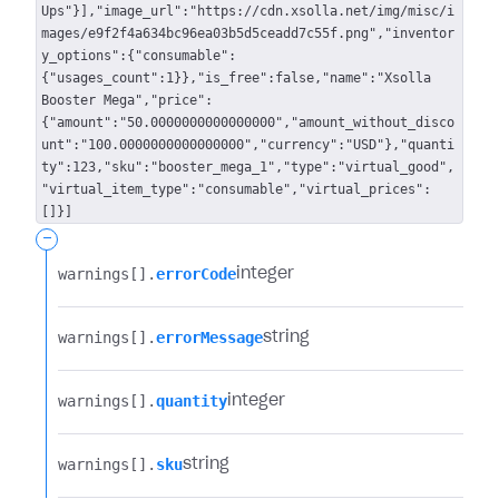
Ups"}],"image_url":"https://cdn.xsolla.net/img/misc/i
mages/e9f2f4a634bc96ea03b5d5ceadd7c55f.png","inventor
y_options":{"consumable":
{"usages_count":1}},"is_free":false,"name":"Xsolla
Booster Mega","price":
{"amount":"50.0000000000000000","amount_without_disco
unt":"100.0000000000000000","currency":"USD"},"quanti
ty":123,"sku":"booster_mega_1","type":"virtual_good",
"virtual_item_type":"consumable","virtual_prices":
[]}]
-
warnings[].​
errorCode
integer
warnings[].​
errorMessage
string
warnings[].​
quantity
integer
warnings[].​
sku
string