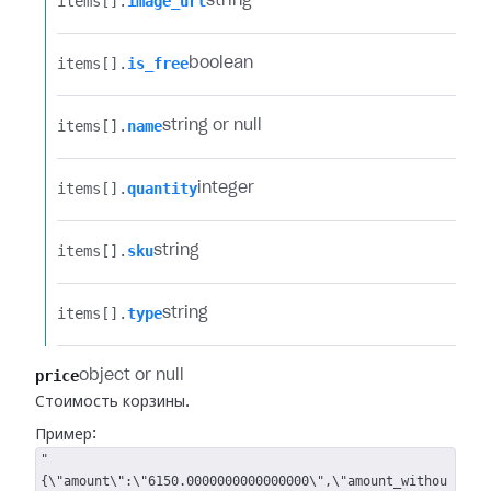
items[].​
image_url
string
items[].​
is_free
boolean
items[].​
name
string or null
items[].​
quantity
integer
items[].​
sku
string
items[].​
type
string
price
object or null
Стоимость корзины.
Пример:
"
{\"amount\":\"6150.0000000000000000\",\"amount_withou