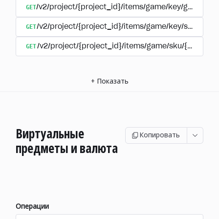
GET
/v2/project/{project_id}/items/game/key/group/{ex
GET
/v2/project/{project_id}/items/game/key/sku/{ite
GET
/v2/project/{project_id}/items/game/sku/{item_sk
+
Показать
Виртуальные
Копировать
предметы и валюта
Операции