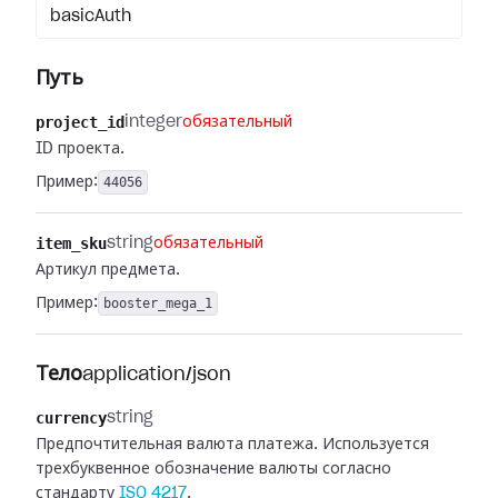
basicAuth
Путь
project_id
integer
обязательный
ID проекта.
Пример:
44056
item_sku
string
обязательный
Артикул предмета.
Пример:
booster_mega_1
Тело
application/json
currency
string
Предпочтительная валюта платежа. Используется
трехбуквенное обозначение валюты согласно
стандарту
ISO 4217
.