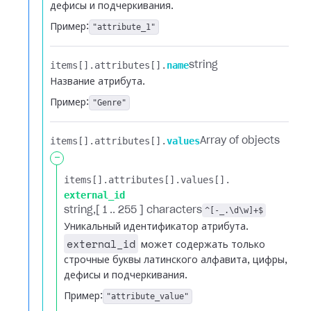
дефисы и подчеркивания.
Пример:
"attribute_1"
items[].​
attributes[].​
name
string
Название атрибута.
Пример:
"Genre"
items[].​
attributes[].​
values
Array of objects
-
items[].​
attributes[].​
values[].​
external_id
string
[ 1 .. 255 ] characters
^[-_.\d\w]+$
Уникальный идентификатор атрибута.
external_id
может содержать только
строчные буквы латинского алфавита, цифры,
дефисы и подчеркивания.
Пример:
"attribute_value"