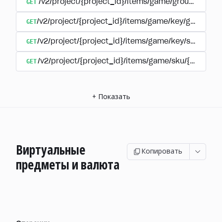
GET
/v2/project/{project_id}/items/game/group/{extern
GET
/v2/project/{project_id}/items/game/key/group/{ex
GET
/v2/project/{project_id}/items/game/key/sku/{ite
GET
/v2/project/{project_id}/items/game/sku/{item_sk
+
Показать
Виртуальные
Копировать
предметы и валюта