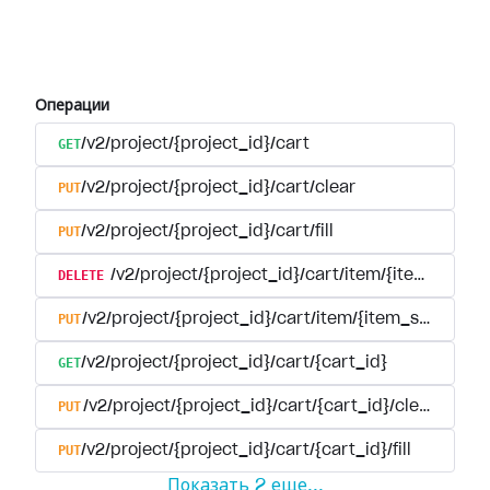
Операции
GET
/v2/project/{project_id}/cart
PUT
/v2/project/{project_id}/cart/clear
PUT
/v2/project/{project_id}/cart/fill
DELETE
/v2/project/{project_id}/cart/item/{item_sku}
PUT
/v2/project/{project_id}/cart/item/{item_sku}
GET
/v2/project/{project_id}/cart/{cart_id}
PUT
/v2/project/{project_id}/cart/{cart_id}/clear
PUT
/v2/project/{project_id}/cart/{cart_id}/fill
Показать
2
еще
...