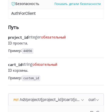
Безопасность
Показать детали безопасности
AuthForClient
Путь
project_id
integer
обязательный
ID проекта.
Пример:
44056
cart_id
string
обязательный
ID корзины.
Пример:
custom_id
PUT
/v2/project/{project_id}/cart/{cart_id}/clear
curl