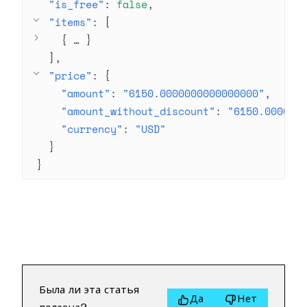
"is_free"
: 
false
"items"
: 
[
{
 … 
}
]
"price"
: 
{
"amount"
: 
"6150.0000000000000000"
"amount_without_discount"
: 
"6150.000000
"currency"
: 
"USD"
}
}
Была ли эта статья
Да
Нет