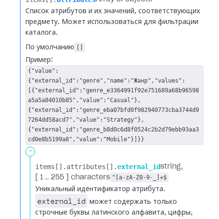
Список атрибутов и их значений, соответствующих
предмету. Может использоваться для фильтрации
каталога.
По умолчанию
[]
Пример:
{"value":
{"external_id":"genre","name":"Жанр","values":
[{"external_id":"genre_e3364991f92e751689a68b96598
a5a5a84010b85","value":"Casual"},
{"external_id":"genre_eba07bfd0f982940773cba3744d9
7264dd58acd7","value":"Strategy"},
{"external_id":"genre_b8d0c6d8f0524c2b2d79ebb93aa3
cd0e8b5199a8","value":"Mobile"}]}}
-
items[].​
attributes[].​
external_id
string
[ 1 .. 255 ] characters
^[a-zA-Z0-9-_]+$
Уникальный идентификатор атрибута.
external_id
может содержать только
строчные буквы латинского алфавита, цифры,