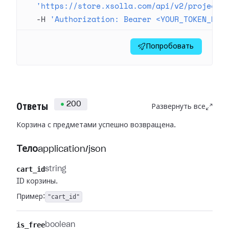
  'https://store.xsolla.com/api/v2/project/
  -H
 'Authorization: Bearer <YOUR_TOKEN_HER
Попробовать
200
Ответы
Развернуть все
Корзина с предметами успешно возвращена.
Тело
application/json
cart_id
string
ID корзины.
Пример:
"cart_id"
is_free
boolean