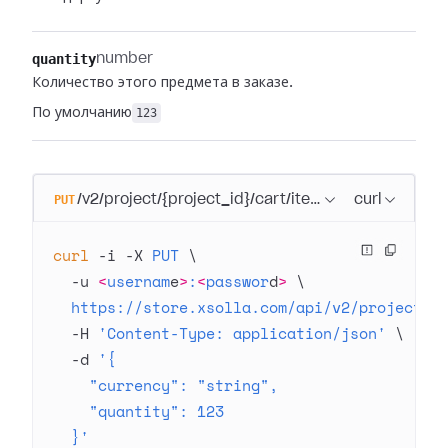
quantity
number
Количество этого предмета в заказе.
По умолчанию
123
PUT
/v2/project/{project_id}/cart/item/{item_sku}
curl
curl
 -i
 -X
 PUT
 \
  -u
 <
usernam
e
>
:
<
passwor
d
>
 \
  https://store.xsolla.com/api/v2/project/4
  -H
 'Content-Type: application/json'
 \
  -d
 '{
    "currency": "string",
    "quantity": 123
  }'