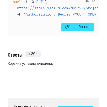
curl
 -i
 -X
 PUT
 \
  https://store.xsolla.com/api/v2/project/4
  -H
 'Authorization: Bearer <YOUR_TOKEN_HER
Попробовать
204
Ответы
Корзина успешно очищена.
Была ли эта статья