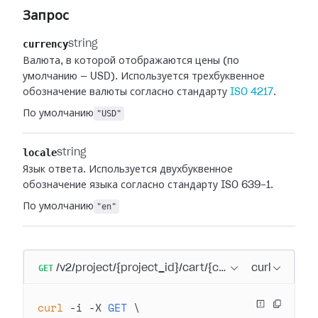
Запрос
currency
string
Валюта, в которой отображаются цены (по
умолчанию — USD). Используется трехбуквенное
обозначение валюты согласно стандарту
ISO 4217
.
По умолчанию
"USD"
locale
string
Язык ответа. Используется двухбуквенное
обозначение языка согласно стандарту ISO 639-1.
По умолчанию
"en"
GET
/v2/project/{project_id}/cart/{cart_id}
curl
curl
 -i
 -X
 GET
 \