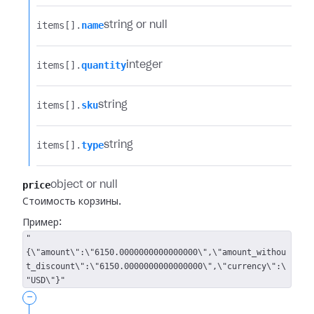
items[].​
name
string or null
items[].​
quantity
integer
items[].​
sku
string
items[].​
type
string
price
object or null
Стоимость корзины.
Пример:
"
{\"amount\":\"6150.0000000000000000\",\"amount_withou
t_discount\":\"6150.0000000000000000\",\"currency\":\
"USD\"}"
-