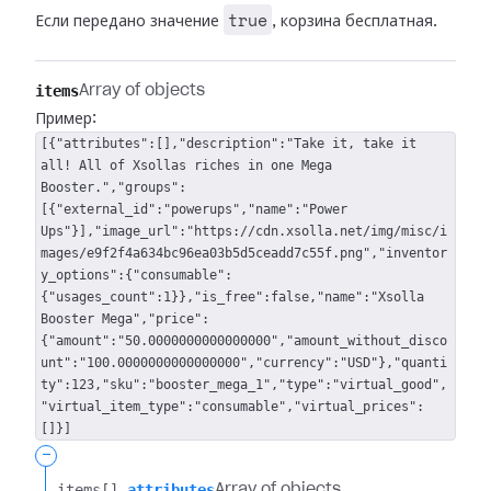
true
Если передано значение
, корзина бесплатная.
items
Array of objects
Пример:
[{"attributes":[],"description":"Take it, take it
all! All of Xsollas riches in one Mega
Booster.","groups":
[{"external_id":"powerups","name":"Power
Ups"}],"image_url":"https://cdn.xsolla.net/img/misc/i
mages/e9f2f4a634bc96ea03b5d5ceadd7c55f.png","inventor
y_options":{"consumable":
{"usages_count":1}},"is_free":false,"name":"Xsolla
Booster Mega","price":
{"amount":"50.0000000000000000","amount_without_disco
unt":"100.0000000000000000","currency":"USD"},"quanti
ty":123,"sku":"booster_mega_1","type":"virtual_good",
"virtual_item_type":"consumable","virtual_prices":
[]}]
-
items[].​
attributes
Array of objects