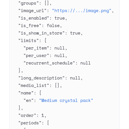
  "groups"
: [],
  "image_url"
: 
"https://.../image.png"
,
  "is_enabled"
: 
true
,
  "is_free"
: 
false
,
  "is_show_in_store"
: 
true
,
  "limits"
: {
    "per_item"
: 
null
,
    "per_user"
: 
null
,
    "recurrent_schedule"
: 
null
  },
  "long_description"
: 
null
,
  "media_list"
: [],
  "name"
: {
    "en"
: 
"Medium crystal pack"
  },
  "order"
: 
1
,
  "periods"
: [