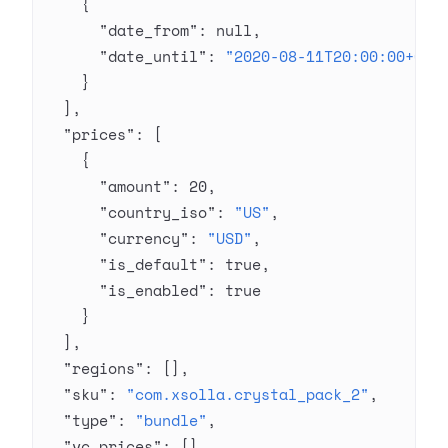
    {
      "date_from"
: 
null
,
      "date_until"
: 
"2020-08-11T20:00:00+03:
    }
  ],
  "prices"
: [
    {
      "amount"
: 
20
,
      "country_iso"
: 
"US"
,
      "currency"
: 
"USD"
,
      "is_default"
: 
true
,
      "is_enabled"
: 
true
    }
  ],
  "regions"
: [],
  "sku"
: 
"com.xsolla.crystal_pack_2"
,
  "type"
: 
"bundle"
,
  "vc_prices"
: []