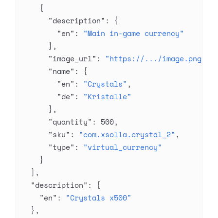
    {
      "description"
: {
        "en"
: 
"Main in-game currency"
      },
      "image_url"
: 
"https://.../image.png"
,
      "name"
: {
        "en"
: 
"Crystals"
,
        "de"
: 
"Kristalle"
      },
      "quantity"
: 
500
,
      "sku"
: 
"com.xsolla.crystal_2"
,
      "type"
: 
"virtual_currency"
    }
  ],
  "description"
: {
    "en"
: 
"Crystals x500"
  },