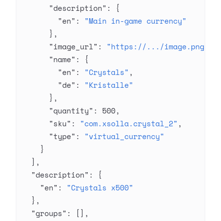
      "description"
: {
        "en"
: 
"Main in-game currency"
      },
      "image_url"
: 
"https://.../image.png"
,
      "name"
: {
        "en"
: 
"Crystals"
,
        "de"
: 
"Kristalle"
      },
      "quantity"
: 
500
,
      "sku"
: 
"com.xsolla.crystal_2"
,
      "type"
: 
"virtual_currency"
    }
  ],
  "description"
: {
    "en"
: 
"Crystals x500"
  },
  "groups"
: [],