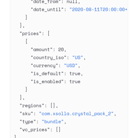
      "date_from"
: 
null
,
      "date_until"
: 
"2020-08-11T20:00:00+03:
    }
  ],
  "prices"
: [
    {
      "amount"
: 
20
,
      "country_iso"
: 
"US"
,
      "currency"
: 
"USD"
,
      "is_default"
: 
true
,
      "is_enabled"
: 
true
    }
  ],
  "regions"
: [],
  "sku"
: 
"com.xsolla.crystal_pack_2"
,
  "type"
: 
"bundle"
,
  "vc_prices"
: []
}