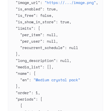
  "image_url"
: 
"https://.../image.png"
,
  "is_enabled"
: 
true
,
  "is_free"
: 
false
,
  "is_show_in_store"
: 
true
,
  "limits"
: {
    "per_item"
: 
null
,
    "per_user"
: 
null
,
    "recurrent_schedule"
: 
null
  },
  "long_description"
: 
null
,
  "media_list"
: [],
  "name"
: {
    "en"
: 
"Medium crystal pack"
  },
  "order"
: 
1
,
  "periods"
: [
    {