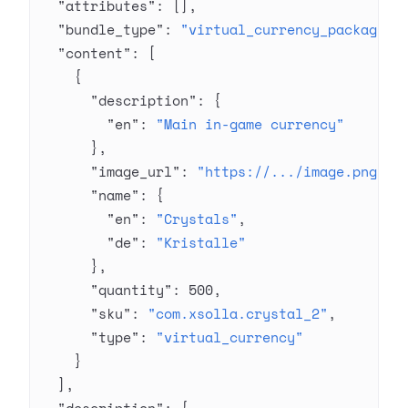
  "attributes"
: [],
  "bundle_type"
: 
"virtual_currency_package"
,
  "content"
: [
    {
      "description"
: {
        "en"
: 
"Main in-game currency"
      },
      "image_url"
: 
"https://.../image.png"
,
      "name"
: {
        "en"
: 
"Crystals"
,
        "de"
: 
"Kristalle"
      },
      "quantity"
: 
500
,
      "sku"
: 
"com.xsolla.crystal_2"
,
      "type"
: 
"virtual_currency"
    }
  ],