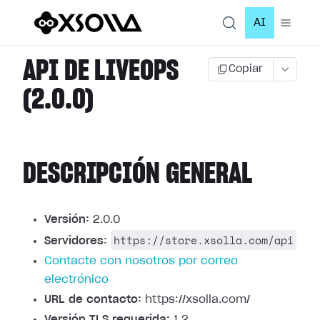
AI
API DE LIVEOPS
Copiar
(2.0.0)
DESCRIPCIÓN GENERAL
Versión:
2.0.0
https://store.xsolla.com/api
Servidores
:
Contacte con nosotros por correo
electrónico
URL de contacto:
https://xsolla.com/
Versión TLS requerida:
1.2