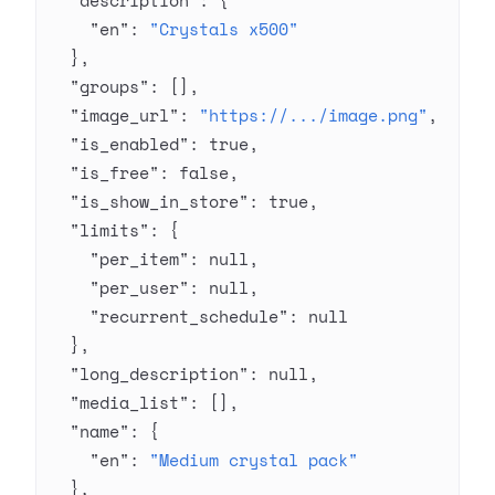
  "description"
: {
    "en"
: 
"Crystals x500"
  },
  "groups"
: [],
  "image_url"
: 
"https://.../image.png"
,
  "is_enabled"
: 
true
,
  "is_free"
: 
false
,
  "is_show_in_store"
: 
true
,
  "limits"
: {
    "per_item"
: 
null
,
    "per_user"
: 
null
,
    "recurrent_schedule"
: 
null
  },
  "long_description"
: 
null
,
  "media_list"
: [],
  "name"
: {
    "en"
: 
"Medium crystal pack"
  },