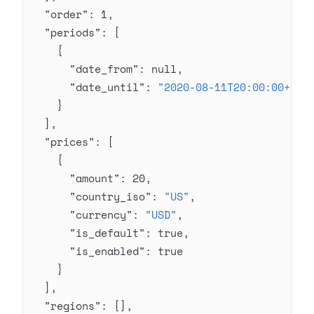
  "order"
: 
1
,
  "periods"
: [
    {
      "date_from"
: 
null
,
      "date_until"
: 
"2020-08-11T20:00:00+03:
    }
  ],
  "prices"
: [
    {
      "amount"
: 
20
,
      "country_iso"
: 
"US"
,
      "currency"
: 
"USD"
,
      "is_default"
: 
true
,
      "is_enabled"
: 
true
    }
  ],
  "regions"
: [],