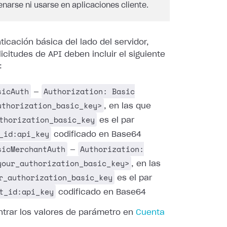
narse ni usarse en aplicaciones cliente.
ticación básica del lado del servidor,
licitudes de API deben incluir el siguiente
:
sicAuth
Authorization: Basic
—
uthorization_basic_key>
, en las que
thorization_basic_key
es el par
_id:api_key
codificado en Base64
sicMerchantAuth
Authorization:
—
your_authorization_basic_key>
, en las
r_authorization_basic_key
es el par
t_id:api_key
codificado en Base64
trar los valores de parámetro en
Cuenta