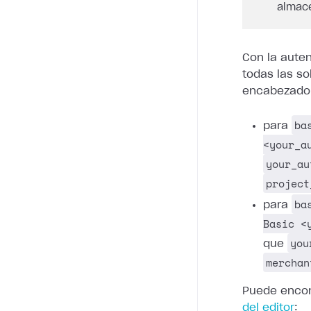
almace
Con la auten
todas las so
encabezado
ba
para
<your_a
your_au
project
ba
para
Basic <
you
que
merchan
Puede encon
del editor
: