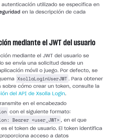
autenticación utilizado se especifica en
eguridad
en la descripción de cada
ción mediante el JWT del usuario
ación mediante el JWT del usuario se
do se envía una solicitud desde un
plicación móvil o juego. Por defecto, se
XsollaLoginUserJWT
squema
. Para obtener
s sobre cómo crear un token, consulte la
ón del API de Xsolla Login
.
 transmite en el encabezado
ion
con el siguiente formato:
ion: Bearer <user_JWT>
, en el que
es el token de usuario. El token identifica
y proporciona acceso a datos