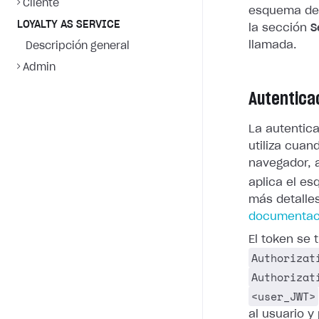
Cliente
esquema de 
LOYALTY AS SERVICE
la sección
S
llamada.
Descripción general
Admin
Autentica
La autentic
utiliza cuan
navegador, a
aplica el e
más detalle
documentaci
El token se
Authorizat
Authorizat
<user_JWT>
al usuario 