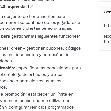
TLS requerida:
1.2
Ser
un conjunto de herramientas para
l compromiso continuo de los jugadores a
htt
romociones y ofertas personalizadas.
PI para gestionar las siguientes funciones:
Moc
htt
ones
: crear y gestionar cupones, códigos
onales, descuentos y campañas de
ciones.
ización
: especificar las condiciones para
el catálogo de artículos y aplicar
nes solo para ciertos usuarios
dos.
de promoción
: establecer un límite en
veces un usuario puede utilizar una
n y configurar reinicios programados