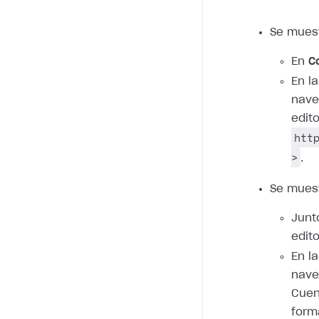
Se mues
En
C
En l
nave
edito
htt
>
.
Se mues
Junt
edito
En l
nave
Cuent
form