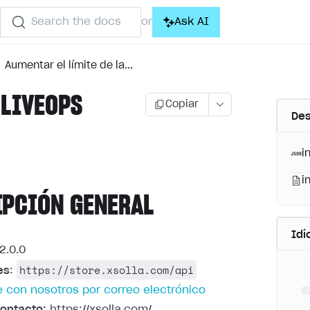
Search the docs
Ask AI
or
Aumentar el límite de la...
 LIVEOPS
Copiar
Des
)
i
i
IPCIÓN GENERAL
Id
2.0.0
https://store.xsolla.com/api
es
:
 con nosotros por correo electrónico
ontacto:
https://xsolla.com/