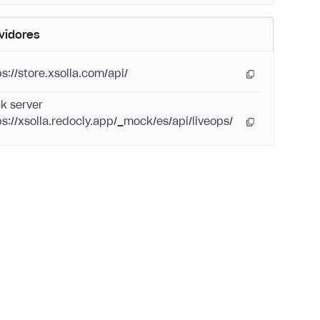
vidores
ps://store.xsolla.com/api/
k server
ps://xsolla.redocly.app/_mock/es/api/liveops/