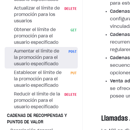
para est
Actualizar el límite de
DELETE
Cadenas
promoción para los
configu
usuarios
vinculad
Obtener el límite de
GET
Cadenas 
promoción para el
recurren
usuario especificado
regulare
Aumentar el límite de
POST
la promoción para el
Cadenas
usuario especificado
secuenci
Establecer el límite de
opciones
PUT
la promoción para el
Venta ad
usuario especificado
se ofrec
Reducir el límite de la
DELETE
posee un
promoción para el
usuario especificado
CADENAS DE RECOMPENSAS Y
Llamadas 
PUNTOS DE VALOR