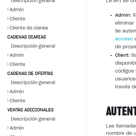
La API se di
Descripción general
Admin
Admin
: 
Cliente
eliminar
Cliente de clanes
Se auten
CADENAS DIARIAS
acceso
c
Descripción general
de proye
Client
: 
Admin
disponib
Cliente
códigos
CADENAS DE OFERTAS
usuarios
Descripción general
través d
Admin
Cliente
AUTEN
VENTAS ADICIONALES
Descripción general
Las llamada
Admin
nombre de u