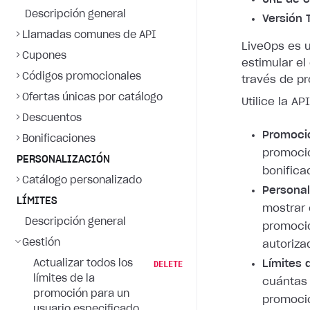
Descripción general
Versión 
Llamadas comunes de API
LiveOps es 
Cupones
estimular e
Códigos promocionales
través de p
Ofertas únicas por catálogo
Utilice la A
Descuentos
Promoci
Bonificaciones
promoci
PERSONALIZACIÓN
bonifica
Catálogo personalizado
Personal
LÍMITES
mostrar 
Descripción general
promocio
Gestión
autoriza
Actualizar todos los
Límites 
DELETE
límites de la
cuántas 
promoción para un
promoció
usuario especificado