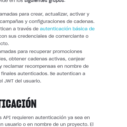
vide en los
siguientes grupos
:
llamadas para crear, actualizar, activar y
 campañas y configuraciones de cadenas.
tican a través de
autenticación básica de
on sus credenciales de comerciante o
cto.
llamadas para recuperar promociones
les, obtener cadenas activas, canjear
 y reclamar recompensas en nombre de
 finales autenticados. Se autentican a
el JWT del usuario.
TICACIÓN
s API requieren autenticación ya sea en
n usuario o en nombre de un proyecto. El