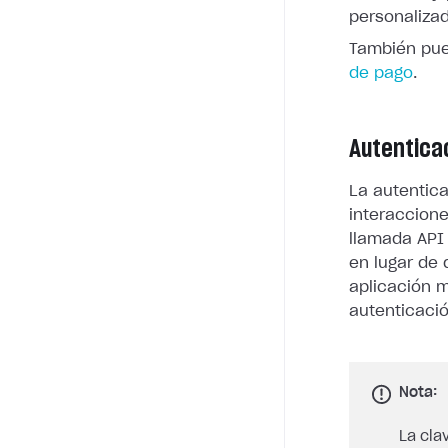
personaliza
También pue
de pago
.
Autentica
La autentica
interaccione
llamada API
en lugar de
aplicación m
autenticaci
Nota:
La cla