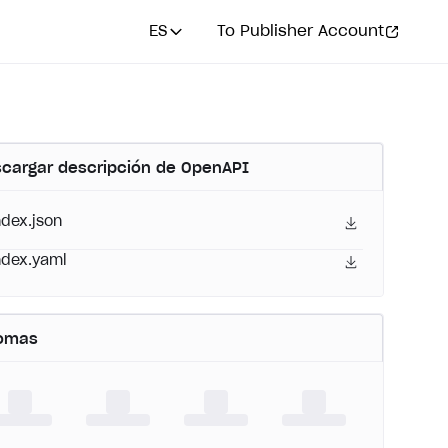
ES
To Publisher Account
cargar descripción de OpenAPI
ndex.json
ndex.yaml
iomas