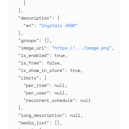
    }
  ],
  "description"
: {
    "en"
: 
"Crystals x500"
  },
  "groups"
: [],
  "image_url"
: 
"https://.../image.png"
,
  "is_enabled"
: 
true
,
  "is_free"
: 
false
,
  "is_show_in_store"
: 
true
,
  "limits"
: {
    "per_item"
: 
null
,
    "per_user"
: 
null
,
    "recurrent_schedule"
: 
null
  },
  "long_description"
: 
null
,
  "media_list"
: [],