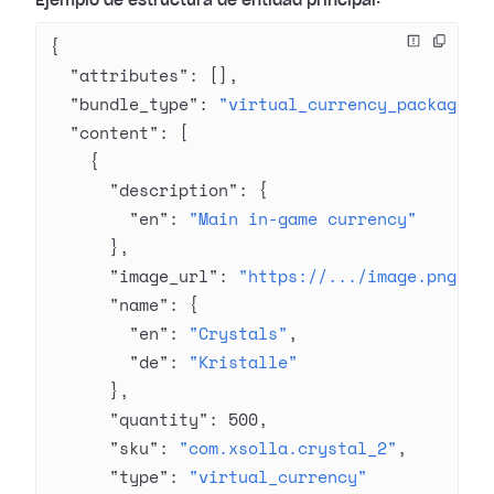
Ejemplo de estructura de entidad principal:
{
  "attributes"
: [],
  "bundle_type"
: 
"virtual_currency_package"
,
  "content"
: [
    {
      "description"
: {
        "en"
: 
"Main in-game currency"
      },
      "image_url"
: 
"https://.../image.png"
,
      "name"
: {
        "en"
: 
"Crystals"
,
        "de"
: 
"Kristalle"
      },
      "quantity"
: 
500
,
      "sku"
: 
"com.xsolla.crystal_2"
,
      "type"
: 
"virtual_currency"