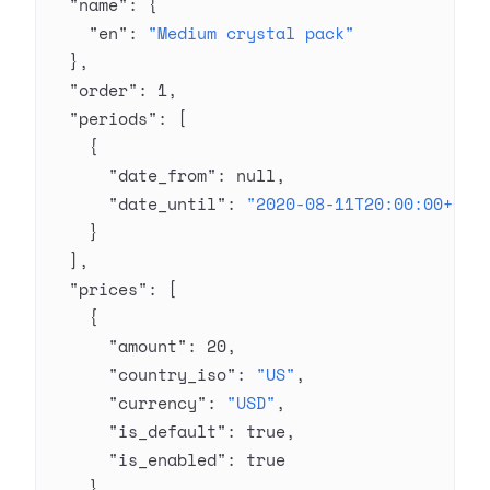
  "name"
: {
    "en"
: 
"Medium crystal pack"
  },
  "order"
: 
1
,
  "periods"
: [
    {
      "date_from"
: 
null
,
      "date_until"
: 
"2020-08-11T20:00:00+03:
    }
  ],
  "prices"
: [
    {
      "amount"
: 
20
,
      "country_iso"
: 
"US"
,
      "currency"
: 
"USD"
,
      "is_default"
: 
true
,
      "is_enabled"
: 
true
    }