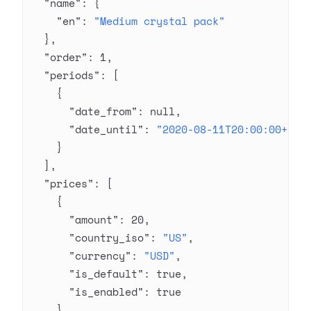
  "name"
: {
    "en"
: 
"Medium crystal pack"
  },
  "order"
: 
1
,
  "periods"
: [
    {
      "date_from"
: 
null
,
      "date_until"
: 
"2020-08-11T20:00:00+03:
    }
  ],
  "prices"
: [
    {
      "amount"
: 
20
,
      "country_iso"
: 
"US"
,
      "currency"
: 
"USD"
,
      "is_default"
: 
true
,
      "is_enabled"
: 
true
    }