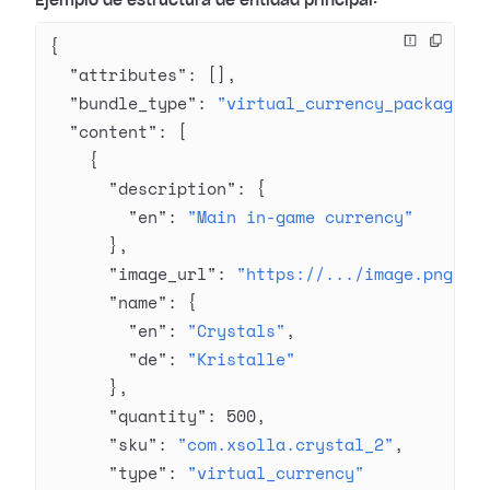
Ejemplo de estructura de entidad principal:
{
  "attributes"
: [],
  "bundle_type"
: 
"virtual_currency_package"
,
  "content"
: [
    {
      "description"
: {
        "en"
: 
"Main in-game currency"
      },
      "image_url"
: 
"https://.../image.png"
,
      "name"
: {
        "en"
: 
"Crystals"
,
        "de"
: 
"Kristalle"
      },
      "quantity"
: 
500
,
      "sku"
: 
"com.xsolla.crystal_2"
,
      "type"
: 
"virtual_currency"