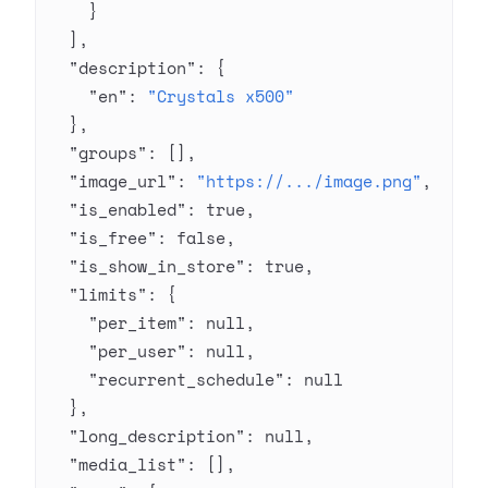
    }
  ],
  "description"
: {
    "en"
: 
"Crystals x500"
  },
  "groups"
: [],
  "image_url"
: 
"https://.../image.png"
,
  "is_enabled"
: 
true
,
  "is_free"
: 
false
,
  "is_show_in_store"
: 
true
,
  "limits"
: {
    "per_item"
: 
null
,
    "per_user"
: 
null
,
    "recurrent_schedule"
: 
null
  },
  "long_description"
: 
null
,
  "media_list"
: [],