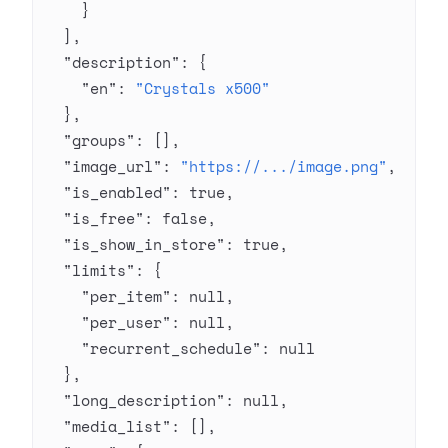
    }
  ],
  "description"
: {
    "en"
: 
"Crystals x500"
  },
  "groups"
: [],
  "image_url"
: 
"https://.../image.png"
,
  "is_enabled"
: 
true
,
  "is_free"
: 
false
,
  "is_show_in_store"
: 
true
,
  "limits"
: {
    "per_item"
: 
null
,
    "per_user"
: 
null
,
    "recurrent_schedule"
: 
null
  },
  "long_description"
: 
null
,
  "media_list"
: [],