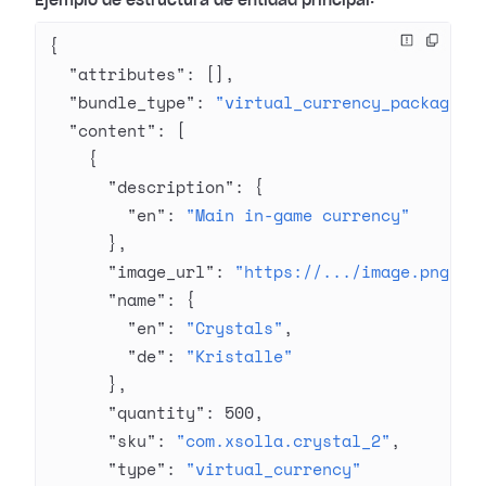
Ejemplo de estructura de entidad principal:
{
  "attributes"
: [],
  "bundle_type"
: 
"virtual_currency_package"
,
  "content"
: [
    {
      "description"
: {
        "en"
: 
"Main in-game currency"
      },
      "image_url"
: 
"https://.../image.png"
,
      "name"
: {
        "en"
: 
"Crystals"
,
        "de"
: 
"Kristalle"
      },
      "quantity"
: 
500
,
      "sku"
: 
"com.xsolla.crystal_2"
,
      "type"
: 
"virtual_currency"