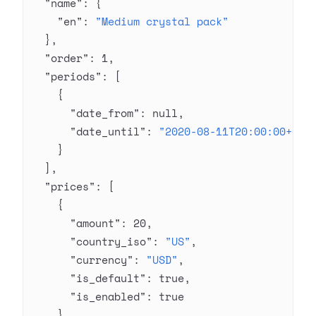
  "name"
: {
    "en"
: 
"Medium crystal pack"
  },
  "order"
: 
1
,
  "periods"
: [
    {
      "date_from"
: 
null
,
      "date_until"
: 
"2020-08-11T20:00:00+03:
    }
  ],
  "prices"
: [
    {
      "amount"
: 
20
,
      "country_iso"
: 
"US"
,
      "currency"
: 
"USD"
,
      "is_default"
: 
true
,
      "is_enabled"
: 
true
    }