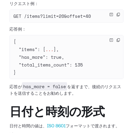
リクエスト例：
GET /items?limit=20&offset=40
応答例：
{
  "items"
: [
...
],
  "has_more"
: 
true
,
  "total_items_count"
: 
135
}
has_more = false
応答が
を返すまで、後続のリクエス
トを送信することをお勧めします。
日付と時刻の形式
日付と時間の値は、
ISO 8601
フォーマットで渡されます。