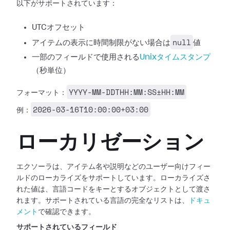
以下がサポートされています：
UTCオフセット
null
アイテムの表示に時間制限がない場合は
値
一部のフィールドで使用される
Unixタイムスタンプ
（秒単位）
YYYY-MM-DDTHH:MM:SS±HH:MM
フォーマット：
2026-03-16T10:00:00+03:00
例：
ローカリゼーション
エクソーラは、アイテム名や説明などのユーザー向けフィー
ルドのローカライズをサポートしています。ローカライズさ
れた値は、言語コードをキーとするオブジェクトとして渡さ
れます。サポートされている言語の完全なリストは、
ドキュ
メント
で確認できます。
サポートされているフィールド