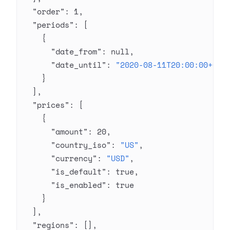
  "order"
: 
1
,
  "periods"
: [
    {
      "date_from"
: 
null
,
      "date_until"
: 
"2020-08-11T20:00:00+03:
    }
  ],
  "prices"
: [
    {
      "amount"
: 
20
,
      "country_iso"
: 
"US"
,
      "currency"
: 
"USD"
,
      "is_default"
: 
true
,
      "is_enabled"
: 
true
    }
  ],
  "regions"
: [],