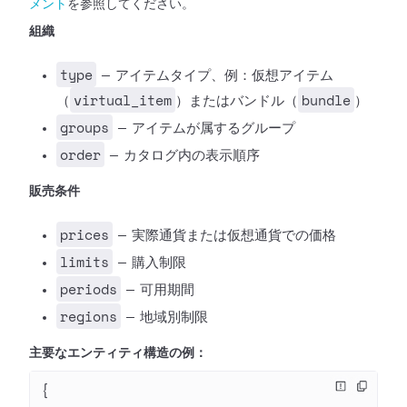
メント
を参照してください。
組織
type
— アイテムタイプ、例：仮想アイテム
virtual_item
bundle
（
）またはバンドル（
）
groups
— アイテムが属するグループ
order
— カタログ内の表示順序
販売条件
prices
— 実際通貨または仮想通貨での価格
limits
— 購入制限
periods
— 可用期間
regions
— 地域別制限
主要なエンティティ構造の例：
{