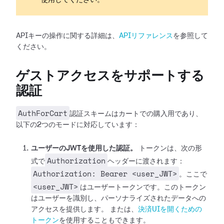
使用してください。
APIキーの操作に関する詳細は、
APIリファレンス
を参照して
ください。
ゲストアクセスをサポートする
認証
AuthForCart
認証スキームはカートでの購入用であり、
以下の2つのモードに対応しています：
ユーザーのJWTを使用した認証。
トークンは、次の形
Authorization
式で
ヘッダーに渡されます：
Authorization: Bearer <user_JWT>
。ここで
<user_JWT>
はユーザートークンです。このトークン
はユーザーを識別し、パーソナライズされたデータへの
アクセスを提供します。
または、
決済UIを開くための
トークン
を使用することもできます。