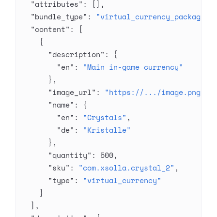
  "attributes"
: [],
  "bundle_type"
: 
"virtual_currency_package"
,
  "content"
: [
    {
      "description"
: {
        "en"
: 
"Main in-game currency"
      },
      "image_url"
: 
"https://.../image.png"
,
      "name"
: {
        "en"
: 
"Crystals"
,
        "de"
: 
"Kristalle"
      },
      "quantity"
: 
500
,
      "sku"
: 
"com.xsolla.crystal_2"
,
      "type"
: 
"virtual_currency"
    }
  ],