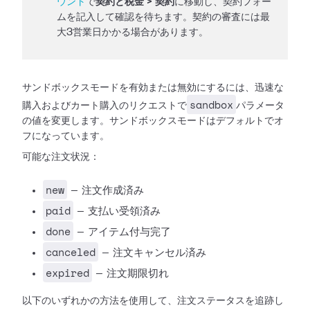
ウント
で
契約と税金 > 契約
に移動し、契約フォー
ムを記入して確認を待ちます。契約の審査には最
大3営業日かかる場合があります。
サンドボックスモードを有効または無効にするには、迅速な
sandbox
購入およびカート購入のリクエストで
パラメータ
の値を変更します。サンドボックスモードはデフォルトでオ
フになっています。
可能な注文状況：
new
— 注文作成済み
paid
— 支払い受領済み
done
— アイテム付与完了
canceled
— 注文キャンセル済み
expired
— 注文期限切れ
以下のいずれかの方法を使用して、注文ステータスを追跡し