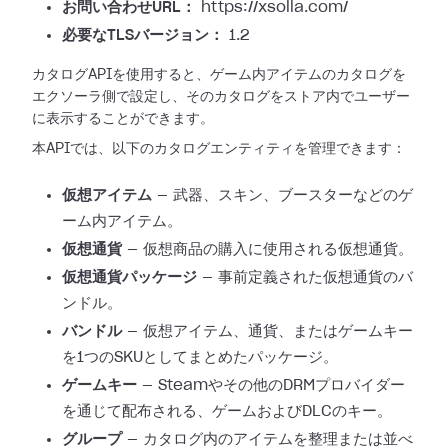
お問い合わせURL：
https://xsolla.com/
必要なTLSバージョン：
1.2
カタログAPIを使用すると、ゲーム内アイテムのカタログを
エクソーラ側で設定し、そのカタログをストア内でユーザー
に表示することができます。
本APIでは、以下のカタログエンティティを管理できます：
仮想アイテム
— 武器、スキン、ブースターなどのゲ
ーム内アイテム。
仮想通貨
— 仮想商品の購入に使用される仮想通貨。
仮想通貨パッケージ
— 事前定義された仮想通貨のバ
ンドル。
バンドル
— 仮想アイテム、通貨、またはゲームキー
を1つのSKUとしてまとめたパッケージ。
ゲームキー
— Steamやその他のDRMプロバイダー
を通じて配布される、ゲームおよびDLCのキー。
グループ
— カタログ内のアイテムを整理または並べ