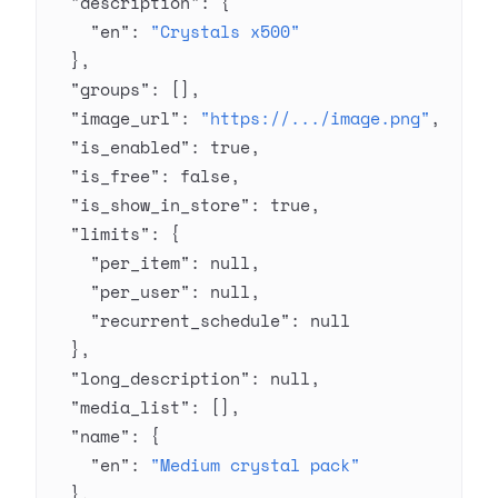
  "description"
: {
    "en"
: 
"Crystals x500"
  },
  "groups"
: [],
  "image_url"
: 
"https://.../image.png"
,
  "is_enabled"
: 
true
,
  "is_free"
: 
false
,
  "is_show_in_store"
: 
true
,
  "limits"
: {
    "per_item"
: 
null
,
    "per_user"
: 
null
,
    "recurrent_schedule"
: 
null
  },
  "long_description"
: 
null
,
  "media_list"
: [],
  "name"
: {
    "en"
: 
"Medium crystal pack"
  },