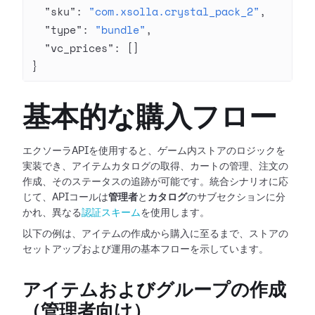
  "sku"
: 
"com.xsolla.crystal_pack_2"
,
  "type"
: 
"bundle"
,
  "vc_prices"
: []
}
基本的な購入フロー
エクソーラAPIを使用すると、ゲーム内ストアのロジックを
実装でき、アイテムカタログの取得、カートの管理、注文の
作成、そのステータスの追跡が可能です。統合シナリオに応
じて、APIコールは
管理者
と
カタログ
のサブセクションに分
かれ、異なる
認証スキーム
を使用します。
以下の例は、アイテムの作成から購入に至るまで、ストアの
セットアップおよび運用の基本フローを示しています。
アイテムおよびグループの作成
（管理者向け）