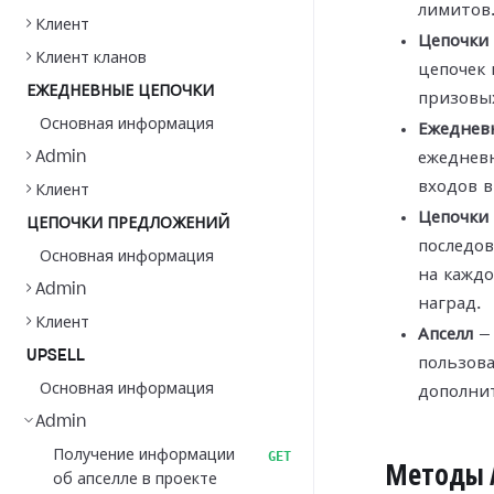
лимитов
Клиент
Цепочки 
Клиент кланов
цепочек 
ЕЖЕДНЕВНЫЕ ЦЕПОЧКИ
призовых
Основная информация
Ежеднев
Admin
ежеднев
входов в
Клиент
Цепочки
ЦЕПОЧКИ ПРЕДЛОЖЕНИЙ
последо
Основная информация
на кажд
Admin
наград.
Клиент
Апселл
— 
UPSELL
пользова
Основная информация
дополни
Admin
Получение информации
GET
Методы 
об апселле в проекте