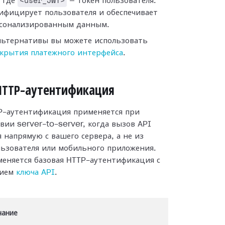
<user_JWT>
, где
— токен пользователя.
ифицирует пользователя и обеспечивает
рсонализированным данным.
альтернативы вы можете использовать
ткрытия платежного интерфейса
.
HTTP-аутентификация
P-аутентификация применяется при
вии server-to-server, когда вызов API
 напрямую с вашего сервера, а не из
льзователя или мобильного приложения.
еняется базовая HTTP-аутентификация с
нием
ключа API
.
чание