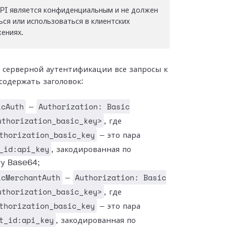
PI является конфиденциальным и не должен
ься или использоваться в клиентских
ениях.
 серверной аутентификации все запросы к
содержать заголовок:
icAuth
Authorization: Basic
—
uthorization_basic_key>
, где
thorization_basic_key
— это пара
_id:api_key
, закодированная по
ту Base64;
icMerchantAuth
Authorization: Basic
—
uthorization_basic_key>
, где
thorization_basic_key
— это пара
t_id:api_key
, закодированная по