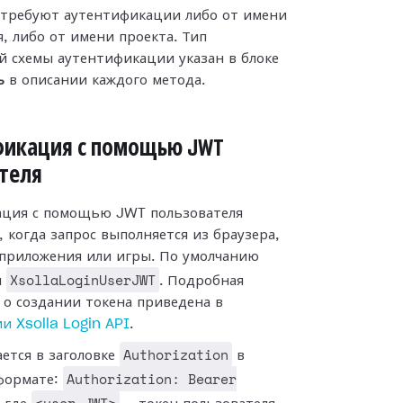
требуют аутентификации либо от имени
, либо от имени проекта. Тип
й схемы аутентификации указан в блоке
ь
в описании каждого метода.
фикация с помощью JWT
теля
ция с помощью JWT пользователя
 когда запрос выполняется из браузера,
приложения или игры. По умолчанию
XsollaLoginUserJWT
я
. Подробная
о создании токена приведена в
и Xsolla Login API
.
Authorization
ается в заголовке
в
Authorization: Bearer
формате: