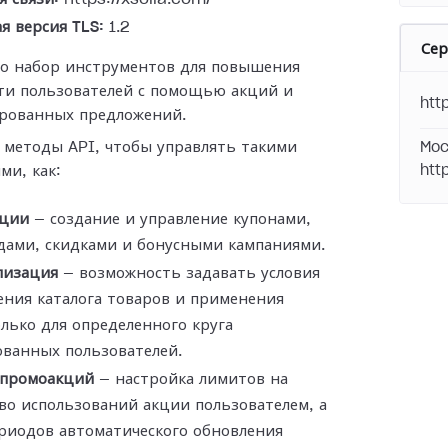
я версия TLS:
1.2
Се
то набор инструментов для повышения
ти пользователей с помощью акций и
htt
рованных предложений.
 методы API, чтобы управлять такими
Moc
ми, как:
htt
ции
— создание и управление купонами,
дами, скидками и бонусными кампаниями.
лизация
— возможность задавать условия
ния каталога товаров и применения
лько для определенного круга
ованных пользователей.
промоакций
— настройка лимитов на
во использований акции пользователем, а
риодов автоматического обновления