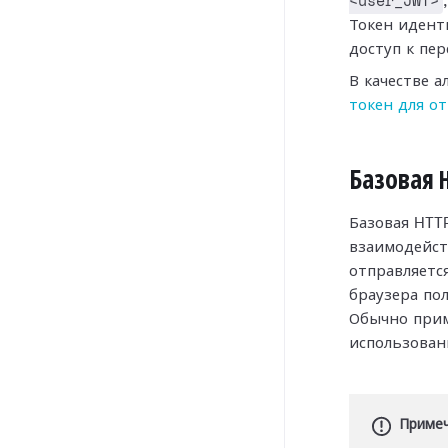
<user_JWT>
Токен идент
доступ к пе
В качестве 
токен для о
Базовая 
Базовая HTT
взаимодейст
отправляется
браузера по
Обычно прим
использова
Приме