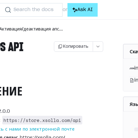
Search the docs
Ask AI
or
Активация/деактивация апс...
S API
Копировать
Ска
)
i
i
ЕНИЕ
Яз
.0.0
https://store.xsolla.com/api
:
ь с нами по электронной почте
я связи:
https://xsolla.com/