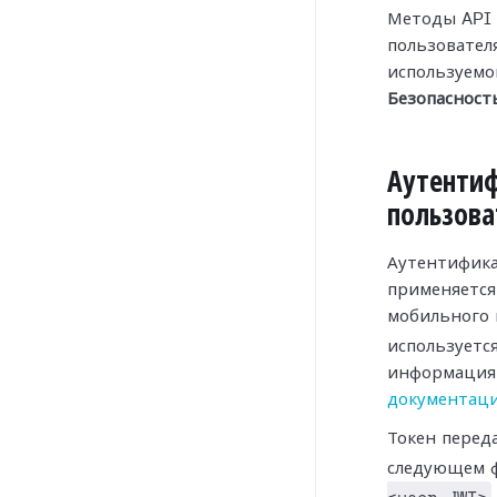
Методы API 
пользователя
используемо
Безопасност
Аутенти
пользова
Аутентифика
применяется,
мобильного 
используетс
информация 
документаци
Токен перед
следующем 