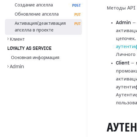
Создание апселла
POST
Методы API 
Обновление апселла
PUT
Admin
— 
Активация/деактивация
PUT
апселла в проекте
активац
цепочек.
Клиент
аутенти
LOYALTY AS SERVICE
Личного 
Основная информация
Client
— 
Admin
промоакц
активаци
аутенти
Аутенти
пользова
АУТЕ