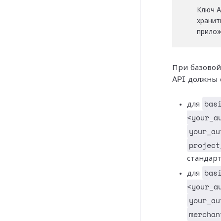
Ключ A
хранит
прилож
При базовой
API должны 
bas
для
<your_a
your_au
project
стандар
bas
для
<your_a
your_au
merchan