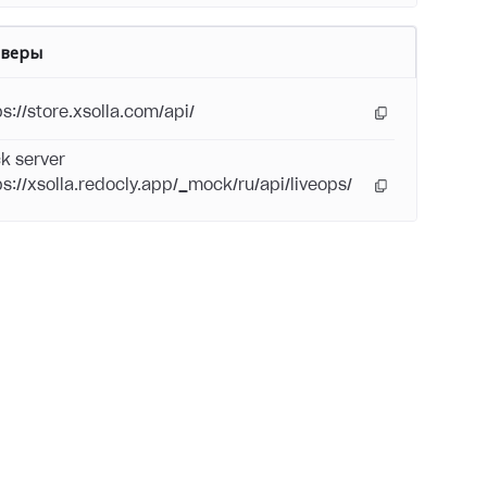
рверы
ps://store.xsolla.com/api/
k server
ps://xsolla.redocly.app/_mock/ru/api/liveops/