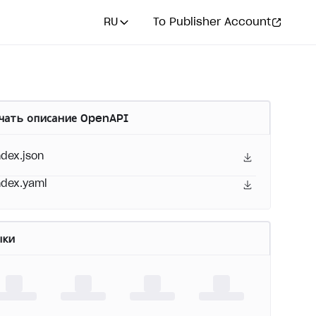
RU
To Publisher Account
чать описание OpenAPI
ndex.json
ndex.yaml
ыки