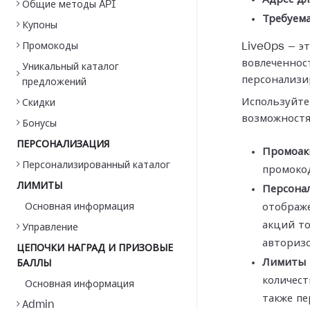
Общие методы API
Требуема
Купоны
Промокоды
LiveOps — э
вовлеченнос
Уникальный каталог
персонализи
предложений
Используйте
Скидки
возможностя
Бонусы
ПЕРСОНАЛИЗАЦИЯ
Промоак
Персонализированный каталог
промоко
ЛИМИТЫ
Персона
Основная информация
отображе
акций то
Управление
авториз
ЦЕПОЧКИ НАГРАД И ПРИЗОВЫЕ
Лимиты 
БАЛЛЫ
количест
Основная информация
также пе
Admin