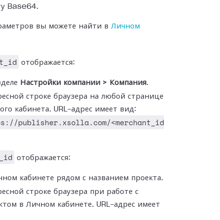
ту Base64.
раметров вы можете найти в
Личном
t_id
отображается:
зделе
Настройки компании > Компания
.
ресной строке браузера на любой странице
ого кабинета. URL-адрес имеет вид:
ps://publisher.xsolla.com/<merchant_id
_id
отображается:
чном кабинете рядом с названием проекта.
ресной строке браузера при работе с
ктом в Личном кабинете. URL-адрес имеет