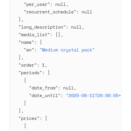
    "per_user"
: 
null
,
    "recurrent_schedule"
: 
null
  },
  "long_description"
: 
null
,
  "media_list"
: [],
  "name"
: {
    "en"
: 
"Medium crystal pack"
  },
  "order"
: 
1
,
  "periods"
: [
    {
      "date_from"
: 
null
,
      "date_until"
: 
"2020-08-11T20:00:00+03:
    }
  ],
  "prices"
: [
    {