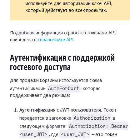
используйте для авторизации ключ API,
который действует во всех проектах.
Подробная информация о работе с ключами API
приведена в
справочнике API
.
Аутентификация с поддержкой
гостевого доступа
Для продажи корзины используется схема
AuthForCart
аутентификации
, которая
поддерживает два режима:
Аутентификация с JWT пользователя.
Токен
Authorization
передается в заголовке
в
Authorization: Bearer
следующем формате:
<user_JWT>
<user_JWT>
, где
— это токен