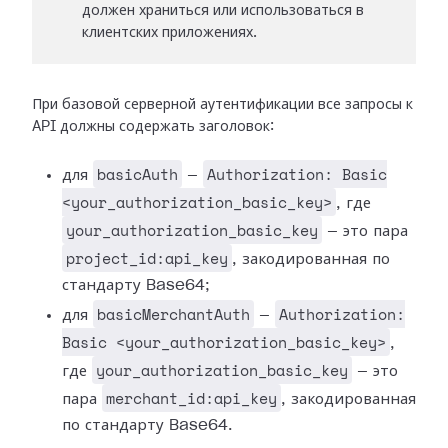
должен храниться или использоваться в
клиентских приложениях.
При базовой серверной аутентификации все запросы к
API должны содержать заголовок:
basicAuth
Authorization: Basic
для
—
<your_authorization_basic_key>
, где
your_authorization_basic_key
— это пара
project_id:api_key
, закодированная по
стандарту Base64;
basicMerchantAuth
Authorization:
для
—
Basic <your_authorization_basic_key>
,
your_authorization_basic_key
где
— это
merchant_id:api_key
пара
, закодированная
по стандарту Base64.