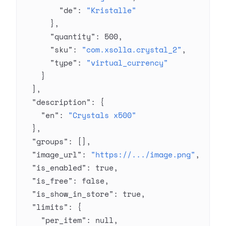
        "de"
: 
"Kristalle"
      },
      "quantity"
: 
500
,
      "sku"
: 
"com.xsolla.crystal_2"
,
      "type"
: 
"virtual_currency"
    }
  ],
  "description"
: {
    "en"
: 
"Crystals x500"
  },
  "groups"
: [],
  "image_url"
: 
"https://.../image.png"
,
  "is_enabled"
: 
true
,
  "is_free"
: 
false
,
  "is_show_in_store"
: 
true
,
  "limits"
: {
    "per_item"
: 
null
,