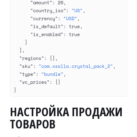
      "amount"
: 
20
,
      "country_iso"
: 
"US"
,
      "currency"
: 
"USD"
,
      "is_default"
: 
true
,
      "is_enabled"
: 
true
    }
  ],
  "regions"
: [],
  "sku"
: 
"com.xsolla.crystal_pack_2"
,
  "type"
: 
"bundle"
,
  "vc_prices"
: []
}
НАСТРОЙКА ПРОДАЖИ
ТОВАРОВ