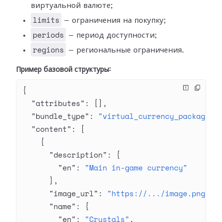
виртуальной валюте;
limits
— ограничения на покупку;
periods
— период доступности;
regions
— региональные ограничения.
Пример базовой структуры:
{
  "attributes"
: [],
  "bundle_type"
: 
"virtual_currency_package"
,
  "content"
: [
    {
      "description"
: {
        "en"
: 
"Main in-game currency"
      },
      "image_url"
: 
"https://.../image.png"
,
      "name"
: {
        "en"
: 
"Crystals"
,