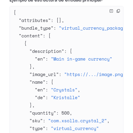
Ejemplo de estructura de entidad principal:
{
  "attributes"
: [],
  "bundle_type"
: 
"virtual_currency_package"
,
  "content"
: [
    {
      "description"
: {
        "en"
: 
"Main in-game currency"
      },
      "image_url"
: 
"https://.../image.png"
,
      "name"
: {
        "en"
: 
"Crystals"
,
        "de"
: 
"Kristalle"
      },
      "quantity"
: 
500
,
      "sku"
: 
"com.xsolla.crystal_2"
,
      "type"
: 
"virtual_currency"