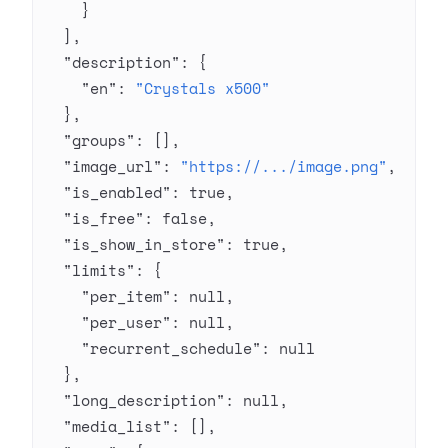
    }
  ],
  "description"
: {
    "en"
: 
"Crystals x500"
  },
  "groups"
: [],
  "image_url"
: 
"https://.../image.png"
,
  "is_enabled"
: 
true
,
  "is_free"
: 
false
,
  "is_show_in_store"
: 
true
,
  "limits"
: {
    "per_item"
: 
null
,
    "per_user"
: 
null
,
    "recurrent_schedule"
: 
null
  },
  "long_description"
: 
null
,
  "media_list"
: [],