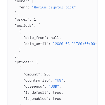
  "name"
: {
    "en"
: 
"Medium crystal pack"
  },
  "order"
: 
1
,
  "periods"
: [
    {
      "date_from"
: 
null
,
      "date_until"
: 
"2020-08-11T20:00:00+03:
    }
  ],
  "prices"
: [
    {
      "amount"
: 
20
,
      "country_iso"
: 
"US"
,
      "currency"
: 
"USD"
,
      "is_default"
: 
true
,
      "is_enabled"
: 
true
    }