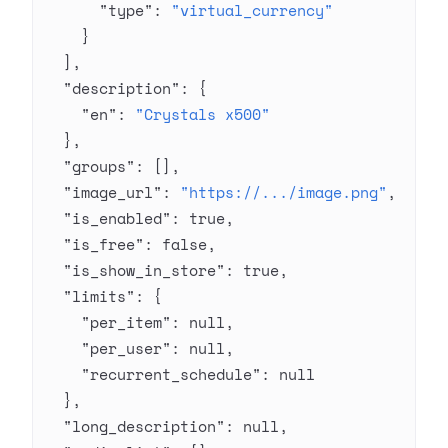
      "type"
: 
"virtual_currency"
    }
  ],
  "description"
: {
    "en"
: 
"Crystals x500"
  },
  "groups"
: [],
  "image_url"
: 
"https://.../image.png"
,
  "is_enabled"
: 
true
,
  "is_free"
: 
false
,
  "is_show_in_store"
: 
true
,
  "limits"
: {
    "per_item"
: 
null
,
    "per_user"
: 
null
,
    "recurrent_schedule"
: 
null
  },
  "long_description"
: 
null
,