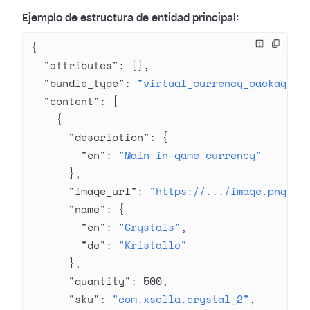
Ejemplo de estructura de entidad principal:
{
  "attributes"
: [],
  "bundle_type"
: 
"virtual_currency_package"
,
  "content"
: [
    {
      "description"
: {
        "en"
: 
"Main in-game currency"
      },
      "image_url"
: 
"https://.../image.png"
,
      "name"
: {
        "en"
: 
"Crystals"
,
        "de"
: 
"Kristalle"
      },
      "quantity"
: 
500
,
      "sku"
: 
"com.xsolla.crystal_2"
,