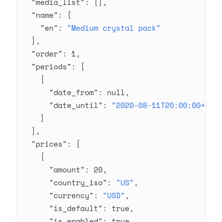
  "media_list"
: [],
  "name"
: {
    "en"
: 
"Medium crystal pack"
  },
  "order"
: 
1
,
  "periods"
: [
    {
      "date_from"
: 
null
,
      "date_until"
: 
"2020-08-11T20:00:00+03:
    }
  ],
  "prices"
: [
    {
      "amount"
: 
20
,
      "country_iso"
: 
"US"
,
      "currency"
: 
"USD"
,
      "is_default"
: 
true
,
      "is_enabled"
: 
true