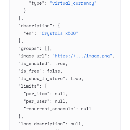
      "type"
: 
"virtual_currency"
    }
  ],
  "description"
: {
    "en"
: 
"Crystals x500"
  },
  "groups"
: [],
  "image_url"
: 
"https://.../image.png"
,
  "is_enabled"
: 
true
,
  "is_free"
: 
false
,
  "is_show_in_store"
: 
true
,
  "limits"
: {
    "per_item"
: 
null
,
    "per_user"
: 
null
,
    "recurrent_schedule"
: 
null
  },
  "long_description"
: 
null
,