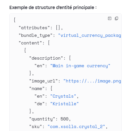
Exemple de structure d'entité principale :
{
  "attributes"
: [],
  "bundle_type"
: 
"virtual_currency_package"
,
  "content"
: [
    {
      "description"
: {
        "en"
: 
"Main in-game currency"
      },
      "image_url"
: 
"https://.../image.png"
,
      "name"
: {
        "en"
: 
"Crystals"
,
        "de"
: 
"Kristalle"
      },
      "quantity"
: 
500
,
      "sku"
: 
"com.xsolla.crystal_2"
,