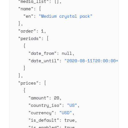
  "media_list"
: [],
  "name"
: {
    "en"
: 
"Medium crystal pack"
  },
  "order"
: 
1
,
  "periods"
: [
    {
      "date_from"
: 
null
,
      "date_until"
: 
"2020-08-11T20:00:00+03:
    }
  ],
  "prices"
: [
    {
      "amount"
: 
20
,
      "country_iso"
: 
"US"
,
      "currency"
: 
"USD"
,
      "is_default"
: 
true
,
      "is_enabled"
: 
true