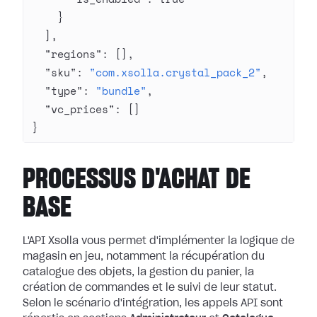
    }
  ],
  "regions"
: [],
  "sku"
: 
"com.xsolla.crystal_pack_2"
,
  "type"
: 
"bundle"
,
  "vc_prices"
: []
}
PROCESSUS D'ACHAT DE
BASE
L'API Xsolla vous permet d'implémenter la logique de
magasin en jeu, notamment la récupération du
catalogue des objets, la gestion du panier, la
création de commandes et le suivi de leur statut.
Selon le scénario d'intégration, les appels API sont