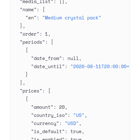
  "media_list"
: [],
  "name"
: {
    "en"
: 
"Medium crystal pack"
  },
  "order"
: 
1
,
  "periods"
: [
    {
      "date_from"
: 
null
,
      "date_until"
: 
"2020-08-11T20:00:00+03:
    }
  ],
  "prices"
: [
    {
      "amount"
: 
20
,
      "country_iso"
: 
"US"
,
      "currency"
: 
"USD"
,
      "is_default"
: 
true
,
      "is_enabled"
: 
true