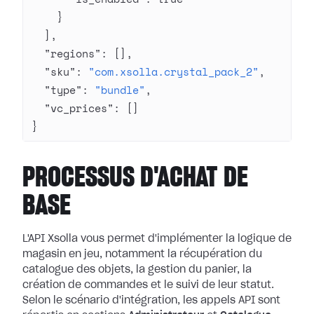
    }
  ],
  "regions"
: [],
  "sku"
: 
"com.xsolla.crystal_pack_2"
,
  "type"
: 
"bundle"
,
  "vc_prices"
: []
}
PROCESSUS D'ACHAT DE
BASE
L'API Xsolla vous permet d'implémenter la logique de
magasin en jeu, notamment la récupération du
catalogue des objets, la gestion du panier, la
création de commandes et le suivi de leur statut.
Selon le scénario d'intégration, les appels API sont