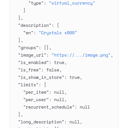
      "type"
: 
"virtual_currency"
    }
  ],
  "description"
: {
    "en"
: 
"Crystals x500"
  },
  "groups"
: [],
  "image_url"
: 
"https://.../image.png"
,
  "is_enabled"
: 
true
,
  "is_free"
: 
false
,
  "is_show_in_store"
: 
true
,
  "limits"
: {
    "per_item"
: 
null
,
    "per_user"
: 
null
,
    "recurrent_schedule"
: 
null
  },
  "long_description"
: 
null
,