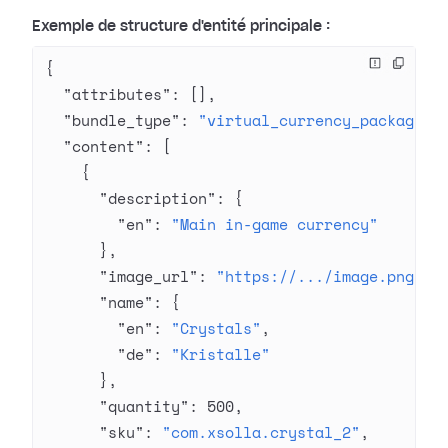
Exemple de structure d'entité principale :
{
  "attributes"
: [],
  "bundle_type"
: 
"virtual_currency_package"
,
  "content"
: [
    {
      "description"
: {
        "en"
: 
"Main in-game currency"
      },
      "image_url"
: 
"https://.../image.png"
,
      "name"
: {
        "en"
: 
"Crystals"
,
        "de"
: 
"Kristalle"
      },
      "quantity"
: 
500
,
      "sku"
: 
"com.xsolla.crystal_2"
,